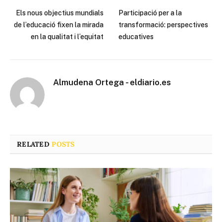
Els nous objectius mundials
Participació per a la
de l’educació fixen la mirada
transformació: perspectives
en la qualitat i l’equitat
educatives
Almudena Ortega - eldiario.es
RELATED
POSTS