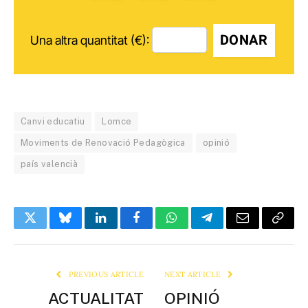
DONAR
Una altra quantitat (€):
Canvi educatiu
Lomce
Moviments de Renovació Pedagògica
opinió
país valencià
Twitter
Bluesky
LinkedIn
Facebook
WhatsApp
Telegram
Email
Copy
Link
PREVIOUS ARTICLE
NEXT ARTICLE
ACTUALITAT
OPINIÓ