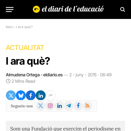
Inici
»
I ara què?
ACTUALITAT
I ara què?
Almudena Ortega - eldiario.es
2 - juny - 2015 · 06:49
2 Mins Read
X
Instagram
LinkedIn
Telegram
Facebook
RSS
Segueix-nos
(Twitter)
Som una Fundació que exercim el periodisme en