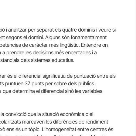
 i analitzar per separat els quatre dominis i veure si
ent segons el domini. Alguns són fonamentalment
mpetències de caràcter més lingüístic. Entendre on
rà a prendre les decisions més encertades i a
tancials dels sistemes educatius.
r és el diferencial significatiu de puntuació entre els
ats puntuen 37 punts per sobre dels públics.
 que determina el diferencial sinó les variables
a la convicció que la situació econòmica o el
colaritzats marcaven les diferències de rendiment
xò ens és un tòpic. L’homogeneïtat entre centres és