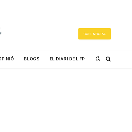
COL·LABORA
OPINIÓ
BLOGS
EL DIARI DE L’FP