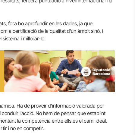
sultats, tercera puntuació a nivell internacional i la
ats, fora bo aprofundir en les dades, ja que
m a certificació de la qualitat d’un àmbit sinó, i
sistema i millorar-lo.
inàmica. Ha de proveir d’informació valorada per
xió i conduir l’acció. No hem de pensar que establint
omentant la competència entre ells és el camí ideal.
ir i no en competir.