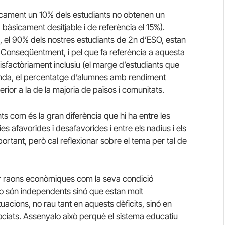
icament un 10% dels estudiants no obtenen un
bàsicament desitjable i de referència el 15%).
, el 90% dels nostres estudiants de 2n d’ESO, estan
l. Conseqüentment, i pel que fa referència a aquesta
isfactòriament inclusiu (el marge d’estudiants que
anda, el percentatge d’alumnes amb rendiment
rior a la de la majoria de països i comunitats.
s com és la gran diferència que hi ha entre les
s afavorides i desafavorides i entre els nadius i els
ortant, però cal reflexionar sobre el tema per tal de
 per raons econòmiques com la seva condició
o són independents sinó que estan molt
uacions, no rau tant en aquests dèficits, sinó en
ssociats. Assenyalo això perquè el sistema educatiu