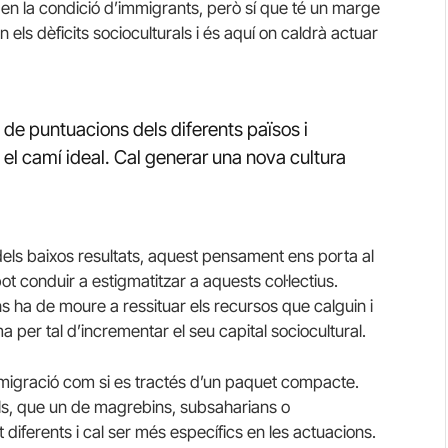
o en la condició d’immigrants, però sí que té un marge
els dèficits socioculturals i és aquí on caldrà actuar
 de puntuacions dels diferents països i
el camí ideal. Cal generar una nova cultura
els baixos resultats, aquest pensament ens porta al
 conduir a estigmatitzar a aquests col·lectius.
s ha de moure a ressituar els recursos que calguin i
ema per tal d’incrementar el seu capital sociocultural.
migració com si es tractés d’un paquet compacte.
tals, que un de magrebins, subsaharians o
 diferents i cal ser més específics en les actuacions.