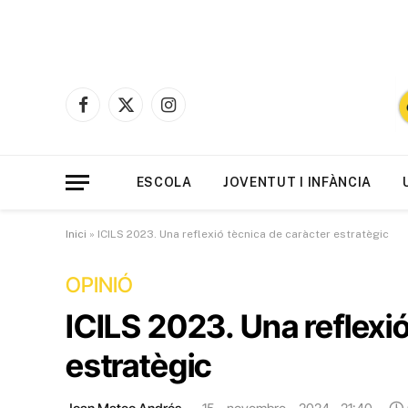
Facebook
X
Instagram
(Twitter)
ESCOLA
JOVENTUT I INFÀNCIA
Inici
»
ICILS 2023. Una reflexió tècnica de caràcter estratègic
OPINIÓ
ICILS 2023. Una reflexió
estratègic