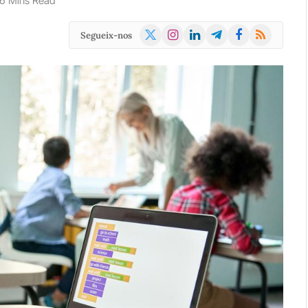
6 Mins Read
X
Instagram
LinkedIn
Telegram
Facebook
RSS
Segueix-nos
(Twitter)