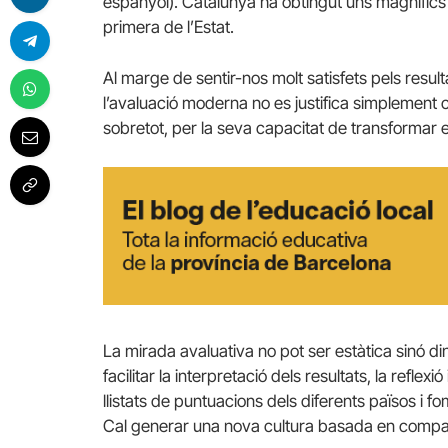
espanyol). Catalunya ha obtingut uns magnífics re
primera de l’Estat.
Al marge de sentir-nos molt satisfets pels result
l’avaluació moderna no es justifica simplement co
sobretot, per la seva capacitat de transformar el 
La mirada avaluativa no pot ser estàtica sinó d
facilitar la interpretació dels resultats, la refle
llistats de puntuacions dels diferents països i f
Cal generar una nova cultura basada en compart