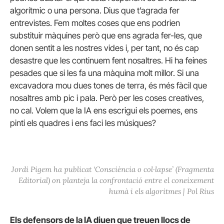
algorítmic o una persona. Dius que t’agrada fer
entrevistes. Fem moltes coses que ens podrien
substituir màquines però que ens agrada fer-les, que
donen sentit a les nostres vides i, per tant, no és cap
desastre que les continuem fent nosaltres. Hi ha feines
pesades que si les fa una màquina molt millor. Si una
excavadora mou dues tones de terra, és més fàcil que
nosaltres amb pic i pala. Però per les coses creatives,
no cal. Volem que la IA ens escrigui els poemes, ens
pinti els quadres i ens faci les músiques?
Jordi Pigem ha publicat ‘Consciència o col·lapse’ (Fragmenta
Editorial) on planteja la confrontació entre el coneixement
humà i els algoritmes | Pol Rius
Els defensors de la IA diuen que treuen llocs de