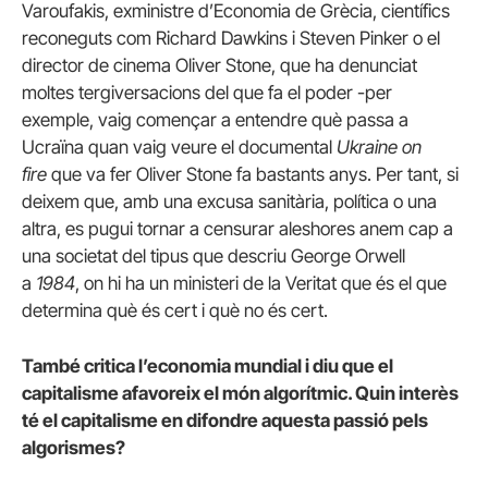
Varoufakis, exministre d’Economia de Grècia, científics
reconeguts com Richard Dawkins i Steven Pinker o el
director de cinema Oliver Stone, que ha denunciat
moltes tergiversacions del que fa el poder -per
exemple, vaig començar a entendre què passa a
Ucraïna quan vaig veure el documental
Ukraine on
fire
que va fer Oliver Stone fa bastants anys. Per tant, si
deixem que, amb una excusa sanitària, política o una
altra, es pugui tornar a censurar aleshores anem cap a
una societat del tipus que descriu George Orwell
a
1984
, on hi ha un ministeri de la Veritat que és el que
determina què és cert i què no és cert.
També critica l’economia mundial i diu que el
capitalisme afavoreix el món algorítmic. Quin interès
té el capitalisme en difondre aquesta passió pels
algorismes?