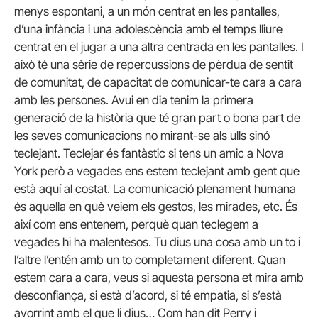
menys espontani, a un món centrat en les pantalles,
d’una infància i una adolescència amb el temps lliure
centrat en el jugar a una altra centrada en les pantalles. I
això té una sèrie de repercussions de pèrdua de sentit
de comunitat, de capacitat de comunicar-te cara a cara
amb les persones. Avui en dia tenim la primera
generació de la història que té gran part o bona part de
les seves comunicacions no mirant-se als ulls sinó
teclejant. Teclejar és fantàstic si tens un amic a Nova
York però a vegades ens estem teclejant amb gent que
està aquí al costat. La comunicació plenament humana
és aquella en què veiem els gestos, les mirades, etc. És
així com ens entenem, perquè quan teclegem a
vegades hi ha malentesos. Tu dius una cosa amb un to i
l’altre l’entén amb un to completament diferent. Quan
estem cara a cara, veus si aquesta persona et mira amb
desconfiança, si està d’acord, si té empatia, si s’està
avorrint amb el que li dius… Com han dit Perry i