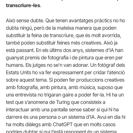
transcriure-les
.
Això sense dubte. Que tenen avantatges pràctics no ho
dubta ningú, però de la mateixa manera que poden
substituir la feina de transcriure, que és molt avorrida,
també poden substituir feines més creatives. Això ja
està passant. En els últims dos anys, sistemes d’IA han
guanyat premis de fotografia i de pintura que eren per
humans. Els jutges no se’n van adonar. Un fotògraf dels
Estats Units ho va fer expressament per cridar l’atenció
sobre aquest tema. Si poden fer produccions creatives
amb fotografia, amb pintura, amb música, suposo que
una entrevista no trigaran gaire a poder fer-la. Hi ha un
test que s’anomena de Turing que consisteix a
interactuar amb una pantalla sense saber si qui hi ha
darrere és una persona o un sistema d’IA. Avui en dia hi
ha molts diàlegs amb ChatGPT que en molts casos
podries dubtar si qui t’està responent és un sistema