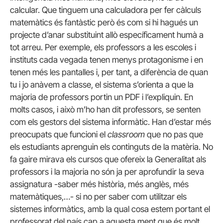
calcular. Que tinguem una calculadora per fer càlculs
matemàtics és fantàstic però és com si hi hagués un
projecte d’anar substituint allò específicament humà a
tot arreu. Per exemple, els professors a les escoles i
instituts cada vegada tenen menys protagonisme i en
tenen més les pantalles i, per tant, a diferència de quan
tu i jo anàvem a classe, el sistema s’orienta a que la
majoria de professors portin un PDF i l’expliquin. En
molts casos, i això m’ho han dit professors, se senten
com els gestors del sistema informàtic. Han d’estar més
preocupats que funcioni el
classroom
que no pas que
els estudiants aprenguin els continguts de la matèria. No
fa gaire mirava els cursos que ofereix la Generalitat als
professors i la majoria no són ja per aprofundir la seva
assignatura -saber més història, més anglès, més
matemàtiques,…- si no per saber com utilitzar els
sistemes informàtics, amb la qual cosa estem portant el
professorat del país cap a aquesta ment que és molt