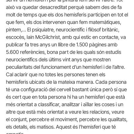
això va quedar desacreditat perquè sabem des de fa
molt de temps que els dos hemisferis participen en tot el
que fem, els dos intervenen quan fem matemàtiques,
pintem,… El psiquiatre, neurocientífic i filòsof britànic,
escocès, Iain McGilchrist, amb qui estic en contacte, va
publicar fa tres anys un llibre de 1.500 pàgines amb
5.600 referències, bona part de les quals són estudis
neurocientífics dels últims vint anys que mostren
peculiaritats del funcionament d’un hemisferi i de l’altre.
Cal aclarir que no totes les persones tenen els
hemisferis ubicats de la mateixa manera. Cada persona
té una configuració del cervell bastant única però sí que
és cert que en tota persona hi ha un hemisferi que està
més orientat a classificar, analitzar i aïllar les coses i un
altre que està més orientat a veure les relacions, veure
el conjunt, percebre el moviment, percebre les qualitats,
els detalls, els matisos. Aquest és l’hemisferi que té