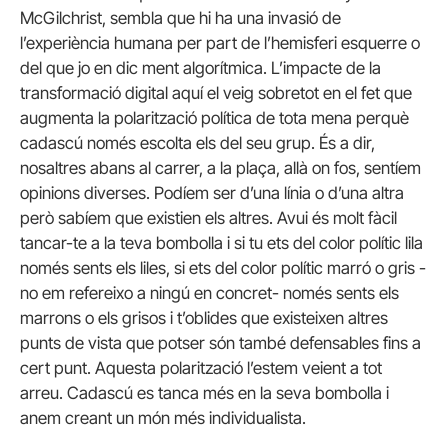
McGilchrist, sembla que hi ha una invasió de
l’experiència humana per part de l’hemisferi esquerre o
del que jo en dic ment algorítmica. L’impacte de la
transformació digital aquí el veig sobretot en el fet que
augmenta la polarització política de tota mena perquè
cadascú només escolta els del seu grup. És a dir,
nosaltres abans al carrer, a la plaça, allà on fos, sentíem
opinions diverses. Podíem ser d’una línia o d’una altra
però sabíem que existien els altres. Avui és molt fàcil
tancar-te a la teva bombolla i si tu ets del color polític lila
només sents els liles, si ets del color polític marró o gris -
no em refereixo a ningú en concret- només sents els
marrons o els grisos i t’oblides que existeixen altres
punts de vista que potser són també defensables fins a
cert punt. Aquesta polarització l’estem veient a tot
arreu. Cadascú es tanca més en la seva bombolla i
anem creant un món més individualista.