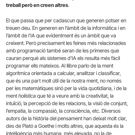
treball però en creen altres
.
El que passa que per cadascun que generen potser en
treuen deu. En generen en l’àmbit de la informàtica i en
l’àmbit de l’IA que evidentment és un àmbit que va
creixent. Però precisament les feines més relacionades
amb programació també seran de les primeres que
cauran perquè als sistemes d’IA els resulta més fàcil
programar ells mateixos. Al llibre parlo de la ment
algorítmica orientada a calcular, analitzar i classificar,
que és una part molt útil de la nostra ment, no només
per les matemàtiques sinó per la vida quotidiana, i de la
ment
holística
que té a veure amb la creativitat, la
intuïció, la percepció de les relacions, la visió de conjunt,
l’empatia, la compassió, la consciència, etc. Diversos
autors de la història del pensament han deixat molt clar,
des de Plató a Goethe i molts altres, que aquesta és la
intel·ligència més humana, més elevada, no la de