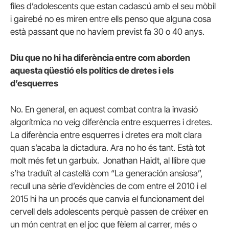
files d’adolescents que estan cadascú amb el seu mòbil
i gairebé no es miren entre ells penso que alguna cosa
està passant que no havíem previst fa 30 o 40 anys.
Diu que no hi ha diferència entre com aborden
aquesta qüestió els polítics de dretes i els
d’esquerres
No. En general, en aquest combat contra la invasió
algorítmica no veig diferència entre esquerres i dretes.
La diferència entre esquerres i dretes era molt clara
quan s’acaba la dictadura. Ara no ho és tant. Està tot
molt més fet un garbuix. Jonathan Haidt, al llibre que
s’ha traduït al castellà com “La generación ansiosa”,
recull una sèrie d’evidències de com entre el 2010 i el
2015 hi ha un procés que canvia el funcionament del
cervell dels adolescents perquè passen de créixer en
un món centrat en el joc que fèiem al carrer, més o