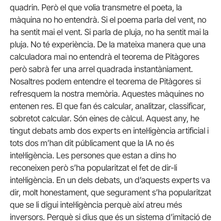
quadrin. Però el que volia transmetre el poeta, la
màquina no ho entendrà. Si el poema parla del vent, no
ha sentit mai el vent. Si parla de pluja, no ha sentit mai la
pluja. No té experiència. De la mateixa manera que una
calculadora mai no entendrà el teorema de Pitàgores
però sabrà fer una arrel quadrada instantàniament.
Nosaltres podem entendre el teorema de Pitàgores si
refresquem la nostra memòria. Aquestes màquines no
entenen res. El que fan és calcular, analitzar, classificar,
sobretot calcular. Són eines de càlcul. Aquest any, he
tingut debats amb dos experts en intel·ligència artificial i
tots dos m’han dit públicament que la IA no és
intel·ligència. Les persones que estan a dins ho
reconeixen però s’ha popularitzat el fet de dir-li
intel·ligència. En un dels debats, un d’aquests experts va
dir, molt honestament, que segurament s’ha popularitzat
que se li digui intel·ligència perquè així atreu més
inversors. Perquè si dius que és un sistema d’imitació de