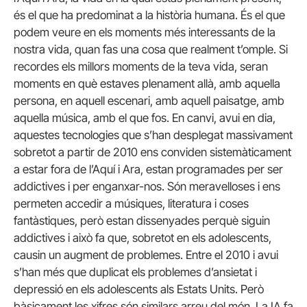
és el que ha predominat a la història humana. És el que
podem veure en els moments més interessants de la
nostra vida, quan fas una cosa que realment t’omple. Si
recordes els millors moments de la teva vida, seran
moments en què estaves plenament allà, amb aquella
persona, en aquell escenari, amb aquell paisatge, amb
aquella música, amb el que fos. En canvi, avui en dia,
aquestes tecnologies que s’han desplegat massivament
sobretot a partir de 2010 ens conviden sistemàticament
a estar fora de l’Aquí i Ara, estan programades per ser
addictives i per enganxar-nos. Són meravelloses i ens
permeten accedir a músiques, literatura i coses
fantàstiques, però estan dissenyades perquè siguin
addictives i això fa que, sobretot en els adolescents,
causin un augment de problemes. Entre el 2010 i avui
s’han més que duplicat els problemes d’ansietat i
depressió en els adolescents als Estats Units. Però
bàsicament les xifres són similars arreu del món. La IA fa