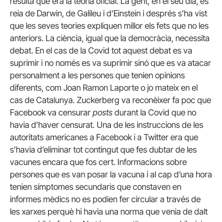
resulta que era la teoria oficial. La gent, en el seu dia, es
reia de Darwin, de Galileu i d’Einstein i després s’ha vist
que les seves teories expliquen millor els fets que no les
anteriors. La ciència, igual que la democràcia, necessita
debat. En el cas de la Covid tot aquest debat es va
suprimir i no només es va suprimir sinó que es va atacar
personalment a les persones que tenien opinions
diferents, com Joan Ramon Laporte o jo mateix en el
cas de Catalunya. Zuckerberg va reconèixer fa poc que
Facebook va censurar
posts
durant la Covid que no
havia d’haver censurat. Una de les instruccions de les
autoritats americanes a Facebook i a Twitter era que
s’havia d’eliminar tot contingut que fes dubtar de les
vacunes encara que fos cert. Informacions sobre
persones que es van posar la vacuna i al cap d’una hora
tenien símptomes secundaris que constaven en
informes mèdics no es podien fer circular a través de
les xarxes perquè hi havia una norma que venia de dalt