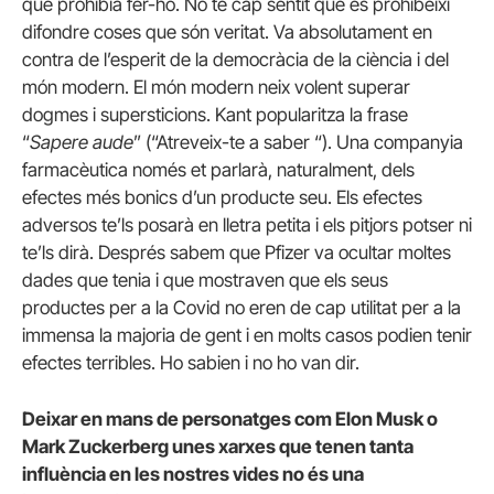
que prohibia fer-ho. No té cap sentit que es prohibeixi
difondre coses que són veritat. Va absolutament en
contra de l’esperit de la democràcia de la ciència i del
món modern. El món modern neix volent superar
dogmes i supersticions. Kant popularitza la frase
“
Sapere aude
” (“Atreveix-te a saber “). Una companyia
farmacèutica només et parlarà, naturalment, dels
efectes més bonics d’un producte seu. Els efectes
adversos te’ls posarà en lletra petita i els pitjors potser ni
te’ls dirà. Després sabem que Pfizer va ocultar moltes
dades que tenia i que mostraven que els seus
productes per a la Covid no eren de cap utilitat per a la
immensa la majoria de gent i en molts casos podien tenir
efectes terribles. Ho sabien i no ho van dir.
Deixar en mans de personatges com Elon Musk o
Mark Zuckerberg unes xarxes que tenen tanta
influència en les nostres vides no és una