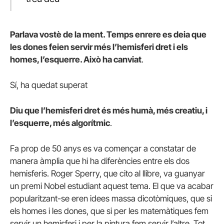
Parlava vostè de la ment. Temps enrere es deia que
les dones feien servir més l’hemisferi dret i els
homes, l’esquerre. Això ha canviat
.
Sí, ha quedat superat
Diu que l’hemisferi dret és més humà, més creatiu, i
l’esquerre, més algorítmic
.
Fa prop de 50 anys es va començar a constatar de
manera àmplia que hi ha diferències entre els dos
hemisferis. Roger Sperry, que cito al llibre, va guanyar
un premi Nobel estudiant aquest tema. El que va acabar
popularitzant-se eren idees massa dicotòmiques, que si
els homes i les dones, que si per les matemàtiques fem
servir un hemisferi i per la pintura fem servir l’altre. Tot