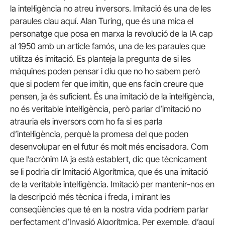
la intel·ligència no atreu inversors. Imitació és una de les
paraules clau aquí. Alan Turing, que és una mica el
personatge que posa en marxa la revolució de la IA cap
al 1950 amb un article famós, una de les paraules que
utilitza és imitació. Es planteja la pregunta de si les
màquines poden pensar i diu que no ho sabem però
que si podem fer que imitin, que ens facin creure que
pensen, ja és suficient. És una imitació de la intel·ligència,
no és veritable intel·ligència, però parlar d’imitació no
atrauria els inversors com ho fa si es parla
d’intel·ligència, perquè la promesa del que poden
desenvolupar en el futur és molt més encisadora. Com
que l’acrònim IA ja està establert, dic que tècnicament
se li podria dir Imitació Algorítmica, que és una imitació
de la veritable intel·ligència. Imitació per mantenir-nos en
la descripció més tècnica i freda, i mirant les
conseqüències que té en la nostra vida podríem parlar
perfectament d’Invasió Algorítmica. Per exemple, d’aquí