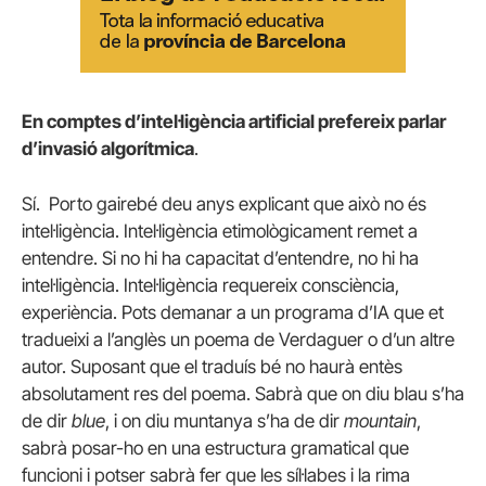
En comptes d’intel·ligència artificial prefereix parlar
d’invasió algorítmica
.
Sí. Porto gairebé deu anys explicant que això no és
intel·ligència. Intel·ligència etimològicament remet a
entendre. Si no hi ha capacitat d’entendre, no hi ha
intel·ligència. Intel·ligència requereix consciència,
experiència. Pots demanar a un programa d’IA que et
tradueixi a l’anglès un poema de Verdaguer o d’un altre
autor. Suposant que el traduís bé no haurà entès
absolutament res del poema. Sabrà que on diu blau s’ha
de dir
blue
, i on diu muntanya s’ha de dir
mountain
,
sabrà posar-ho en una estructura gramatical que
funcioni i potser sabrà fer que les síl·labes i la rima