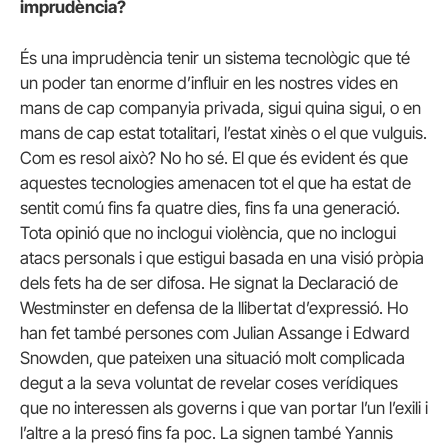
imprudència?
És una imprudència tenir un sistema tecnològic que té
un poder tan enorme d’influir en les nostres vides en
mans de cap companyia privada, sigui quina sigui, o en
mans de cap estat totalitari, l’estat xinès o el que vulguis.
Com es resol això? No ho sé. El que és evident és que
aquestes tecnologies amenacen tot el que ha estat de
sentit comú fins fa quatre dies, fins fa una generació.
Tota opinió que no inclogui violència, que no inclogui
atacs personals i que estigui basada en una visió pròpia
dels fets ha de ser difosa. He signat la Declaració de
Westminster en defensa de la llibertat d’expressió. Ho
han fet també persones com Julian Assange i Edward
Snowden, que pateixen una situació molt complicada
degut a la seva voluntat de revelar coses verídiques
que no interessen als governs i que van portar l’un l’exili i
l’altre a la presó fins fa poc. La signen també Yannis