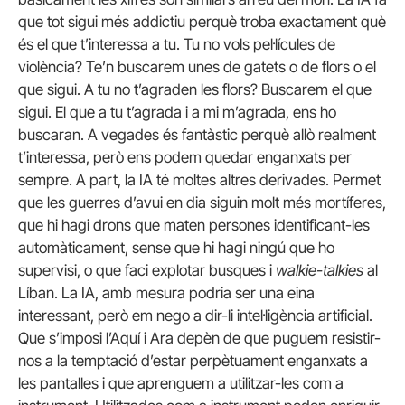
que tot sigui més addictiu perquè troba exactament què
és el que t’interessa a tu. Tu no vols pel·lícules de
violència? Te’n buscarem unes de gatets o de flors o el
que sigui. A tu no t’agraden les flors? Buscarem el que
sigui. El que a tu t’agrada i a mi m’agrada, ens ho
buscaran. A vegades és fantàstic perquè allò realment
t’interessa, però ens podem quedar enganxats per
sempre. A part, la IA té moltes altres derivades. Permet
que les guerres d’avui en dia siguin molt més mortíferes,
que hi hagi drons que maten persones identificant-les
automàticament, sense que hi hagi ningú que ho
supervisi, o que faci explotar busques i
walkie-talkies
al
Líban. La IA, amb mesura podria ser una eina
interessant, però em nego a dir-li intel·ligència artificial.
Que s’imposi l’Aquí i Ara depèn de que puguem resistir-
nos a la temptació d’estar perpètuament enganxats a
les pantalles i que aprenguem a utilitzar-les com a