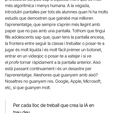
més algorítmica i menys humana. A la vegada,
introduïm pantalles per tots els alumnes quan hi ha molts
estudis que demostren que gairebé mai milloren
l’aprenentatge, que sempre s’aprèn més llegint amb
paper que no pas amb una pantalla. Tothom que tingui
fills adolescents sap que, quan tens la pantalla encesa,
la frontera entre seguir la classe i treballar o posar-te a
jugar és molt líquida i és molt fàcil prémer un botonet,
entrar en un videojoc o posar-te a xatejar i si ve
el
profe
tornar ràpidament a la pantalla anterior. Això
està passant contínuament i és un desastre per
l’aprenentatge. Aleshores què guanyem amb això?
Nosaltres no guanyem res. Google, Apple, Microsoft,
etc, sí que guanyen molt.
Per cada lloc de treball que crea la IA en
treu deu