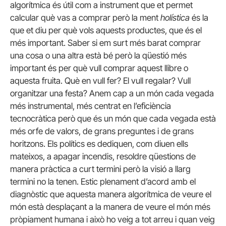
algorítmica és útil com a instrument que et permet
calcular què vas a comprar però la ment
holística
és la
que et diu per què vols aquests productes, que és el
més important. Saber si em surt més barat comprar
una cosa o una altra està bé però la qüestió més
important és per què vull comprar aquest llibre o
aquesta fruita. Què en vull fer? El vull regalar? Vull
organitzar una festa? Anem cap a un món cada vegada
més instrumental, més centrat en l’eficiència
tecnocràtica però que és un món que cada vegada està
més orfe de valors, de grans preguntes i de grans
horitzons. Els polítics es dediquen, com diuen ells
mateixos, a apagar incendis, resoldre qüestions de
manera pràctica a curt termini però la visió a llarg
termini no la tenen. Estic plenament d’acord amb el
diagnòstic que aquesta manera algorítmica de veure el
món està desplaçant a la manera de veure el món més
pròpiament humana i això ho veig a tot arreu i quan veig