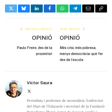
Twitter
Bluesky
LinkedIn
Facebook
WhatsApp
Telegram
Email
Copy
Link
PREVIOUS ARTICLE
NEXT ARTICLE
OPINIÓ
OPINIÓ
Paulo Freire, des de la
Més crisi, més pobresa,
proximitat
menys democràcia: què fer
des de l’escola
Víctor Saura
X
(Twitter)
Periodista i professor de secundària. Exdirector
del Diari de l'Educació i secretari de la Fundació