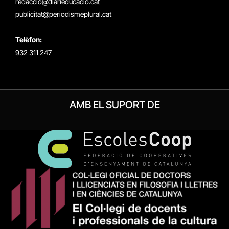
redaccio@diarieducacio.cat
publicitat@periodismeplural.cat
Telèfon:
932 311 247
AMB EL SUPORT DE