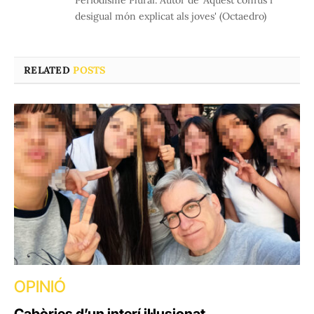
Periodisme Plural. Autor de 'Aquest confús i
desigual món explicat als joves' (Octaedro)
RELATED
POSTS
OPINIÓ
Cabòries d’un interí il·lusionat