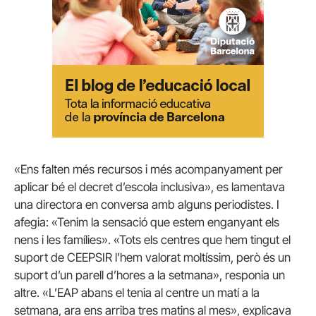
«Ens falten més recursos i més acompanyament per
aplicar bé el decret d’escola inclusiva», es lamentava
una directora en conversa amb alguns periodistes. I
afegia: «Tenim la sensació que estem enganyant els
nens i les famílies». «Tots els centres que hem tingut el
suport de CEEPSIR l’hem valorat moltíssim, però és un
suport d’un parell d’hores a la setmana», responia un
altre. «L’EAP abans el tenia al centre un matí a la
setmana, ara ens arriba tres matins al mes», explicava