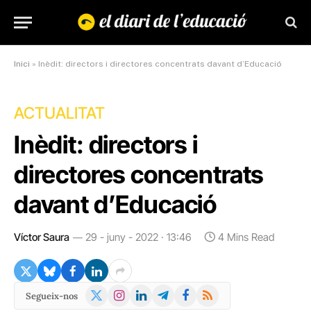
Inici
»
Inèdit: directors i directores concentrats davant d’Educació
ACTUALITAT
Inèdit: directors i
directores concentrats
davant d’Educació
Víctor Saura
29 - juny - 2022 · 13:46
4 Mins Read
X
Instagram
LinkedIn
Telegram
Facebook
RSS
Segueix-nos
(Twitter)