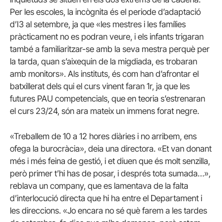
Per les escoles, la incògnita és el periode d’adaptació
d’I3 al setembre, ja que «les mestres i les famílies
pràcticament no es podran veure, i els infants trigaran
també a familiaritzar-se amb la seva mestra perquè per
la tarda, quan s’aixequin de la migdiada, es trobaran
amb monitors». Als instituts, és com han d’afrontar el
batxillerat dels qui el curs vinent faran 1r, ja que les
futures PAU competencials, que en teoria s’estrenaran
el curs 23/24, són ara mateix un immens forat negre.
«Treballem de 10 a 12 hores diàries i no arribem, ens
ofega la burocràcia», deia una directora. «Et van donant
més i més feina de gestió, i et diuen que és molt senzilla,
però primer t’hi has de posar, i després tota sumada…»,
reblava un company, que es lamentava de la falta
d’interlocució directa que hi ha entre el Departament i
les direccions. «Jo encara no sé què farem a les tardes