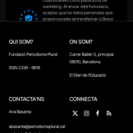
QUI SOM?
ON SOM?
Fundació Periodisme Plural
Carrer Bailén 5, principal.
08010, Barcelona
ISSN 2339 - 9619
El Diari de l'Educació
CONTACTA'NS
CONNECTA
Ana Basanta
X
Instagram
Facebook
RSS
(Twitter)
abasanta@periodismeplural.cat