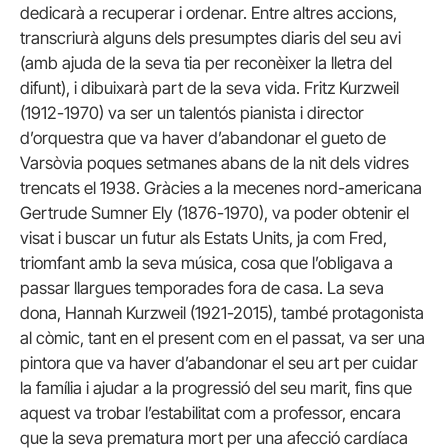
dedicarà a recuperar i ordenar. Entre altres accions,
transcriurà alguns dels presumptes diaris del seu avi
(amb ajuda de la seva tia per reconèixer la lletra del
difunt), i dibuixarà part de la seva vida. Fritz Kurzweil
(1912-1970) va ser un talentós pianista i director
d’orquestra que va haver d’abandonar el gueto de
Varsòvia poques setmanes abans de la nit dels vidres
trencats el 1938. Gràcies a la mecenes nord-americana
Gertrude Sumner Ely (1876-1970), va poder obtenir el
visat i buscar un futur als Estats Units, ja com Fred,
triomfant amb la seva música, cosa que l’obligava a
passar llargues temporades fora de casa. La seva
dona, Hannah Kurzweil (1921-2015), també protagonista
al còmic, tant en el present com en el passat, va ser una
pintora que va haver d’abandonar el seu art per cuidar
la família i ajudar a la progressió del seu marit, fins que
aquest va trobar l’estabilitat com a professor, encara
que la seva prematura mort per una afecció cardíaca