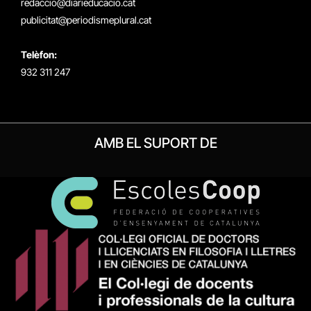
redaccio@diarieducacio.cat
publicitat@periodismeplural.cat
Telèfon:
932 311 247
AMB EL SUPORT DE