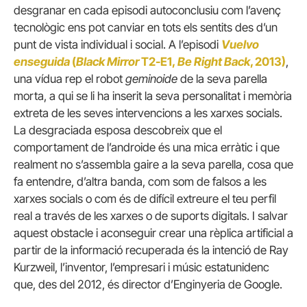
desgranar en cada episodi autoconclusiu com l’avenç
tecnològic ens pot canviar en tots els sentits des d’un
punt de vista individual i social. A l’episodi
Vuelvo
enseguida
(
Black Mirror
T2-E1,
Be Right Back
, 2013)
,
una vídua rep el robot
geminoide
de la seva parella
morta, a qui se li ha inserit la seva personalitat i memòria
extreta de les seves intervencions a les xarxes socials.
La desgraciada esposa descobreix que el
comportament de l’androide és una mica erràtic i que
realment no s’assembla gaire a la seva parella, cosa que
fa entendre, d’altra banda, com som de falsos a les
xarxes socials o com és de difícil extreure el teu perfil
real a través de les xarxes o de suports digitals. I salvar
aquest obstacle i aconseguir crear una rèplica artificial a
partir de la informació recuperada és la intenció de Ray
Kurzweil, l’inventor, l’empresari i músic estatunidenc
que, des del 2012, és director d’Enginyeria de Google.