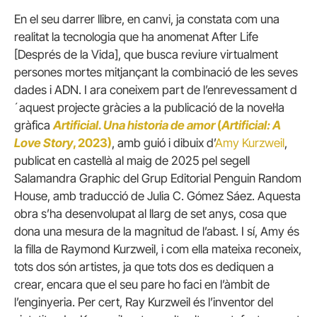
En el seu darrer llibre, en canvi, ja constata com una
realitat la tecnologia que ha anomenat After Life
[Després de la Vida], que busca reviure virtualment
persones mortes mitjançant la combinació de les seves
dades i ADN. I ara coneixem part de l’enrevessament d
´aquest projecte gràcies a la publicació de la novel·la
gràfica
Artificial. Una historia de amor
(
Artificial: A
Love Story
, 2023)
, amb guió i dibuix d’
Amy Kurzweil
,
publicat en castellà al maig de 2025 pel segell
Salamandra Graphic del Grup Editorial Penguin Random
House, amb traducció de Julia C. Gómez Sáez. Aquesta
obra s’ha desenvolupat al llarg de set anys, cosa que
dona una mesura de la magnitud de l’abast. I sí, Amy és
la filla de Raymond Kurzweil, i com ella mateixa reconeix,
tots dos són artistes, ja que tots dos es dediquen a
crear, encara que el seu pare ho faci en l’àmbit de
l’enginyeria. Per cert, Ray Kurzweil és l’inventor del