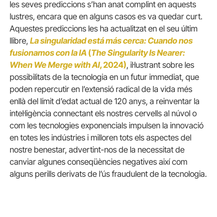
les seves prediccions s’han anat complint en aquests
lustres, encara que en alguns casos es va quedar curt.
Aquestes prediccions les ha actualitzat en el seu últim
llibre,
La singularidad está más cerca: Cuando nos
fusionamos con la IA
(
The Singularity Is Nearer:
When We Merge with AI
, 2024)
, il·lustrant sobre les
possibilitats de la tecnologia en un futur immediat, que
poden repercutir en l’extensió radical de la vida més
enllà del límit d’edat actual de 120 anys, a reinventar la
intel·ligència connectant els nostres cervells al núvol o
com les tecnologies exponencials impulsen la innovació
en totes les indústries i milloren tots els aspectes del
nostre benestar, advertint-nos de la necessitat de
canviar algunes conseqüències negatives així com
alguns perills derivats de l’ús fraudulent de la tecnologia.