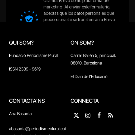
QUI SOM?
ON SOM?
Fundació Periodisme Plural
Carrer Bailén 5, principal.
08010, Barcelona
ISSN 2339 - 9619
El Diari de l'Educació
CONTACTA'NS
CONNECTA
Ana Basanta
X
Instagram
Facebook
RSS
(Twitter)
abasanta@periodismeplural.cat