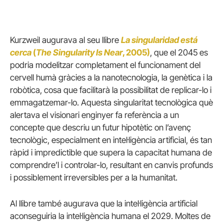
Kurzweil augurava al seu llibre
La singularidad está
cerca
(
The Singularity Is Near
, 2005)
, que el 2045 es
podria modelitzar completament el funcionament del
cervell humà gràcies a la nanotecnologia, la genètica i la
robòtica, cosa que facilitarà la possibilitat de replicar-lo i
emmagatzemar-lo. Aquesta singularitat tecnològica què
alertava el visionari enginyer fa referència a un
concepte que descriu un futur hipotètic on l’avenç
tecnològic, especialment en intel·ligència artificial, és tan
ràpid i impredictible que supera la capacitat humana de
comprendre’l i controlar-lo, resultant en canvis profunds
i possiblement irreversibles per a la humanitat.
Al llibre també augurava que la intel·ligència artificial
aconseguiria la intel·ligència humana el 2029. Moltes de