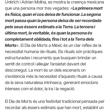
Unkrich i Adrian Molina, es mostra la creença mexicana
que una persona mor tres vegades: «
La primera mort
és física, quan el cos deixa de funcionar. La segona
mort passa quan la persona deixa de ser recordada
pels seus éssers estimats a la Terra. La tercera i
última mort, la veritable, és quan la persona és
completament oblidada, fins i tot a la Terra dels
Morts
». El Dia de Morts a Mèxic és un clar reflex de la
necessitat humana de rituals. Els rituals són pràctiques
estructurades i recurrents que busquen brindar un
sentit de control i alleujar l’ansietat davant del
desconegut. La mort és un dels escenaris on
s’evidencia més la necessitat d’aquests rituals a causa
de la seva naturalesa intrínseca, generant emocions
intenses com el dolor, la ira i la negació.
El Dia de Morts és una festivitat tradicional pensada per
recordar als éssers estimats que han mort, establint un