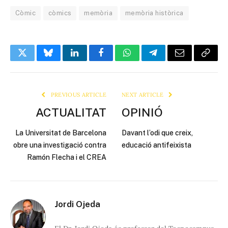
Còmic
còmics
memòria
memòria històrica
Twitter
Bluesky
LinkedIn
Facebook
WhatsApp
Telegram
Email
Copy
Link
PREVIOUS ARTICLE
NEXT ARTICLE
ACTUALITAT
OPINIÓ
La Universitat de Barcelona
Davant l’odi que creix,
obre una investigació contra
educació antifeixista
Ramón Flecha i el CREA
Jordi Ojeda