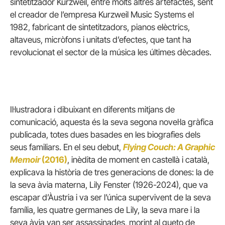
sintetitzador Kurzweil, entre molts altres artefactes, sent
el creador de l’empresa Kurzweil Music Systems el
1982, fabricant de sintetitzadors, pianos elèctrics,
altaveus, micròfons i unitats d’efectes, que tant ha
revolucionat el sector de la música les últimes dècades.
Il·lustradora i dibuixant en diferents mitjans de
comunicació, aquesta és la seva segona novel·la gràfica
publicada, totes dues basades en les biografies dels
seus familiars. En el seu debut,
Flying Couch: A Graphic
Memoir
(2016)
, inèdita de moment en castellà i català,
explicava la història de tres generacions de dones: la de
la seva àvia materna, Lily Fenster (1926-2024), que va
escapar d’Àustria i va ser l’única supervivent de la seva
família, les quatre germanes de Lily, la seva mare i la
seva àvia van ser assassinades, morint al gueto de