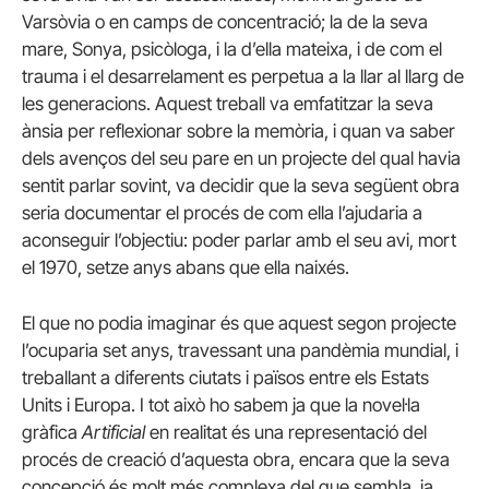
Varsòvia o en camps de concentració; la de la seva
mare, Sonya, psicòloga, i la d’ella mateixa, i de com el
trauma i el desarrelament es perpetua a la llar al llarg de
les generacions. Aquest treball va emfatitzar la seva
ànsia per reflexionar sobre la memòria, i quan va saber
dels avenços del seu pare en un projecte del qual havia
sentit parlar sovint, va decidir que la seva següent obra
seria documentar el procés de com ella l’ajudaria a
aconseguir l’objectiu: poder parlar amb el seu avi, mort
el 1970, setze anys abans que ella naixés.
El que no podia imaginar és que aquest segon projecte
l’ocuparia set anys, travessant una pandèmia mundial, i
treballant a diferents ciutats i països entre els Estats
Units i Europa. I tot això ho sabem ja que la novel·la
gràfica
Artificial
en realitat és una representació del
procés de creació d’aquesta obra, encara que la seva
concepció és molt més complexa del que sembla, ja