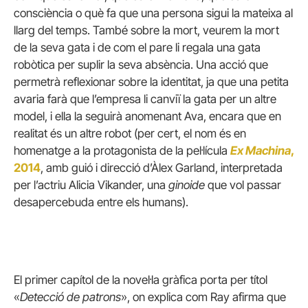
consciència o què fa que una persona sigui la mateixa al
llarg del temps. També sobre la mort, veurem la mort
de la seva gata i de com el pare li regala una gata
robòtica per suplir la seva absència. Una acció que
permetrà reflexionar sobre la identitat, ja que una petita
avaria farà que l’empresa li canviï la gata per un altre
model, i ella la seguirà anomenant Ava, encara que en
realitat és un altre robot (per cert, el nom és en
homenatge a la protagonista de la pel·lícula
Ex Machina
,
2014
, amb guió i direcció d’Àlex Garland, interpretada
per l’actriu Alicia Vikander, una
ginoide
que vol passar
desapercebuda entre els humans).
El primer capítol de la novel·la gràfica porta per títol
«
Detecció de patrons
», on explica com Ray afirma que