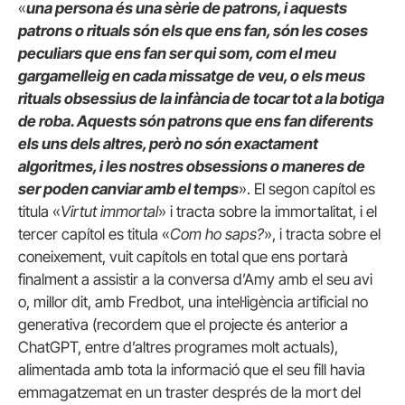
«
una persona és una sèrie de patrons, i aquests
patrons o rituals són els que ens fan, són les coses
peculiars que ens fan ser qui som, com el meu
gargamelleig en cada missatge de veu, o els meus
rituals obsessius de la infància de tocar tot a la botiga
de roba. Aquests són patrons que ens fan diferents
els uns dels altres, però no són exactament
algoritmes, i les nostres obsessions o maneres de
ser poden canviar amb el temps
». El segon capítol es
titula «
Virtut immortal
» i tracta sobre la immortalitat, i el
tercer capítol es titula «
Com ho saps?
», i tracta sobre el
coneixement, vuit capítols en total que ens portarà
finalment a assistir a la conversa d’Amy amb el seu avi
o, millor dit, amb Fredbot, una intel·ligència artificial no
generativa (recordem que el projecte és anterior a
ChatGPT, entre d’altres programes molt actuals),
alimentada amb tota la informació que el seu fill havia
emmagatzemat en un traster després de la mort del