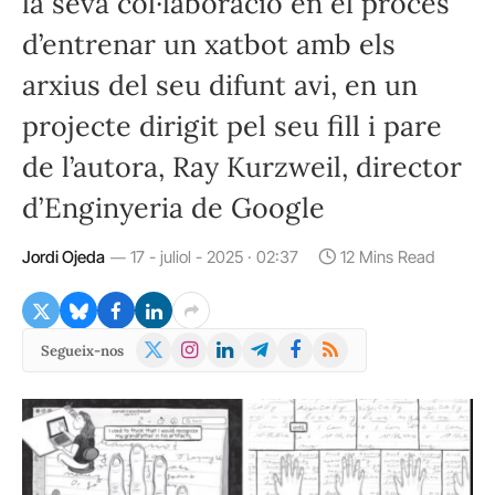
la seva col·laboració en el procés
d’entrenar un xatbot amb els
arxius del seu difunt avi, en un
projecte dirigit pel seu fill i pare
de l’autora, Ray Kurzweil, director
d’Enginyeria de Google
Jordi Ojeda
17 - juliol - 2025 · 02:37
12 Mins Read
X
Instagram
LinkedIn
Telegram
Facebook
RSS
Segueix-nos
(Twitter)