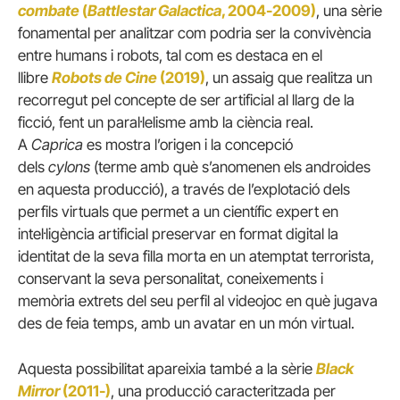
combate
(
Battlestar Galactica
, 2004-2009)
, una sèrie
fonamental per analitzar com podria ser la convivència
entre humans i robots, tal com es destaca en el
llibre
Robots de Cine
(2019)
, un assaig que realitza un
recorregut pel concepte de ser artificial al llarg de la
ficció, fent un paral·lelisme amb la ciència real.
A
Caprica
es mostra l’origen i la concepció
dels
cylons
(terme amb què s’anomenen els androides
en aquesta producció), a través de l’explotació dels
perfils virtuals que permet a un científic expert en
intel·ligència artificial preservar en format digital la
identitat de la seva filla morta en un atemptat terrorista,
conservant la seva personalitat, coneixements i
memòria extrets del seu perfil al videojoc en què jugava
des de feia temps, amb un avatar en un món virtual.
Aquesta possibilitat apareixia també a la sèrie
Black
Mirror
(2011-)
, una producció caracteritzada per