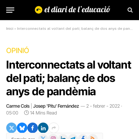
Inici
»
Interconnectats al voltant del pati; balanç de dos anys de pandèmia
OPINIÓ
Interconnectats al voltant
del pati; balanç de dos
anys de pandèmia
Carme Cols
|
Josep 'Pitu' Fernández
2 - febrer - 2022 ·
05:00
14 Mins Read
X
Instagram
LinkedIn
Telegram
Facebook
RSS