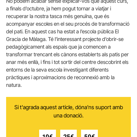
No podem acabar sense explicar-vos que aquest curs,
a finals d’octubre, ja hem pogut tornar a viatjar i
recuperar la nostra tasca més genuïna, que és
acompanyar escoles en el seu procés de transformació
del pati. En aquest cas ha estat a l’escola pública El
Gracia de Màlaga. Té l’interessant projecte d’obrir-se
pedagògicament als espais que ja comencen a
transformar trencant els cànons establerts als patis per
anar més enllà, i fins i tot sortir del centre descobrint els
entorns de la seva escola investigant diferents
pràctiques i aproximacions de reconnexió amb la
natura.
Si t'agrada aquest article, dóna'ns suport amb
una donació.
10€
25€
50€