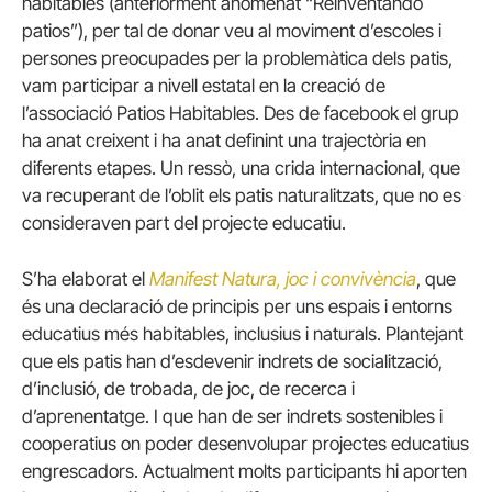
habitables (anteriorment anomenat “Reinventando
patios”), per tal de donar veu al moviment d’escoles i
persones preocupades per la problemàtica dels patis,
vam participar a nivell estatal en la creació de
l’associació Patios Habitables. Des de facebook el grup
ha anat creixent i ha anat definint una trajectòria en
diferents etapes. Un ressò, una crida internacional, que
va recuperant de l’oblit els patis naturalitzats, que no es
consideraven part del projecte educatiu.
S’ha elaborat el
Manifest Natura, joc i convivència
, que
és una declaració de principis per uns espais i entorns
educatius més habitables, inclusius i naturals. Plantejant
que els patis han d’esdevenir indrets de socialització,
d’inclusió, de trobada, de joc, de recerca i
d’aprenentatge. I que han de ser indrets sostenibles i
cooperatius on poder desenvolupar projectes educatius
engrescadors. Actualment molts participants hi aporten