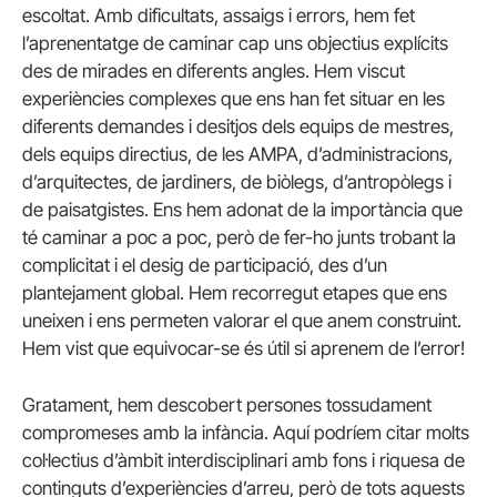
escoltat. Amb dificultats, assaigs i errors, hem fet
l’aprenentatge de caminar cap uns objectius explícits
des de mirades en diferents angles. Hem viscut
experiències complexes que ens han fet situar en les
diferents demandes i desitjos dels equips de mestres,
dels equips directius, de les AMPA, d’administracions,
d’arquitectes, de jardiners, de biòlegs, d’antropòlegs i
de paisatgistes. Ens hem adonat de la importància que
té caminar a poc a poc, però de fer-ho junts trobant la
complicitat i el desig de participació, des d’un
plantejament global. Hem recorregut etapes que ens
uneixen i ens permeten valorar el que anem construint.
Hem vist que equivocar-se és útil si aprenem de l’error!
Gratament, hem descobert persones tossudament
compromeses amb la infància. Aquí podríem citar molts
col·lectius d’àmbit interdisciplinari amb fons i riquesa de
continguts d’experiències d’arreu, però de tots aquests