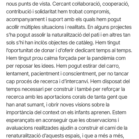
nous punts de vista. Cercant col·laboració, cooperació,
contribució i solidaritat hem trobat compromís,
acompanyament i suport amb els quals hem pogut
acollir múltiples situacions i realitats. En alguns projectes
s’ha pogut assolir la naturalització del pati i en altres tan
sols s’hi han inclòs objectes de catàleg. Hem tingut
l’oportunitat de donar i d’oferir dedicant temps al temps.
Hem tingut prou calma forçada per la pandèmia com
per reposar les idees. Hem pogut estirar del carro,
lentament, pacientment i conscientment, per no tancar
cap procés de recerca i d’intercanvi. Hem disposat del
temps necessari per construir i també per reforçar la
recerca amb les aportacions corals de tanta gent que
han anat sumant, i obrir noves visions sobre la
importància del context on els infants aprenen. Estem
esperançats en aconseguir que les observacions i
avaluacions realitzades ajudin a construir el camí de la
renaturalització d’aquests espais, i que a més a més,