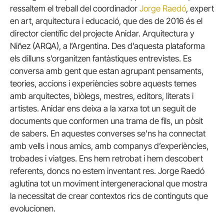
ressaltem el treball del coordinador
Jorge Raedó
, expert
en art, arquitectura i educació, que des de 2016 és el
director científic del projecte Anidar. Arquitectura y
Niñez (ARQA), a l’Argentina. Des d’aquesta plataforma
els dilluns s’organitzen fantàstiques entrevistes. Es
conversa amb gent que estan agrupant pensaments,
teories, accions i experiències sobre aquests temes
amb arquitectes, biòlegs, mestres, editors, literats i
artistes. Anidar ens deixa a la xarxa tot un seguit de
documents que conformen una trama de fils, un pòsit
de sabers. En aquestes converses se’ns ha connectat
amb vells i nous amics, amb companys d’experiències,
trobades i viatges. Ens hem retrobat i hem descobert
referents, doncs no estem inventant res. Jorge Raedó
aglutina tot un moviment intergeneracional que mostra
la necessitat de crear contextos rics de continguts que
evolucionen.