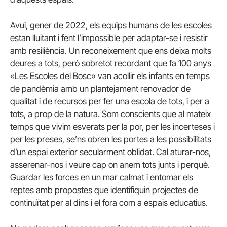
Avui, gener de 2022, els equips humans de les escoles
estan lluitant i fent l’impossible per adaptar-se i resistir
amb resiliència. Un reconeixement que ens deixa molts
deures a tots, però sobretot recordant que fa 100 anys
«Les Escoles del Bosc» van acollir els infants en temps
de pandèmia amb un plantejament renovador de
qualitat i de recursos per fer una escola de tots, i per a
tots, a prop de la natura. Som conscients que al mateix
temps que vivim esverats per la por, per les incerteses i
per les preses, se’ns obren les portes a les possibilitats
d’un espai exterior secularment oblidat. Cal aturar-nos,
asserenar-nos i veure cap on anem tots junts i perquè.
Guardar les forces en un mar calmat i entomar els
reptes amb propostes que identifiquin projectes de
continuïtat per al dins i el fora com a espais educatius.