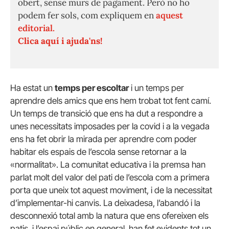
obert, sense murs de pagament. Però no ho
podem fer sols, com expliquem en
aquest
editorial.
Clica aquí i ajuda'ns!
Ha estat un
temps per escoltar
i un temps per
aprendre dels amics que ens hem trobat tot fent camí.
Un temps de transició que ens ha dut a respondre a
unes necessitats imposades per la covid i a la vegada
ens ha fet obrir la mirada per aprendre com poder
habitar els espais de l’escola sense retornar a la
«normalitat». La comunitat educativa i la premsa han
parlat molt del valor del pati de l’escola com a primera
porta que uneix tot aquest moviment, i de la necessitat
d’implementar-hi canvis. La deixadesa, l’abandó i la
desconnexió total amb la natura que ens ofereixen els
patis, i l’espai públic en general, han fet evidents tot un