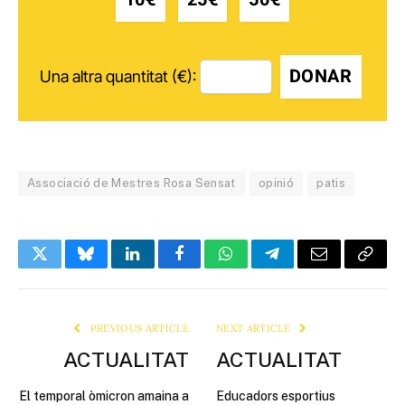
DONAR
Una altra quantitat (€):
Associació de Mestres Rosa Sensat
opinió
patis
Twitter
Bluesky
LinkedIn
Facebook
WhatsApp
Telegram
Email
Copy
Link
PREVIOUS ARTICLE
NEXT ARTICLE
ACTUALITAT
ACTUALITAT
El temporal òmicron amaina a
Educadors esportius