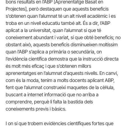
bons resultats en l’ABP [Aprenentatge Basat en
Projectes], però destaquen que aquests beneficis
s’obtenen quan l’alumnat té un alt nivell acadèmic i es
troba en un nivell educatiu també alt. És a dir, l’ABP
aplicat a la universitat, quan l’alumnat sí que té
coneixement abundant i variat, sí que obté beneficis; no
obstant això, aquests beneficis disminueixen moltíssim
quan l’ABP s’aplica a primària o secundària, on
l’evidència científica demostra que la instrucció directa
és molt més eficaç i que s’obtenen millors
aprenentatges en l’alumnat d’aquests nivells. En canvi,
com és la moda, tenim a molts docents aplicant ABP,
fent que l’alumnat construeixi maquetes de la cèl·lula,
buscant a internet informació que no arriba a
comprendre, perquè li falta la bastida dels
coneixements previs i bàsics.
I on sí que trobem evidències científiques fortes que