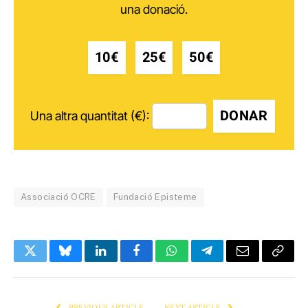
una donació.
10€
25€
50€
DONAR
Una altra quantitat (€):
Associació OCRE
Fundació Episteme
Twitter
Bluesky
LinkedIn
Facebook
WhatsApp
Telegram
Email
Copy
Link
PREVIOUS ARTICLE
NEXT ARTICLE