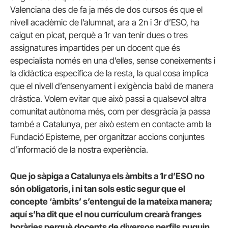
Valenciana des de fa ja més de dos cursos és que el
nivell acadèmic de l’alumnat, ara a 2n i 3r d’ESO, ha
caigut en picat, perquè a 1r van tenir dues o tres
assignatures impartides per un docent que és
especialista només en una d’elles, sense coneixements i
la didàctica específica de la resta, la qual cosa implica
que el nivell d’ensenyament i exigència baixi de manera
dràstica. Volem evitar que això passi a qualsevol altra
comunitat autònoma més, com per desgràcia ja passa
també a Catalunya, per això estem en contacte amb la
Fundació Episteme, per organitzar accions conjuntes
d’informació de la nostra experiència.
Que jo sàpiga a Catalunya els àmbits a 1r d’ESO no
són obligatoris, i ni tan sols estic segur que el
concepte ‘àmbits’ s’entengui de la mateixa manera;
aquí s’ha dit que el nou currículum crearà franges
horàries perquè docents de diversos perfils puguin