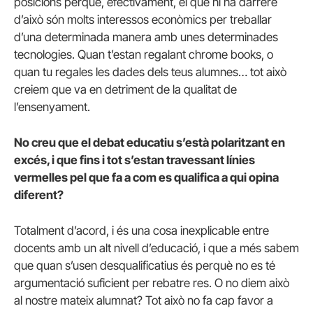
posicions perquè, efectivament, el que hi ha darrere
d’això són molts interessos econòmics per treballar
d’una determinada manera amb unes determinades
tecnologies. Quan t’estan regalant chrome books, o
quan tu regales les dades dels teus alumnes… tot això
creiem que va en detriment de la qualitat de
l’ensenyament.
No creu que el debat educatiu s’està polaritzant en
excés, i que fins i tot s’estan travessant línies
vermelles pel que fa a com es qualifica a qui opina
diferent?
Totalment d’acord, i és una cosa inexplicable entre
docents amb un alt nivell d’educació, i que a més sabem
que quan s’usen desqualificatius és perquè no es té
argumentació suficient per rebatre res. O no diem això
al nostre mateix alumnat? Tot això no fa cap favor a