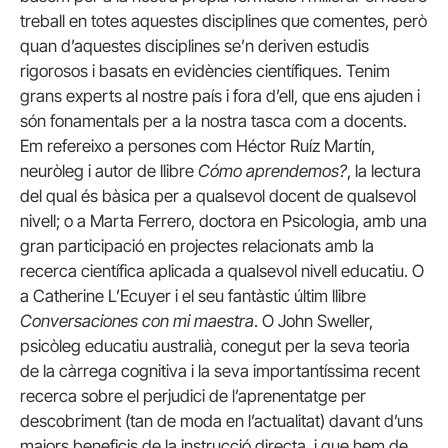
treball en totes aquestes disciplines que comentes, però
quan d’aquestes disciplines se’n deriven estudis
rigorosos i basats en evidències científiques. Tenim
grans experts al nostre país i fora d’ell, que ens ajuden i
són fonamentals per a la nostra tasca com a docents.
Em refereixo a persones com Héctor Ruíz Martín,
neuròleg i autor de llibre
Cómo aprendemos?
, la lectura
del qual és bàsica per a qualsevol docent de qualsevol
nivell; o a Marta Ferrero, doctora en Psicologia, amb una
gran participació en projectes relacionats amb la
recerca científica aplicada a qualsevol nivell educatiu. O
a Catherine L’Ecuyer i el seu fantàstic últim llibre
Conversaciones con mi maestra
. O John Sweller,
psicòleg educatiu australià, conegut per la seva teoria
de la càrrega cognitiva i la seva importantíssima recent
recerca sobre el perjudici de l’aprenentatge per
descobriment (tan de moda en l’actualitat) davant d’uns
majors beneficis de la instrucció directa, i que hem de