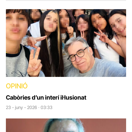
OPINIÓ
Cabòries d’un interí il·lusionat
23 - juny - 2026 · 03:33