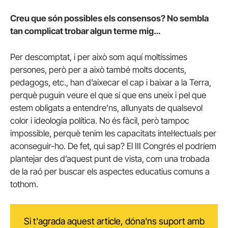
Creu que són possibles els consensos? No sembla
tan complicat trobar algun terme mig…
Per descomptat, i per això som aquí moltíssimes
persones, però per a això també molts docents,
pedagogs, etc., han d’aixecar el cap i baixar a la Terra,
perquè puguin veure el que sí que ens uneix i pel que
estem obligats a entendre’ns, allunyats de qualsevol
color i ideologia política. No és fàcil, però tampoc
impossible, perquè tenim les capacitats intel·lectuals per
aconseguir-ho. De fet, qui sap? El III Congrés el podríem
plantejar des d’aquest punt de vista, com una trobada
de la raó per buscar els aspectes educatius comuns a
tothom.
Si t'agrada aquest article, dóna'ns suport amb