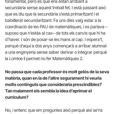
fonamental, però és que ens estan arribant a
secundària sense aquest treball fet. I està passant això
que es diu que la secundària s’està
primaritzant
i el
batxillerat
secundaritzant
. Fa uns dies vaig estar a la
coordinació de les PAU de matemàtiques, i es parlava –
suposo que n’estàs al cas– de tots els canvis que hi ha
d’haver. I són de posar-se les mans al cap. I espera’t,
perquè d’aquí a dos anys començarà a arribar alumnat
a una enginyeria sense saber derivar o integrar perquè
la Lomloe li permet no fer Matemàtiques 2.
No passa que cada professor és molt gelós de la seva
matèria, quan en la de l’altre segurament hi veuria
molts continguts que consideraria prescindibles?
Tan malament els sembla la idea d’aprimar el
currículum?
No, i entenc que em preguntes això perquè així se’ns