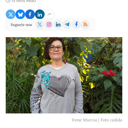
15 Mins Read
X
Instagram
LinkedIn
Telegram
Facebook
RSS
Segueix-nos
(Twitter)
Irene Murcia | Foto cedida