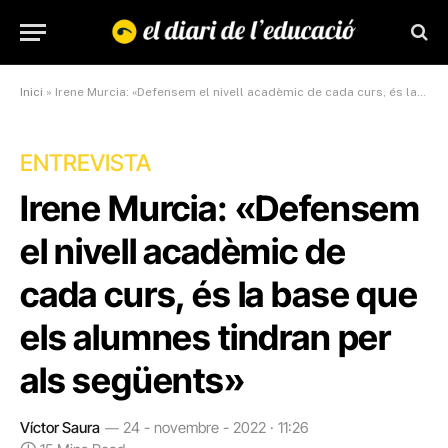
Inici
»
Irene Murcia: «Defensem el nivell acadèmic de cada curs, és la base que els alumnes tindran per als següents»
ENTREVISTA
Irene Murcia: «Defensem
el nivell acadèmic de
cada curs, és la base que
els alumnes tindran per
als següents»
Víctor Saura
24 - novembre - 2022 · 11:26