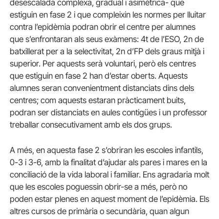
desescalada complexa, gradual i asimètrica- que
estiguin en fase 2 i que compleixin les normes per lluitar
contra l’epidèmia podran obrir el centre per alumnes
que s’enfrontaran als seus exàmens: 4t de l’ESO, 2n de
batxillerat per a la selectivitat, 2n d’FP dels graus mitjà i
superior. Per aquests serà voluntari, però els centres
que estiguin en fase 2 han d’estar oberts. Aquests
alumnes seran convenientment distanciats dins dels
centres; com aquests estaran pràcticament buits,
podran ser distanciats en aules contigües i un professor
treballar consecutivament amb els dos grups.
A més, en aquesta fase 2 s’obriran les escoles infantils,
0-3 i 3-6, amb la finalitat d’ajudar als pares i mares en la
conciliació de la vida laboral i familiar. Ens agradaria molt
que les escoles poguessin obrir-se a més, però no
poden estar plenes en aquest moment de l’epidèmia. Els
altres cursos de primària o secundària, quan algun