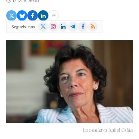
17 Mins Read
X
Instagram
LinkedIn
Telegram
Facebook
RSS
Segueix-nos
(Twitter)
La ministra Isabel Celáa