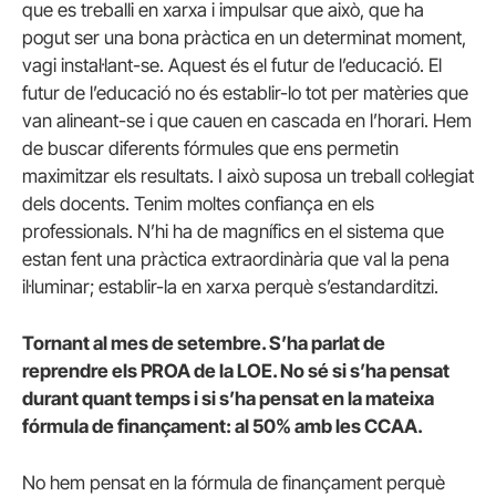
que es treballi en xarxa i impulsar que això, que ha
pogut ser una bona pràctica en un determinat moment,
vagi instal·lant-se. Aquest és el futur de l’educació. El
futur de l’educació no és establir-lo tot per matèries que
van alineant-se i que cauen en cascada en l’horari. Hem
de buscar diferents fórmules que ens permetin
maximitzar els resultats. I això suposa un treball col·legiat
dels docents. Tenim moltes confiança en els
professionals. N’hi ha de magnífics en el sistema que
estan fent una pràctica extraordinària que val la pena
il·luminar; establir-la en xarxa perquè s’estandarditzi.
Tornant al mes de setembre. S’ha parlat de
reprendre els PROA de la LOE. No sé si s’ha pensat
durant quant temps i si s’ha pensat en la mateixa
fórmula de finançament: al 50% amb les CCAA.
No hem pensat en la fórmula de finançament perquè