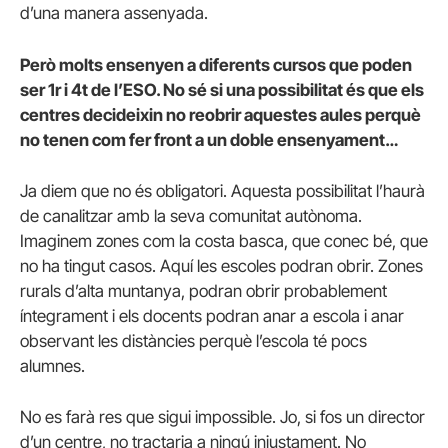
d’una manera assenyada.
Però molts ensenyen a diferents cursos que poden
ser 1r i 4t de l’ESO. No sé si una possibilitat és que els
centres decideixin no reobrir aquestes aules perquè
no tenen com fer front a un doble ensenyament…
Ja diem que no és obligatori. Aquesta possibilitat l’haurà
de canalitzar amb la seva comunitat autònoma.
Imaginem zones com la costa basca, que conec bé, que
no ha tingut casos. Aquí les escoles podran obrir. Zones
rurals d’alta muntanya, podran obrir probablement
íntegrament i els docents podran anar a escola i anar
observant les distàncies perquè l’escola té pocs
alumnes.
No es farà res que sigui impossible. Jo, si fos un director
d’un centre, no tractaria a ningú injustament. No