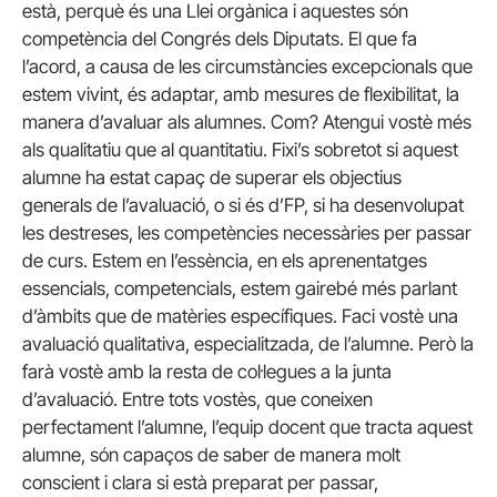
està, perquè és una Llei orgànica i aquestes són
competència del Congrés dels Diputats. El que fa
l’acord, a causa de les circumstàncies excepcionals que
estem vivint, és adaptar, amb mesures de flexibilitat, la
manera d’avaluar als alumnes. Com? Atengui vostè més
als qualitatiu que al quantitatiu. Fixi’s sobretot si aquest
alumne ha estat capaç de superar els objectius
generals de l’avaluació, o si és d’FP, si ha desenvolupat
les destreses, les competències necessàries per passar
de curs. Estem en l’essència, en els aprenentatges
essencials, competencials, estem gairebé més parlant
d’àmbits que de matèries específiques. Faci vostè una
avaluació qualitativa, especialitzada, de l’alumne. Però la
farà vostè amb la resta de col·legues a la junta
d’avaluació. Entre tots vostès, que coneixen
perfectament l’alumne, l’equip docent que tracta aquest
alumne, són capaços de saber de manera molt
conscient i clara si està preparat per passar,