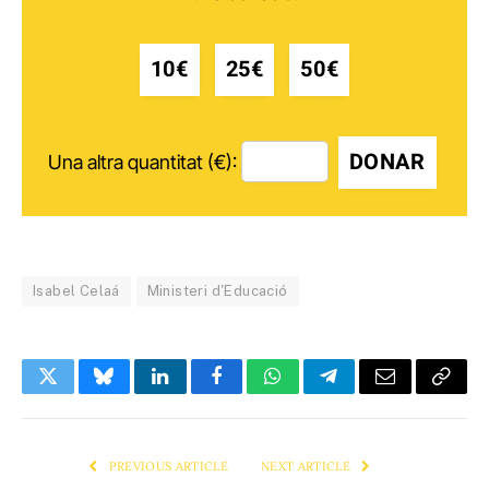
10€
25€
50€
DONAR
Una altra quantitat (€):
Isabel Celaá
Ministeri d'Educació
Twitter
Bluesky
LinkedIn
Facebook
WhatsApp
Telegram
Email
Copy
Link
PREVIOUS ARTICLE
NEXT ARTICLE