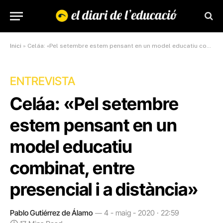
Inici
»
Celáa: «Pel setembre estem pensant en un model educatiu combinat, entre presencial i a distància»
ENTREVISTA
Celáa: «Pel setembre
estem pensant en un
model educatiu
combinat, entre
presencial i a distància»
Pablo Gutiérrez de Álamo
4 - maig - 2020 · 22:59