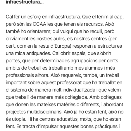
infraestructura…
Cal fer un esforç en infraestructura. Que el tenim al cap,
però són les CCAA les que tenen els recursos. Això
també ho orientarem; qui vulgui que ho reculli, però
òbviament les nostres aules, els nostres centres (per
cert, com en la resta d’Europa) responen a estructures
una mica antiquades. Cal obrir espais, que s’obrin
portes, que per determinades agrupacions per certs
àmbits de treball es treballi amb més alumnes i més
professionals alhora. Això requereix, també, un treball
important sobre aquest professorat que ha treballat en
el sistema de manera molt individualitzada i que volem
que treballi de manera més col·legiada. Amb col·legues
que donen les mateixes matèries o diferents, i abordant
projectes multidisciplinaris. Això ja ho estan fent, això no
és utopia. Hi ha centres educatius, molts, que ho estan
fent. Es tracta d’impulsar aquestes bones pràctiques i