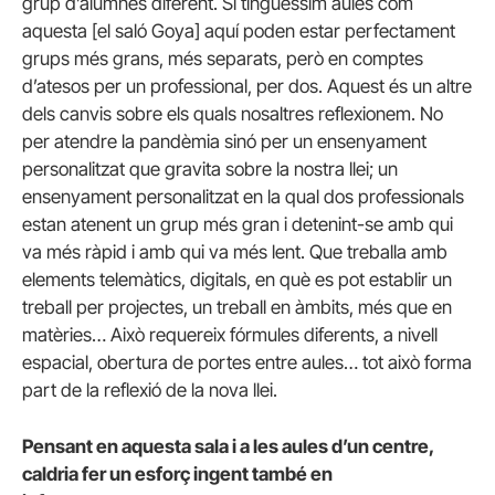
grup d’alumnes diferent. Si tinguéssim aules com
aquesta [el saló Goya] aquí poden estar perfectament
grups més grans, més separats, però en comptes
d’atesos per un professional, per dos. Aquest és un altre
dels canvis sobre els quals nosaltres reflexionem. No
per atendre la pandèmia sinó per un ensenyament
personalitzat que gravita sobre la nostra llei; un
ensenyament personalitzat en la qual dos professionals
estan atenent un grup més gran i detenint-se amb qui
va més ràpid i amb qui va més lent. Que treballa amb
elements telemàtics, digitals, en què es pot establir un
treball per projectes, un treball en àmbits, més que en
matèries… Això requereix fórmules diferents, a nivell
espacial, obertura de portes entre aules… tot això forma
part de la reflexió de la nova llei.
Pensant en aquesta sala i a les aules d’un centre,
caldria fer un esforç ingent també en