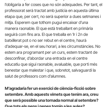
l’obligaria a fer coses que no són adequades. Per tant, el
professorat serà tractat amb justícia en aquesta última
etapa que, per cert, no serà superior a dues setmanes i
mitja. Esperem que tothom pugui encaixar d’una
manera raonable. El que està treballant en primària
seguirà com fins ara. El que treballa en 1r i 2n de
batxillerat pot o no ser rebut en el centre, haurà
d’adequar-se, en el seu horari, a les circumstàncies. No
estem ara programant per un curs, estem tractant de
desconfinar, d’abordar una entrada en el centre
educatiu que sigui raonable, avaluable, que porti més
benestar que malestar i que, sobretot, salvaguardi la
salut de professors com d’alumnes.
M’agradaria fer un exercici de ciència-ficció sobre
setembre. Amb aquests vímets que tenim ara, creu
que serà possible una tornada normal al setembre?
Que tots els nens i nenes tornin a les aules?