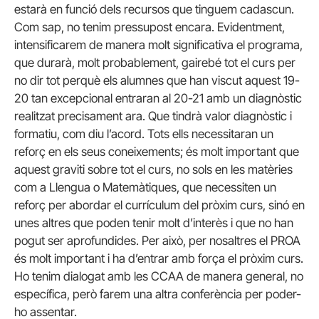
estarà en funció dels recursos que tinguem cadascun.
Com sap, no tenim pressupost encara. Evidentment,
intensificarem de manera molt significativa el programa,
que durarà, molt probablement, gairebé tot el curs per
no dir tot perquè els alumnes que han viscut aquest 19-
20 tan excepcional entraran al 20-21 amb un diagnòstic
realitzat precisament ara. Que tindrà valor diagnòstic i
formatiu, com diu l’acord. Tots ells necessitaran un
reforç en els seus coneixements; és molt important que
aquest graviti sobre tot el curs, no sols en les matèries
com a Llengua o Matemàtiques, que necessiten un
reforç per abordar el currículum del pròxim curs, sinó en
unes altres que poden tenir molt d’interès i que no han
pogut ser aprofundides. Per això, per nosaltres el PROA
és molt important i ha d’entrar amb força el pròxim curs.
Ho tenim dialogat amb les CCAA de manera general, no
específica, però farem una altra conferència per poder-
ho assentar.