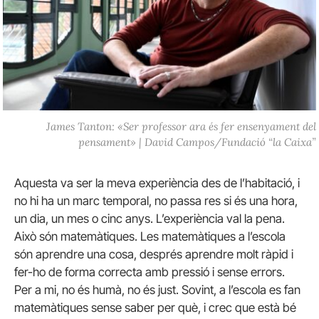
James Tanton: «Ser professor ara és fer ensenyament del
pensament» | David Campos/Fundació “la Caixa”
Aquesta va ser la meva experiència des de l’habitació, i
no hi ha un marc temporal, no passa res si és una hora,
un dia, un mes o cinc anys. L’experiència val la pena.
Això són matemàtiques. Les matemàtiques a l’escola
són aprendre una cosa, després aprendre molt ràpid i
fer-ho de forma correcta amb pressió i sense errors.
Per a mi, no és humà, no és just. Sovint, a l’escola es fan
matemàtiques sense saber per què, i crec que està bé