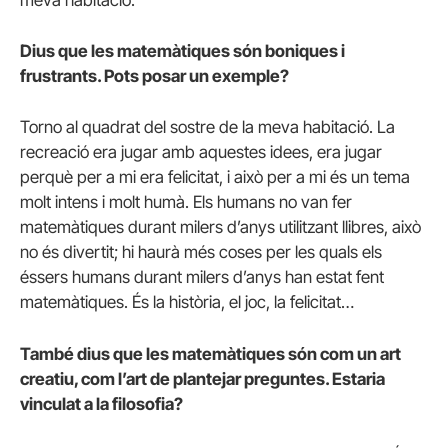
meva habitació.
Dius que les matemàtiques són boniques i
frustrants. Pots posar un exemple?
Torno al quadrat del sostre de la meva habitació. La
recreació era jugar amb aquestes idees, era jugar
perquè per a mi era felicitat, i això per a mi és un tema
molt intens i molt humà. Els humans no van fer
matemàtiques durant milers d’anys utilitzant llibres, això
no és divertit; hi haurà més coses per les quals els
éssers humans durant milers d’anys han estat fent
matemàtiques. És la història, el joc, la felicitat…
També dius que les matemàtiques són com un art
creatiu, com l’art de plantejar preguntes. Estaria
vinculat a la filosofia?