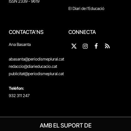
ISSN 2339 - 9619
El Diari de l'Educació
CONTACTA'NS
CONNECTA
Ana Basanta
X
Instagram
Facebook
RSS
(Twitter)
abasanta@periodismeplural.cat
redaccio@diarieducacio.cat
publicitat@periodismeplural.cat
Telèfon:
932 311 247
AMB EL SUPORT DE