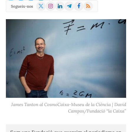
X
Instagram
LinkedIn
Telegram
Facebook
RSS
Segueix-nos
(Twitter)
James Tanton al CosmoCaixa-Museu de la Ciència | David
Campos/Fundació “la Caixa”