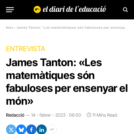
Inici
»
James Tanton: “Les matemàtiques són fabuloses per ensenyar el món”
ENTREVISTA
James Tanton: «Les
matemàtiques són
fabuloses per ensenyar el
món»
Redacció
14 - febrer - 2023 · 06:00
11 Mins Read