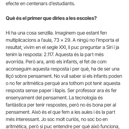
efecte en centenars d’estudiants.
Què és el primer que diries a les escoles?
Hi ha una cosa senzilla. Imaginem que estant fen
multiplicacions a l’aula, 73 x 29. A ningú no l’importa el
resultat, vivim en el segle XXI, li puc preguntar a Siri i ja
tenim la resposta: 2.117. Aquesta és la part més
avorrida. Però ara, amb els infants, el fet de com
aconseguim aquesta resposta i per què, ha de ser una
lliçó sobre pensament. No vull saber si els infants poden
o no fer aritmètica perquè ara tothom pot tenir aquesta
resposta sense paper i llapis. Ser professor ara és fer
ensenyament del pensament. La tecnologia és
fantàstica per tenir respostes, però no és bona per al
pensament. Això és el que fem a les aules i és la part
més interessant. Jo soc molt curiós, no soc bo en
aritmètica, però sí puc entendre per què això funciona,