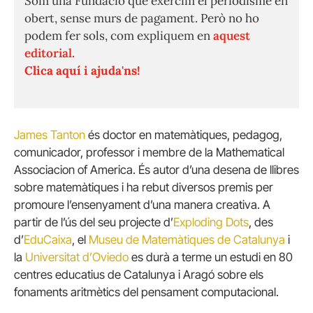
Som una Fundació que exercim el periodisme en
obert, sense murs de pagament. Però no ho
podem fer sols, com expliquem en
aquest
editorial.
Clica aquí i ajuda'ns!
James Tanton
és doctor en matemàtiques, pedagog,
comunicador, professor i membre de la Mathematical
Associacion of America. És autor d’una desena de llibres
sobre matemàtiques i ha rebut diversos premis per
promoure l’ensenyament d’una manera creativa. A
partir de l’ús del seu projecte d’
Exploding Dots
, des
d’
EduCaixa
, el
Museu de Matemàtiques de Catalunya
i
la
Universitat d’Oviedo
es durà a terme un estudi en 80
centres educatius de Catalunya i Aragó sobre els
fonaments aritmètics del pensament computacional.