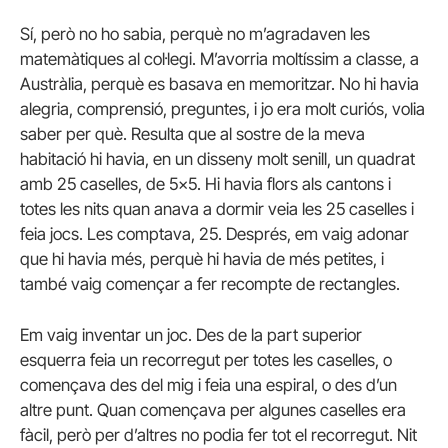
Sí, però no ho sabia, perquè no m’agradaven les
matemàtiques al col·legi. M’avorria moltíssim a classe, a
Austràlia, perquè es basava en memoritzar. No hi havia
alegria, comprensió, preguntes, i jo era molt curiós, volia
saber per què. Resulta que al sostre de la meva
habitació hi havia, en un disseny molt senill, un quadrat
amb 25 caselles, de 5×5. Hi havia flors als cantons i
totes les nits quan anava a dormir veia les 25 caselles i
feia jocs. Les comptava, 25. Després, em vaig adonar
que hi havia més, perquè hi havia de més petites, i
també vaig començar a fer recompte de rectangles.
Em vaig inventar un joc. Des de la part superior
esquerra feia un recorregut per totes les caselles, o
començava des del mig i feia una espiral, o des d’un
altre punt. Quan començava per algunes caselles era
fàcil, però per d’altres no podia fer tot el recorregut. Nit