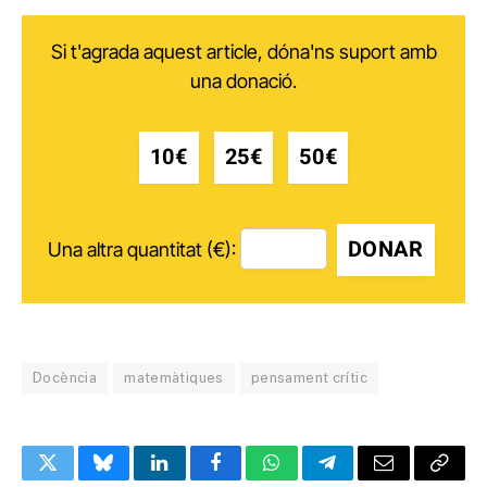
Si t'agrada aquest article, dóna'ns suport amb
una donació.
10€
25€
50€
DONAR
Una altra quantitat (€):
Docència
matemàtiques
pensament crític
Twitter
Bluesky
LinkedIn
Facebook
WhatsApp
Telegram
Email
Copy