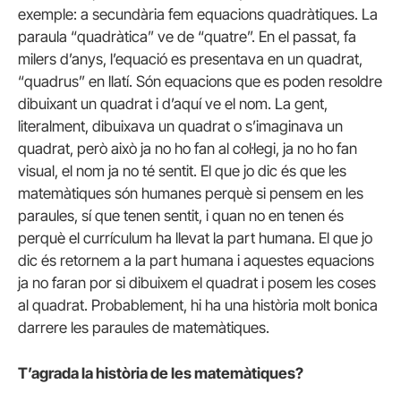
exemple: a secundària fem equacions quadràtiques. La
paraula “quadràtica” ve de “quatre”. En el passat, fa
milers d’anys, l’equació es presentava en un quadrat,
“quadrus” en llatí. Són equacions que es poden resoldre
dibuixant un quadrat i d’aquí ve el nom. La gent,
literalment, dibuixava un quadrat o s’imaginava un
quadrat, però això ja no ho fan al col·legi, ja no ho fan
visual, el nom ja no té sentit. El que jo dic és que les
matemàtiques són humanes perquè si pensem en les
paraules, sí que tenen sentit, i quan no en tenen és
perquè el currículum ha llevat la part humana. El que jo
dic és retornem a la part humana i aquestes equacions
ja no faran por si dibuixem el quadrat i posem les coses
al quadrat. Probablement, hi ha una història molt bonica
darrere les paraules de matemàtiques.
T’agrada la història de les matemàtiques?