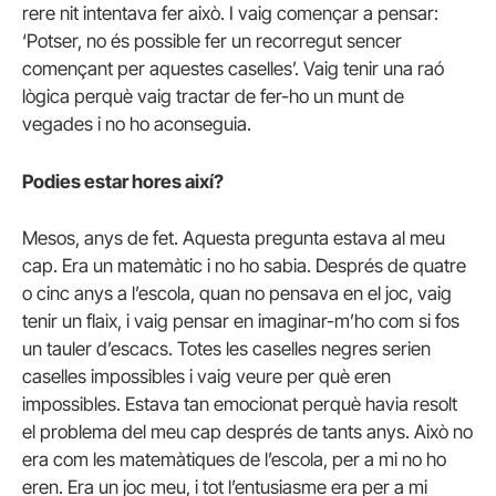
rere nit intentava fer això. I vaig començar a pensar:
‘Potser, no és possible fer un recorregut sencer
començant per aquestes caselles’. Vaig tenir una raó
lògica perquè vaig tractar de fer-ho un munt de
vegades i no ho aconseguia.
Podies estar hores així?
Mesos, anys de fet. Aquesta pregunta estava al meu
cap. Era un matemàtic i no ho sabia. Després de quatre
o cinc anys a l’escola, quan no pensava en el joc, vaig
tenir un flaix, i vaig pensar en imaginar-m’ho com si fos
un tauler d’escacs. Totes les caselles negres serien
caselles impossibles i vaig veure per què eren
impossibles. Estava tan emocionat perquè havia resolt
el problema del meu cap després de tants anys. Això no
era com les matemàtiques de l’escola, per a mi no ho
eren. Era un joc meu, i tot l’entusiasme era per a mi