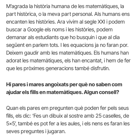
M’agrada la història humana de les matemàtiques, la
part històrica, o la meva part personal. Als humans ens
encanten les històries. Ara vivim al segle XXI i podem
buscar a Google els noms i les històries, podem
demanar als estudiants que ho busquin i que al dia
següent en parlem tots. I les equacions ja no faran por.
Deixem gaudir amb les matemàtiques. Els humans han
adorat les matemàtiques, els han encantat, i hem de fer
que les pròximes generacions també disfrutin.
Hi pares i mares angoixats per què no saben com
ajudar els fills en matemàtiques. Algun consell?
Quan els pares em pregunten què poden fer pels seus
fills, els dic: ‘Fes un dibuix al sostre amb 25 caselles, de
5×5’, també es pot fer a les aules, i els nens es faran les
seves preguntes i jugaran.