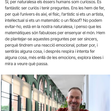
Sí, per naturalesa els éssers humans som curiosos. És
fantàstic ser curiós i tenir preguntes. Ens les hem de fer,
per què l’univers és així, el físic, l’artístic si ets un artista,
intel·lectual si ets un matemàtic o un filòsof? No podem
evitar-ho, està en la nostra naturalesa, i penso que les
matemàtiques són fabuloses per ensenyar el món. Hem
de plantejar-se aquestes preguntes per ser sincers,
perquè tindrem una reacció emocional, potser por, i
sentiràs alguna cosa, i després respira i intenta fer
alguna cosa, més enllà de les emocions, explora idees i
mira a veure què passa.