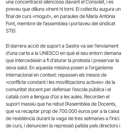
una concentració silenciosa davant el Consolat, i es
preveu que dilluns vinent hi torni. El col·lectiu augura un
final de curs «mogut», en paraules de Maria Antònia
Font, membre de l’assemblea i portaveu del sindicat
STEI.
El darrera acció de suport a Sastre va ser l’enviament
d’una carta a la UNESCO en què el seu entorn demana
que intercedeixin a fi d’aturar la protesta i preservar la
seva salut. En aquesta missiva posen a l’organisme
internacional en context: repassen els mesos de
«conflicte constant i les movilitzacions actives» de la
comunitat docent per defensar l’escola pública i el
català com a llengua d’ús a les aules. Recorden el
suport massiu que ha rebut l’Assemblea de Docents,
que va recaptar prop de 700.000 euros per a la caixa
de resistència durant la vaga de tres setmanes a l’inici
de curs, i denuncien la repressió patida pels directors i