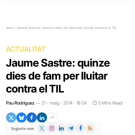
Inici
»
Jaume Sastre: quinze dies de fam per lluitar contra el TIL
ACTUALITAT
Jaume Sastre: quinze
dies de fam per lluitar
contra el TIL
Pau Rodríguez
21 - maig - 2014 · 18:24
5 Mins Read
X
Instagram
LinkedIn
Telegram
Facebook
RSS
Segueix-nos
(Twitter)