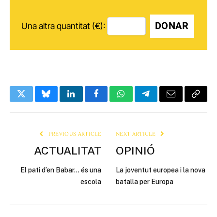
DONAR
Una altra quantitat (€):
Twitter
Bluesky
LinkedIn
Facebook
WhatsApp
Telegram
Email
Copy
Link
PREVIOUS ARTICLE
NEXT ARTICLE
ACTUALITAT
OPINIÓ
El pati d’en Babar… és una
La joventut europea i la nova
escola
batalla per Europa