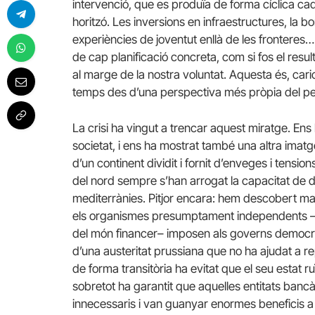
intervenció, que es produïa de forma cíclica ca
horitzó. Les inversions en infraestructures, la bo
experiències de joventut enllà de les fronteres
de cap planificació concreta, com si fos el resul
al marge de la nostra voluntat. Aquesta és, car
temps des d’una perspectiva més pròpia del pens
La crisi ha vingut a trencar aquest miratge. Ens 
societat, i ens ha mostrat també una altra imat
d’un continent dividit i fornit d’enveges i ten
del nord sempre s’han arrogat la capacitat de dec
mediterrànies. Pitjor encara: hem descobert ma
els organismes presumptament independents –al 
del món financer– imposen als governs democrà
d’una austeritat prussiana que no ha ajudat a 
de forma transitòria ha evitat que el seu estat ru
sobretot ha garantit que aquelles entitats bancàr
innecessaris i van guanyar enormes beneficis a c