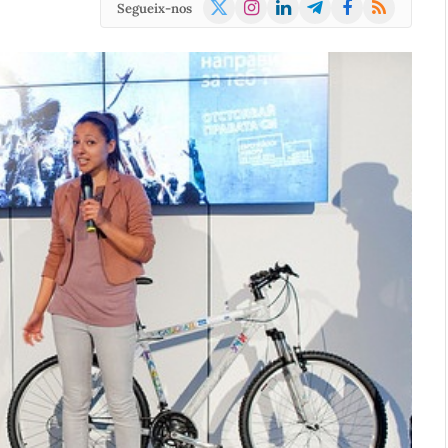
X
Instagram
LinkedIn
Telegram
Facebook
RSS
Segueix-nos
(Twitter)