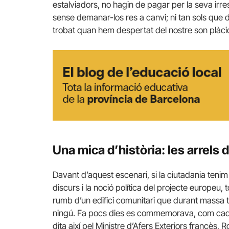
estalviadors, no hagin de pagar per la seva irres
sense demanar-los res a canvi; ni tan sols que d
trobat quan hem despertat del nostre son plàcid,
Una mica d’història: les arrels
Davant d’aquest escenari, si la ciutadania teni
discurs i la noció política del projecte europeu, 
rumb d’un edifici comunitari que durant massa t
ningú. Fa pocs dies es commemorava, com cada 
dita així pel Ministre d’Afers Exteriors francè