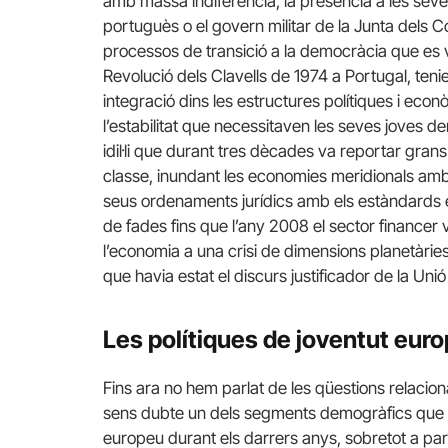
amb massa indiferència, la presència a les seve
portuguès o el govern militar de la Junta dels 
processos de transició a la democràcia que es va
Revolució dels Clavells de 1974 a Portugal, teni
integració dins les estructures polítiques i eco
l’estabilitat que necessitaven les seves joves 
idil·li que durant tres dècades va reportar gran
classe, inundant les economies meridionals amb
seus ordenaments jurídics amb els estàndards
de fades fins que l’any 2008 el sector financer 
l’economia a una crisi de dimensions planetàries
que havia estat el discurs justificador de la Un
Les polítiques de joventut euro
Fins ara no hem parlat de les qüestions relacio
sens dubte un dels segments demogràfics que mé
europeu durant els darrers anys, sobretot a pa