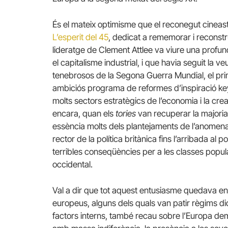
És el mateix optimisme que el reconegut cineas
L’esperit del 45
, dedicat a rememorar i reconstru
lideratge de Clement Attlee va viure una profund
el capitalisme industrial, i que havia seguit la
tenebrosos de la Segona Guerra Mundial, el prim
ambiciós programa de reformes d’inspiració ke
molts sectors estratègics de l’economia i la cre
encara, quan els
tories
van recuperar la majori
essència molts dels plantejaments de l’anomen
rector de la política britànica fins l’arribada al
terribles conseqüències per a les classes popula
occidental.
Val a dir que tot aquest entusiasme quedava en
europeus, alguns dels quals van patir règims dic
factors interns, també recau sobre l’Europa demo