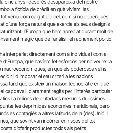
da cinc anys i després desapareixia del nostre
mbolla fictícia de crèdit en què vivíem, les
… tot venia com caigut del cel, com si no depengués
tat d’una força natural que exercia els seus designis
icaturitzant, l’Europa que hem apreciat durant molt de
ament màgic que de l’anàlisi i el raonament polític.
ha interpel·lat directament com a individus i com a
ge d’Europa, que havíem fet esforços per no veure: la
sions macroeconòmiques, en què els poderosos veïns
idir i d’imposar el seu criteri a les nacions
ssa tard que existeix un malson tecnocràtic en què
capdavall, clarament regits per l’interès particular
tics i a milions de ciutadans mesures duríssimes
repuntar les deprimides economies meridionals, però
ïnós es contagiés a altres latituds de la (des)Unió. I
ies, que sovint van incórrer en riscos del tot
osta d’oferir productes tòxics als petits