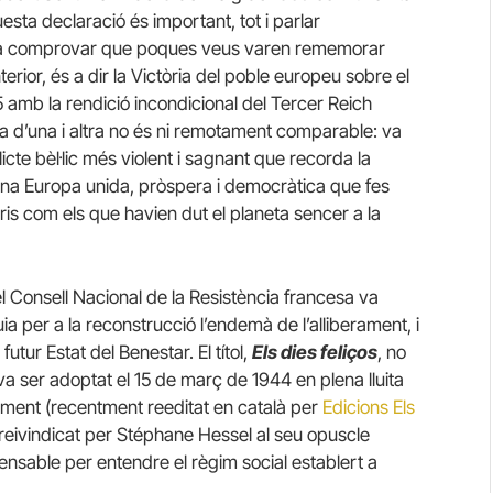
sta declaració és important, tot i parlar
obta comprovar que poques veus varen rememorar
rior, és a dir la Victòria del poble europeu sobre el
 amb la rendició incondicional del Tercer Reich
ica d’una i altra no és ni remotament comparable: va
cte bèl·lic més violent i sagnant que recorda la
’una Europa unida, pròspera i democràtica que fes
is com els que havien dut el planeta sencer a la
l Consell Nacional de la Resistència francesa va
a per a la reconstrucció l’endemà de l’alliberament, i
utur Estat del Benestar. El títol,
Els dies feliços
, no
a ser adoptat el 15 de març de 1944 en plena lluita
ument (recentment reeditat en català per
Edicions Els
 reivindicat per Stéphane Hessel al seu opuscle
nsable per entendre el règim social establert a