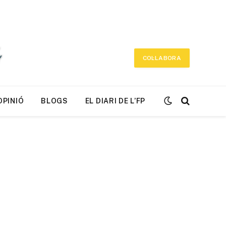
COL·LABORA
OPINIÓ
BLOGS
EL DIARI DE L’FP