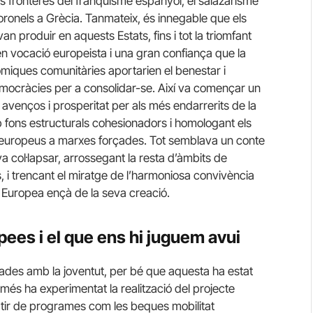
s fronteres del franquisme espanyol, el salazarisme
Coronels a Grècia. Tanmateix, és innegable que els
n produir en aquests Estats, fins i tot la triomfant
en vocació europeista i una gran confiança que la
nòmiques comunitàries aportarien el benestar i
democràcies per a consolidar-se. Així va començar un
s avenços i prosperitat per als més endarrerits de la
 fons estructurals cohesionadors i homologant els
 europeus a marxes forçades. Tot semblava un conte
va col·lapsar, arrossegant la resta d’àmbits de
, i trencant el miratge de l’harmoniosa convivència
ió Europea ençà de la seva creació.
pees i el que ens hi juguem avui
nades amb la joventut, per bé que aquesta ha estat
s ha experimentat la realització del projecte
rtir de programes com les beques mobilitat