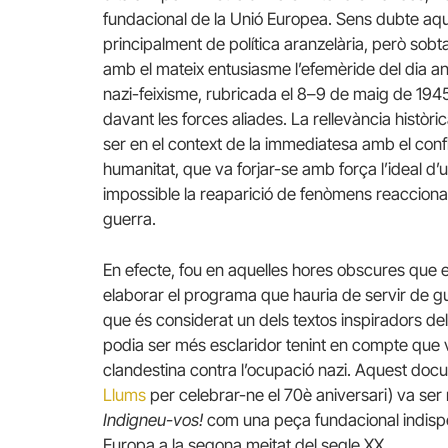
fundacional de la Unió Europea. Sens dubte aque
principalment de política aranzelària, però s
amb el mateix entusiasme l’efemèride del dia ante
nazi-feixisme, rubricada el 8–9 de maig de 1945
davant les forces aliades. La rellevància històr
ser en el context de la immediatesa amb el confli
humanitat, que va forjar-se amb força l’ideal d
impossible la reaparició de fenòmens reaccionar
guerra.
En efecte, fou en aquelles hores obscures que e
elaborar el programa que hauria de servir de gui
que és considerat un dels textos inspiradors del f
podia ser més esclaridor tenint en compte que v
clandestina contra l’ocupació nazi. Aquest doc
Llums
per celebrar-ne el 70è aniversari) va ser
Indigneu-vos!
com una peça fundacional indispe
Europa a la segona meitat del segle XX.