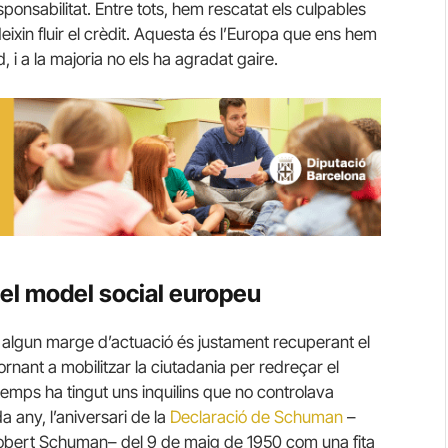
ponsabilitat. Entre tots, hem rescatat els culpables
eixin fluir el crèdit. Aquesta és l’Europa que ens hem
 i a la majoria no els ha agradat gaire.
 del model social europeu
m algun marge d’actuació és justament recuperant el
tornant a mobilitzar la ciutadania per redreçar el
emps ha tingut uns inquilins que no controlava
any, l’aniversari de la
Declaració de Schuman
–
s, Robert Schuman– del 9 de maig de 1950 com una fita