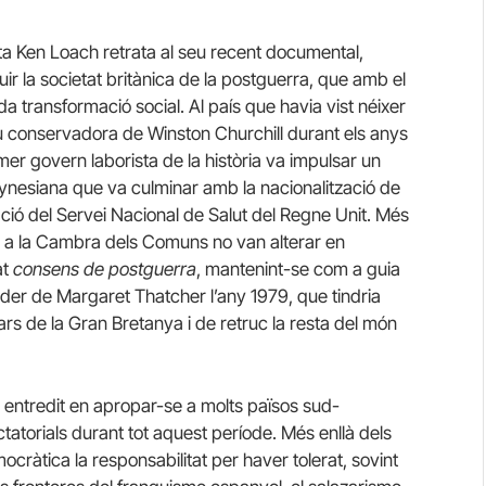
ta Ken Loach retrata al seu recent documental,
ir la societat britànica de la postguerra, que amb el
a transformació social. Al país que havia vist néixer
 veu conservadora de Winston Churchill durant els anys
er govern laborista de la història va impulsar un
ynesiana que va culminar amb la nacionalització de
ació del Servei Nacional de Salut del Regne Unit. Més
a a la Cambra dels Comuns no van alterar en
at
consens de postguerra
, mantenint-se com a guia
 poder de Margaret Thatcher l’any 1979, que tindria
rs de la Gran Bretanya i de retruc la resta del món
 entredit en apropar-se a molts països sud-
tatorials durant tot aquest període. Més enllà dels
cràtica la responsabilitat per haver tolerat, sovint