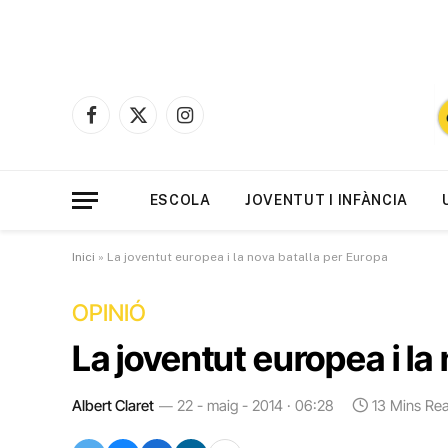
Facebook
X
Instagram
(Twitter)
ESCOLA
JOVENTUT I INFÀNCIA
Inici
»
La joventut europea i la nova batalla per Europa
OPINIÓ
La joventut europea i la
Albert Claret
22 - maig - 2014 · 06:28
13 Mins Re