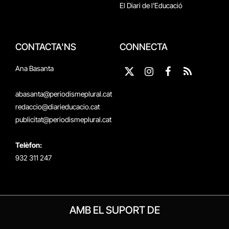
El Diari de l'Educació
CONTACTA'NS
CONNECTA
Ana Basanta
X
Instagram
Facebook
RSS
(Twitter)
abasanta@periodismeplural.cat
redaccio@diarieducacio.cat
publicitat@periodismeplural.cat
Telèfon:
932 311 247
AMB EL SUPORT DE