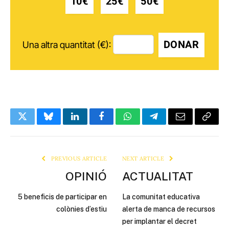
10€
25€
50€
DONAR
Una altra quantitat (€):
Twitter
Bluesky
LinkedIn
Facebook
WhatsApp
Telegram
Email
Copy
Link
PREVIOUS ARTICLE
NEXT ARTICLE
OPINIÓ
ACTUALITAT
5 beneficis de participar en
La comunitat educativa
colònies d’estiu
alerta de manca de recursos
per implantar el decret