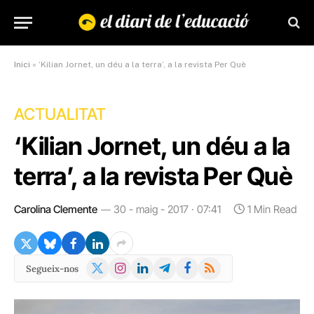
Inici
»
‘Kilian Jornet, un déu a la terra’, a la revista Per Què
ACTUALITAT
‘Kilian Jornet, un déu a la
terra’, a la revista Per Què
Carolina Clemente
30 - maig - 2017 · 07:41
1 Min Read
X
Instagram
LinkedIn
Telegram
Facebook
RSS
Segueix-nos
(Twitter)