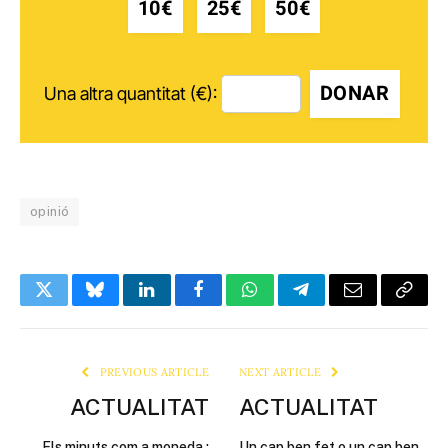
10€
25€
50€
DONAR
Una altra quantitat (€):
opinió
Twitter
Bluesky
LinkedIn
Facebook
WhatsApp
Telegram
Email
Copy
Link
PREVIOUS ARTICLE
NEXT ARTICLE
ACTUALITAT
ACTUALITAT
Els minuts com a moneda :
Un cap ben fet o un cap ben