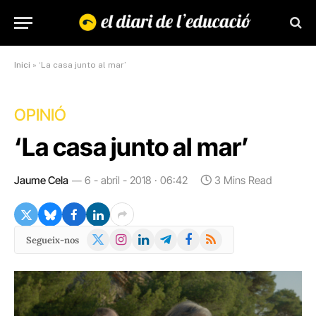
Inici
»
‘La casa junto al mar’
OPINIÓ
‘La casa junto al mar’
Jaume Cela
6 - abril - 2018 · 06:42
3 Mins Read
X
Instagram
LinkedIn
Telegram
Facebook
RSS
Segueix-nos
(Twitter)