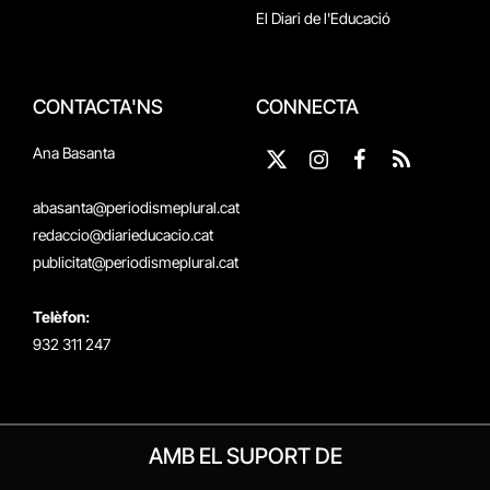
El Diari de l'Educació
CONTACTA'NS
CONNECTA
Ana Basanta
X
Instagram
Facebook
RSS
(Twitter)
abasanta@periodismeplural.cat
redaccio@diarieducacio.cat
publicitat@periodismeplural.cat
Telèfon:
932 311 247
AMB EL SUPORT DE