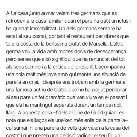
A
La casa junto al mar
veiem tres germans que es
retroben a la casa familiar quan el pare ha patit un ictus i
ha quedat immobilitzat. Un dels germans sempre ha
estat al seu costat, portant el restaurant per obrers que
té a la costa de la bellíssima ciutat de Marsella. L’altre
germà veu la vida amb moltes dosis de desesperança,
però sense que això signifiqui que ha renunciat del tot
als seus somnis i a la crítica del present. L’acompanya
una noia molt més jove amb qui manté una situació de
parella en crisi. I després ens trobem amb la germana,
una famosa actriu de teatre que no ha pogut perdonar
al seu pare un fet dramàtic que van viure en el passat i
que els ha mantingut separats durant un temps molt
llarg. A aquesta colla –fidels al cine de Guédiguian, es
nota que els llaços els uneixen més enllà de la pantalla–
cal sumar-hi una parella de vells que viuen a la casa del
costat i que prenen una decisió radical, el seu fill, un