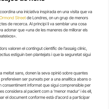
coordina una iniciativa inspirada en una visita que va
 Ormond Street
de Londres, on un grup de menors
jectes de recerca.
Al principi li va semblar una cosa
es va adonar que «una de les maneres de millorar els
mateixos».
ors valoren el contingut científic de l’assaig clínic,
ectius estiguin ben plantejats i que la seguretat sigui
 i la meitat sans, donen la seva opinió sobre quantes
i prefereixen ser punxats per a una analítica abans o
n consentiment informat que sigui comprensible per
 es considera al pacient com a ‘menor madur’ i és ell,
ignar el document conforme està d’acord a participar