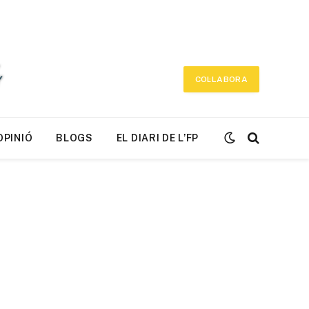
COL·LABORA
OPINIÓ
BLOGS
EL DIARI DE L’FP