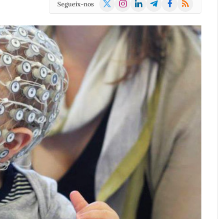
X
Instagram
LinkedIn
Telegram
Facebook
RSS
Segueix-nos
(Twitter)