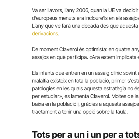
Va ser llavors, l’any 2006, quan la UE va decidi
d’europeus menuts era incloure’ls en els assajos 
L’any que ve farà una dècada des que aquesta ll
derivacions
.
De moment Claverol és optimista: en quatre any
assajos en què participa. «Ara estem implicats e
Els infants que entren en un assaig clínic sovin
malaltia existeix en tota la població, primer s’es
patologies en les quals aquesta estratègia no 
per estudiar», es lamenta Claverol. Moltes de le
baixa en la població i, gràcies a aquests assaj
tractament a tenir una opció sobre la taula.
Tots per a un i un per a tot