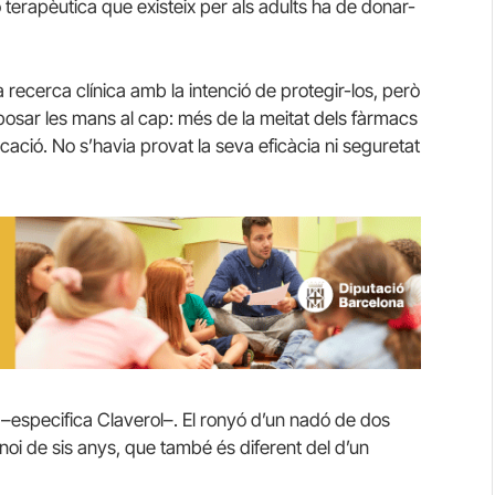
ó terapèutica que existeix per als adults ha de donar-
 recerca clínica amb la intenció de protegir-los, però
 posar les mans al cap: més de la meitat dels fàrmacs
ació. No s’havia provat la seva eficàcia ni seguretat
 –especifica Claverol–. El ronyó d’un nadó de dos
oi de sis anys, que també és diferent del d’un