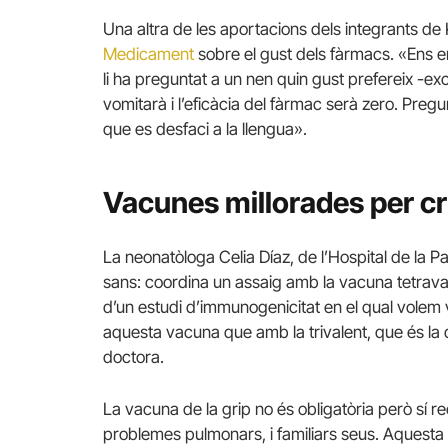
Una altra de les aportacions dels integrants de KI
Medicament
sobre el gust dels fàrmacs. «Ens 
li ha preguntat a un nen quin gust prefereix -exc
vomitarà i l’eficàcia del fàrmac serà zero. Pregu
que es desfaci a la llengua».
Vacunes millorades per cr
La neonatòloga Celia Díaz, de l’Hospital de la 
sans: coordina un assaig amb la vacuna tetraval
d’un estudi d’immunogenicitat en el qual volem
aquesta vacuna que amb la trivalent, que és la q
doctora.
La vacuna de la grip no és obligatòria però s
problemes pulmonars, i familiars seus. Aquesta 