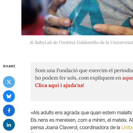
Al BabyLab de l'Institut Goldsmiths de la Universit
SHARE
Som una Fundació que exercim el periodis
ho podem fer sols, com expliquem en
aque
Clica aquí i ajuda'ns!
«Als adults ens agrada que quan estem malalts e
Els nens es mereixen, com a mínim, el mateix. Al 
pensa Joana Claverol, coordinadora de la
Unita