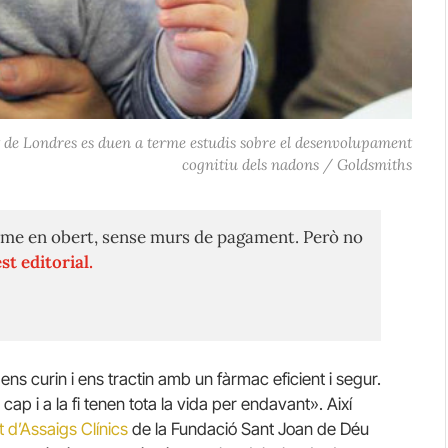
at de Londres es duen a terme estudis sobre el desenvolupament
cognitiu dels nadons / Goldsmiths
me en obert, sense murs de pagament. Però no
st editorial.
ns curin i ens tractin amb un fàrmac eficient i segur.
cap i a la fi tenen tota la vida per endavant». Així
t d’Assaigs Clínics
de la Fundació Sant Joan de Déu