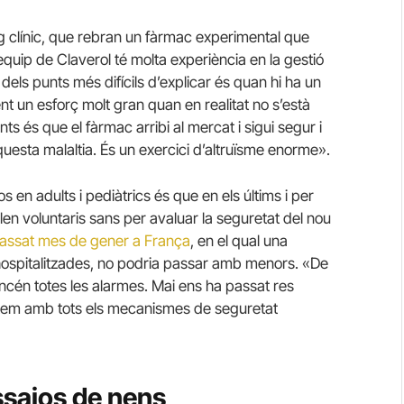
g clínic, que rebran un fàrmac experimental que
’equip de Claverol té molta experiència en la gestió
els punts més difícils d’explicar és quan hi ha un
t un esforç molt gran quan en realitat no s’està
ts és que el fàrmac arribi al mercat i sigui segur i
questa malaltia. És un exercici d’altruïsme enorme».
s en adults i pediàtrics és que en els últims i per
rolen voluntaris sans per avaluar la seguretat del nou
 passat mes de gener a França
, en el qual una
hospitalitzades, no podria passar amb menors. «De
ncén totes les alarmes. Mai ens ha passat res
ptem amb tots els mecanismes de seguretat
ssajos de nens