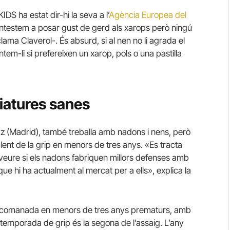
DS ha estat dir-hi la seva a l’
Agència Europea del
entestem a posar gust de gerd als xarops però ningú
lama Claverol-. És absurd, si al nen no li agrada el
ntem-li si prefereixen un xarop, pols o una pastilla
iatures sanes
Paz (Madrid), també treballa amb nadons i nens, però
ent de la grip en menors de tres anys. «Es tracta
 veure si els nadons fabriquen millors defenses amb
ue hi ha actualment al mercat per a ells», explica la
í recomanada en menors de tres anys prematurs, amb
temporada de grip és la segona de l’assaig. L’any