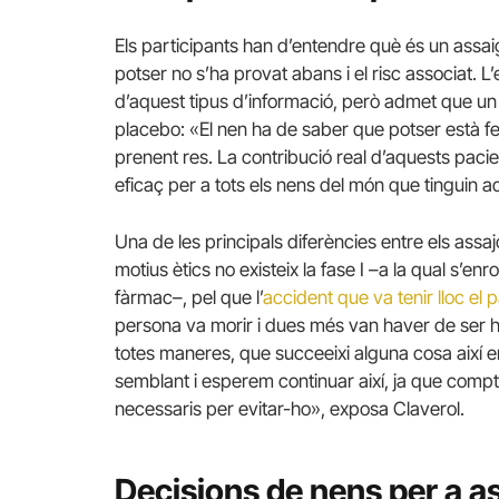
Els participants han d’entendre què és un assai
potser no s’ha provat abans i el risc associat. L
d’aquest tipus d’informació, però admet que un d
placebo: «El nen ha de saber que potser està fen
prenent res. La contribució real d’aquests pacien
eficaç per a tots els nens del món que tinguin a
Una de les principals diferències entre els assajo
motius ètics no existeix la fase I –a la qual s’en
fàrmac–, pel que l’
accident que va tenir lloc el
persona va morir i dues més van haver de ser 
totes maneres, que succeeixi alguna cosa així e
semblant i esperem continuar així, ja que com
necessaris per evitar-ho», exposa Claverol.
Decisions de nens per a a