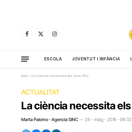
Facebook
X
Instagram
(Twitter)
ESCOLA
JOVENTUT I INFÀNCIA
Inici
»
La ciència necessita els teus fills
ACTUALITAT
La ciència necessita els 
Marta Palomo - Agencia SINC
24 - maig - 2016 · 06:32