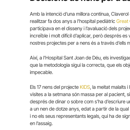
Amb la intenció d’una millora contínua, Claverol 
realitzar fa dos anys a l’hospital pediàtric
Great
participava en el disseny i l’avaluació dels pro
increïble i molt difícil d’aplicar, però després 
nostres projectes per a nens és a través d’ells 
Així, a l’Hospital Sant Joan de Déu, els investigad
que la metodologia sigui la correcta, que els obj
impecable.
Els 17 nens del projecte
KIDS
, la meitat malalts
visites a la setmana són massa per al pacient, s
després de dinar o sobre com s’ha d’escriure u
a un nen de dotze anys, edat a partir de la qual
i no els seus representants legals, qui ha de s
en l’assaig.