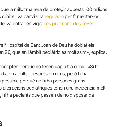
r que la millor manera de protegir aquests 100 milions
clínics i va canviar la
regulació
per fomentar-los.
ei va entrar en vigor i
es publicaran les seves
s l’Hospital de Sant Joan de Déu ha doblat els
n 96, que en l’àmbit pediàtric és moltíssim», explica.
t accepten perquè no tenen cap altra opció. «Si la
tudia en adults i després en nens, però hi ha
és possible perquè no hi ha persones grans
s alteracions pediàtriques tenen una incidència molt
os, hi ha pacients que passen de no disposar de
s