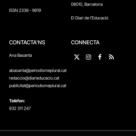
08010, Barcelona
ISSN 2339 - 9619
El Diari de l'Educació
CONTACTA'NS
CONNECTA
Ana Basanta
X
Instagram
Facebook
RSS
(Twitter)
abasanta@periodismeplural.cat
redaccio@diarieducacio.cat
publicitat@periodismeplural.cat
Telèfon:
932 311 247