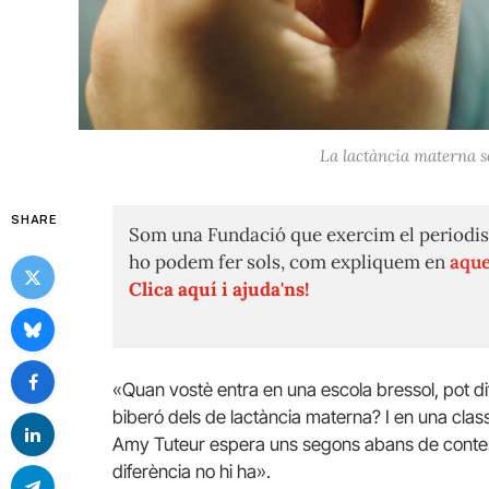
La lactància materna so
SHARE
Som una Fundació que exercim el periodis
ho podem fer sols, com expliquem en
aque
Clica aquí i ajuda'ns!
«Quan vostè entra en una escola bressol, pot di
biberó dels de lactància materna? I en una class
Amy Tuteur espera uns segons abans de contest
diferència no hi ha».