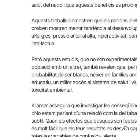
salut del nadó i que aquests beneficis es prolong
Aquests treballs demostren que els nadons alle
creixen mostren menor tendència al desenvolupam
al·lèrgies, pressió arterial alta, hiperactivitat, 
intel·lectual.
Però aquests estudis, que no són experimental
població amb un altre), també revelen que, pel 
probabilitat de ser blancs, néixer en famílies am
educatiu, un millor accés al sistema de salut i v
toxicitat ambiental.
Kramer assegura que investigar les conseqüènc
«No estem parlant d’una relació com la del taba
subtil. Quan els efectes que busques són febles 
és molt fàcil que els teus resultats es desviïn 
totes les variables de confusió», alerta.