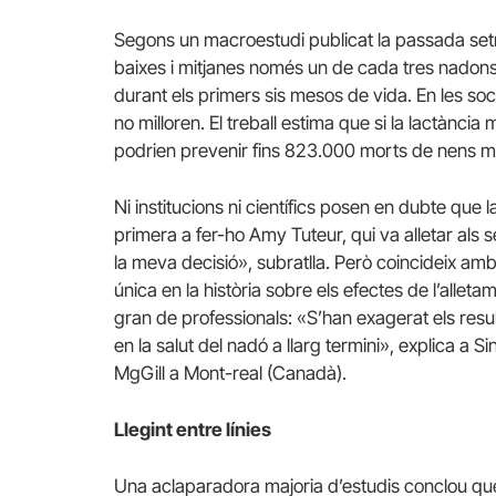
Segons un macroestudi publicat la passada set
baixes i mitjanes només un de cada tres nadons
durant els primers sis mesos de vida. En les so
no milloren. El treball estima que si la lactància
podrien prevenir fins 823.000 morts de nens m
Ni institucions ni científics posen en dubte que l
primera a fer-ho Amy Tuteur, qui va alletar als se
la meva decisió», subratlla. Però coincideix am
única en la història sobre els efectes de l’alle
gran de professionals: «S’han exagerat els result
en la salut del nadó a llarg termini», explica a 
MgGill a Mont-real (Canadà).
Llegint entre línies
Una aclaparadora majoria d’estudis conclou que la