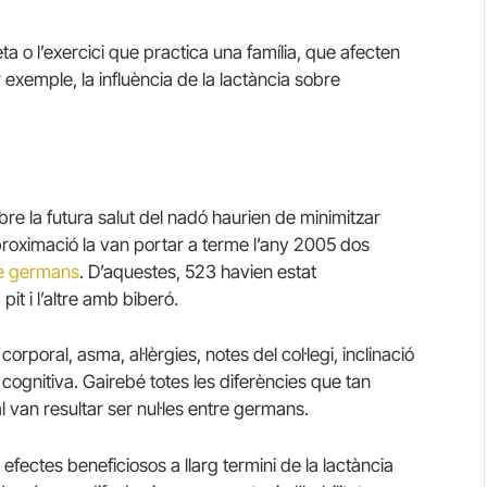
ieta o l’exercici que practica una família, que afecten
r exemple, la influència de la lactància sobre
bre la futura salut del nadó haurien de minimitzar
roximació la van portar a terme l’any 2005 dos
de germans
. D’aquestes, 523 havien estat
t i l’altre amb biberó.
orporal, asma, al·lèrgies, notes del col·legi, inclinació
at cognitiva. Gairebé totes les diferències que tan
 van resultar ser nul·les entre germans.
efectes beneficiosos a llarg termini de la lactància