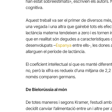
han estat sobreestimats», escrivien els autors. 
cognitiva.
Aquest treball va ser el primer de diversos més
una vegada i una altra que gairebé tots els efect
lactància materna tendeixen a zero i es tornen 
que en realitat són degudes a característiques d
desenvolupats –
Espanya
entre ells-, les dones 
allarguen el període de lactància.
El coeficient intel·lectual sí que es manté difere
no, però la xifra es redueix d’una mitjana de 2,
només comparen germans.
De Bielorússia al món
De totes maneres i segons Kramer, l’estudi amb 
decidit canviar l’alimentació entre un i altre pe