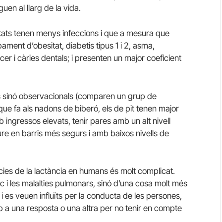
uen al llarg de la vida.
tats tenen menys infeccions i que a mesura que
ent d’obesitat, diabetis tipus 1 i 2, asma,
càncer i càries dentals; i presenten un major coeficient
s sinó observacionals (comparen un grup de
que fa als nadons de biberó, els de pit tenen major
b ingressos elevats, tenir pares amb un alt nivell
iure en barris més segurs i amb baixos nivells de
ies de la lactància en humans és molt complicat.
c i les malalties pulmonars, sinó d’una cosa molt més
i es veuen influïts per la conducta de les persones,
cap a una resposta o una altra per no tenir en compte