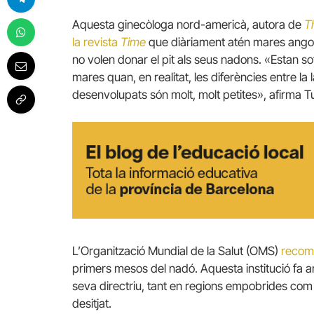
Aquesta ginecòloga nord-americà, autora de
T
la revista
Time
que diàriament atén mares ango
no volen donar el pit als seus nadons. «Estan so
mares quan, en realitat, les diferències entre la
desenvolupats són molt, molt petites», afirma T
L’Organització Mundial de la Salut (OMS)
recom
primers mesos del nadó. Aquesta institució fa a
seva directriu, tant en regions empobrides com
desitjat.