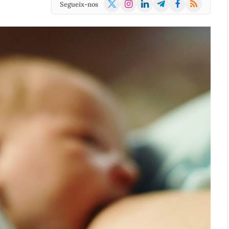
X
Instagram
LinkedIn
Telegram
Facebook
RSS
Segueix-nos
(Twitter)