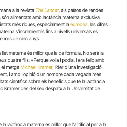
mana a la revista
The Lancet
, als països de rendes
 són alimentats amb lactància materna exclusiva
cietats més riques, especialment la
europea
, les xifres
 materna s’incrementés fins a nivells universals es
enors de cinc anys.
a llet materna és millor que la de fórmula. No serà la
us quatre fills. «Perquè volia i podia, i era feliç amb
b el metge
Michael Kramer
, líder d’una investigació
tament, i amb l’opinió d’un nombre cada vegada més
ats científics sobre els beneficis que té la lactància
Sinc Kramer des del seu despatx a la Universitat de
 lactància materna és millor que l’artificial per a la