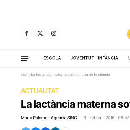
Facebook
X
Instagram
(Twitter)
ESCOLA
JOVENTUT I INFÀNCIA
Inici
»
La lactància materna sota la lupa de la ciència
ACTUALITAT
La lactància materna sot
Marta Palomo - Agencia SINC
8 - febrer - 2016 · 08:57