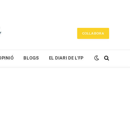
COL·LABORA
OPINIÓ
BLOGS
EL DIARI DE L’FP