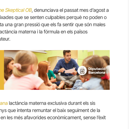
he Skeptical OB
, denunciava el passat mes d’agost a
ixades que se senten culpables perquè no poden o
ta una gran pressió que els fa sentir que són males
 lactància materna i la fórmula en els països
uteur.
ana
lactància materna exclusiva durant els sis
nys que intenta remuntar el baix seguiment de la
 en les més afavorides econòmicament, sense l’èxit