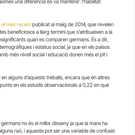
Només una diferència es va mantenir: l’habilitat
,
el més recent
publicat al maig de 2014, que revelen
es beneficiosos a llarg termini que s’atribueixen a la
insignificants quan es comparen germans. És a dir,
emogràfiques i estatus social, ja que en els països
amb més nivell social i educació donen més el pit i
nt en alguns d’aquests treballs, encara que en altres
2 punts en els estudis observacionals a 0,22 en què
germans no és el millor disseny ja que la mare ha
r alguna raó, i aquesta pot ser una variable de confusió