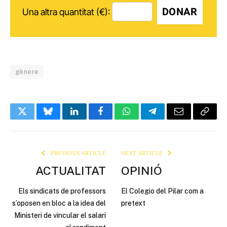
DONAR
Una altra quantitat (€):
gènere
Twitter
Bluesky
LinkedIn
Facebook
WhatsApp
Telegram
Email
Copy
Link
PREVIOUS ARTICLE
NEXT ARTICLE
ACTUALITAT
OPINIÓ
Els sindicats de professors
El Colegio del Pilar com a
s’oposen en bloc a la idea del
pretext
Ministeri de vincular el salari