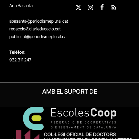
Ana Basanta
X
Instagram
Facebook
RSS
(Twitter)
abasanta@periodismeplural.cat
redaccio@diarieducacio.cat
publicitat@periodismeplural.cat
Telèfon:
932 311 247
AMB EL SUPORT DE