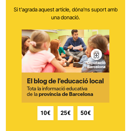
Si t'agrada aquest article, dóna'ns suport amb
una donació.
10€
25€
50€