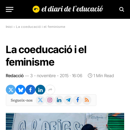
Inici
»
La coeducació i el feminisme
La coeducació i el
feminisme
Redacció
3 - novembre - 2015 · 16:06
1 Min Read
X
Instagram
LinkedIn
Telegram
Facebook
RSS
Segueix-nos
(Twitter)