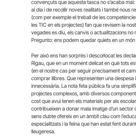
convençuts que aquesta tasca no s’acaba mai: la
al dia i de recollir noves realitats i també nous
(com per exemple el treball de les competènci
les TIC en els projectes) fan que revisem la nos
vegades es diu, els canvis o actualitzacions no
Pregunto: ens podem quedar quiets en un món 
Per això ens han sorprès i descol·locat les dec
Rigau, que en un moment delicat en què tots e
(en el nostre cas per seguir precisament el cam
comprar llibres. Que representen una despesa im
innecessària. La nota feta pública fa una simplifi
projectes complexos, amb diversos components q
cost que avui tenen els materials per als escolar
contribueixen a donar mala imatge d’un sector qu
sens dubte ofereix en un àmbit clau com l’educa
especialitzats i la feina que han estat fent dur
lleugeresa.