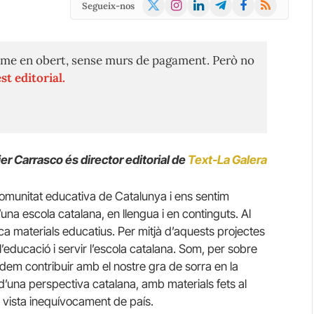
X
Instagram
LinkedIn
Telegram
Facebook
RSS
Segueix-nos
(Twitter)
me en obert, sense murs de pagament. Però no
st editorial.
er Carrasco és director editorial de
Text-La Galera
comunitat educativa de Catalunya i ens sentim
na escola catalana, en llengua i en continguts. Al
ca materials educatius. Per mitjà d’aquests projectes
r l’educació i servir l’escola catalana. Som, per sobre
dem contribuir amb el nostre gra de sorra en la
 d’una perspectiva catalana, amb materials fets al
e vista inequívocament de país.