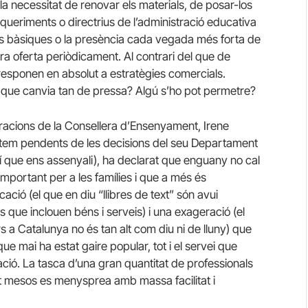
 necessitat de renovar els materials, de posar-los
 requeriments o directrius de l’administració educativa
es bàsiques o la presència cada vegada més forta de
tra oferta periòdicament. Al contrari del que de
 responen en absolut a estratègies comercials.
que canvia tan de pressa? Algú s’ho pot permetre?
laracions de la Consellera d’Ensenyament, Irene
stem pendents de les decisions del seu Departament
í que ens assenyali), ha declarat que enguany no cal
portant per a les famílies i que a més és
cació (el que en diu “llibres de text” són avui
ue inclouen béns i serveis) i una exageració (el
s a Catalunya no és tan alt com diu ni de lluny) que
e mai ha estat gaire popular, tot i el servei que
ció. La tasca d’una gran quantitat de professionals
ant mesos es menysprea amb massa facilitat i