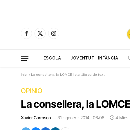
Facebook
X
Instagram
(Twitter)
ESCOLA
JOVENTUT I INFÀNCIA
Inici
»
La consellera, la LOMCE i els llibres de text
OPINIÓ
La consellera, la LOMCE i
Xavier Carrasco
31 - gener - 2014 · 06:06
4 Mins