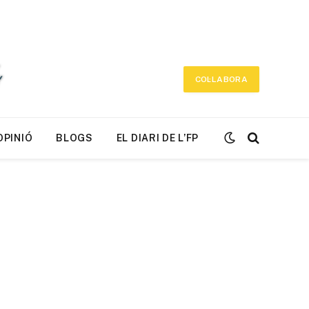
COL·LABORA
OPINIÓ
BLOGS
EL DIARI DE L’FP