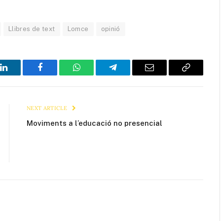
Llibres de text
Lomce
opinió
LinkedIn
Facebook
WhatsApp
Telegram
Email
Copy
Link
NEXT ARTICLE
Moviments a l’educació no presencial