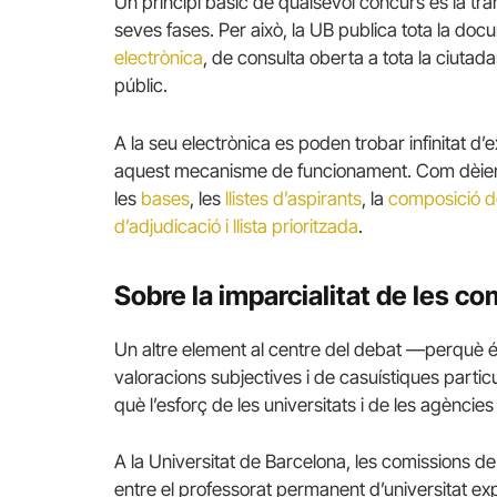
Un principi bàsic de qualsevol concurs és la tran
seves fases. Per això, la UB publica tota la doc
electrònica
, de consulta oberta a tota la ciutada
públic.
A la seu electrònica es poden trobar infinitat 
aquest mecanisme de funcionament. Com dèiem, 
les
bases
, les
llistes d’aspirants
, la
composició d
d’adjudicació i llista prioritzada
.
Sobre la imparcialitat de les c
Un altre element al centre del debat —perquè é
valoracions subjectives i de casuístiques parti
què l’esforç de les universitats i de les agèncie
A la Universitat de Barcelona, les comissions de 
entre el professorat permanent d’universitat exp