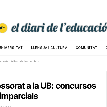
UNIVERSITAT
LLENGUA I CULTURA
COMUNITAT
rents i tribunals imparcials
essorat a la UB: concursos
 imparcials