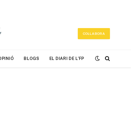
COL·LABORA
OPINIÓ
BLOGS
EL DIARI DE L’FP