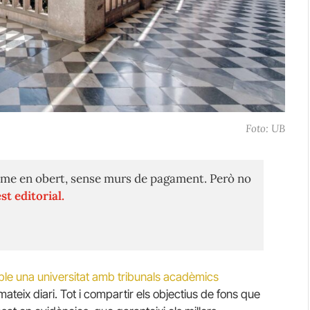
Foto: UB
me en obert, sense murs de pagament. Però no
st editorial.
ble una universitat amb tribunals acadèmics
mateix diari. Tot i compartir els objectius de fons que