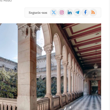
ns Read
X
Instagram
LinkedIn
Telegram
Facebook
RSS
Segueix-nos
(Twitter)