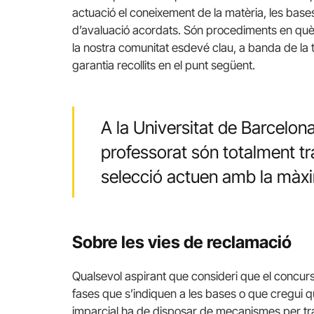
actuació el coneixement de la matèria, les bases 
d’avaluació acordats. Són procediments en què e
la nostra comunitat esdevé clau, a banda de l
garantia recollits en el punt següent.
A la Universitat de Barcelon
professorat són totalment tr
selecció actuen amb la màxi
Sobre les vies de reclamació
Qualsevol aspirant que consideri que el concur
fases que s’indiquen a les bases o que cregui qu
imparcial ha de disposar de mecanismes per tras