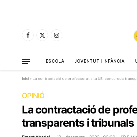
Facebook
X
Instagram
(Twitter)
ESCOLA
JOVENTUT I INFÀNCIA
Inici
»
La contractació de professorat a la UB: concursos transpa
OPINIÓ
La contractació de prof
transparents i tribunals