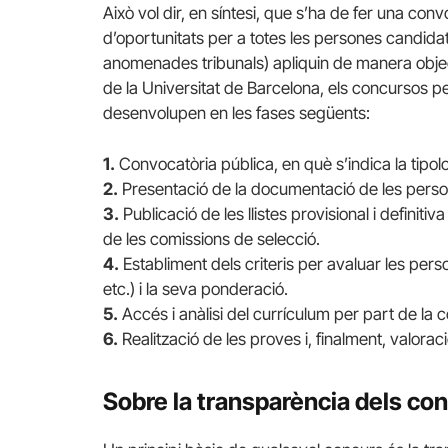
Això vol dir, en síntesi, que s’ha de fer una conv
d’oportunitats per a totes les persones candida
anomenades tribunals) apliquin de manera objecti
de la Universitat de Barcelona, els concursos 
desenvolupen en les fases següents:
1.
Convocatòria pública, en què s’indica la tipologi
2.
Presentació de la documentació de les perso
3.
Publicació de les llistes provisional i definit
de les comissions de selecció.
4.
Establiment dels criteris per avaluar les per
etc.) i la seva ponderació.
5.
Accés i anàlisi del currículum per part de la 
6.
Realització de les proves i, finalment, valora
Sobre la transparència dels co