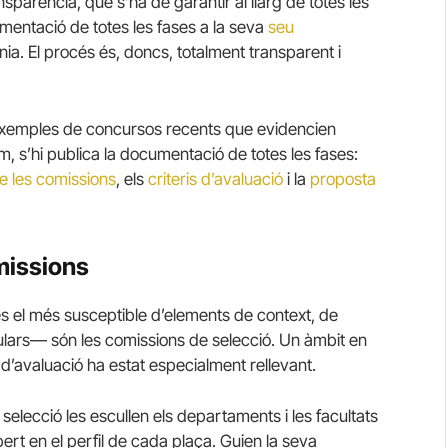
sparència, que s’ha de garantir al llarg de totes les
umentació de totes les fases a la seva
seu
nia. El procés és, doncs, totalment transparent i
d’exemples de concursos recents que evidencien
s’hi publica la documentació de totes les fases:
e les comissions
, els
criteris d’avaluació
i la
proposta
omissions
s el més susceptible d’elements de context, de
culars— són les comissions de selecció. Un àmbit en
s d’avaluació ha estat especialment rellevant.
selecció les escullen els departaments i les facultats
ert en el perfil de cada plaça. Guien la seva