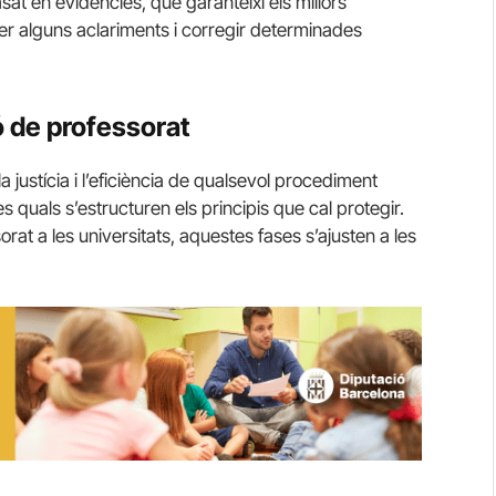
asat en evidències, que garanteixi els millors
er alguns aclariments i corregir determinades
ó de professorat
a justícia i l’eficiència de qualsevol procediment
es quals s’estructuren els principis que cal protegir.
rat a les universitats, aquestes fases s’ajusten a les