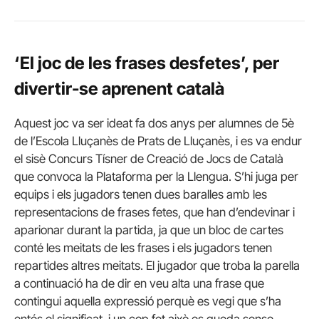
‘El joc de les frases desfetes’, per
divertir-se aprenent català
Aquest joc va ser ideat fa dos anys per alumnes de 5è
de l’Escola Lluçanès de Prats de Lluçanès, i es va endur
el sisè Concurs Tísner de Creació de Jocs de Català
que convoca la Plataforma per la Llengua. S’hi juga per
equips i els jugadors tenen dues baralles amb les
representacions de frases fetes, que han d’endevinar i
aparionar durant la partida, ja que un bloc de cartes
conté les meitats de les frases i els jugadors tenen
repartides altres meitats. El jugador que troba la parella
a continuació ha de dir en veu alta una frase que
contingui aquella expressió perquè es vegi que s’ha
entés el significat, i un cop fet això es queda sense