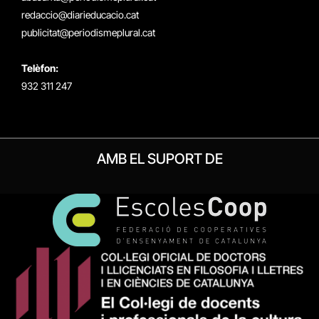
redaccio@diarieducacio.cat
publicitat@periodismeplural.cat
Telèfon:
932 311 247
AMB EL SUPORT DE