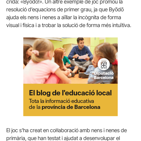
crida: «Byōdō!». Un altre exemple de joc promou la
resolució d’equacions de primer grau, ja que Byōdō
ajuda els nens i nenes a aïllar la incògnita de forma
visual i física i a trobar la solució de forma més intuïtiva.
El joc s’ha creat en col·laboració amb nens i nenes de
primària, que han testat i ajudat a desenvolupar el