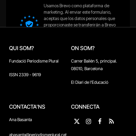
QUI SOM?
ON SOM?
Fundació Periodisme Plural
Carrer Bailén 5, principal.
08010, Barcelona
ISSN 2339 - 9619
El Diari de l'Educació
CONTACTA'NS
CONNECTA
Ana Basanta
X
Instagram
Facebook
RSS
(Twitter)
abasanta@periodismeplural.cat