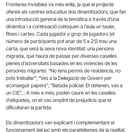
Fronteres Invisibles va més enllà, ja que el projecte
ofereix als centres educatius dos dinamitzadors, que fan
una introducció general de la temàtica a través d’una
dinàmica i a continuació col·loquen a l’aula un tauler,
fitxes i cartes. Cada jugador o grup de jugadors (el
número de participants pot anar de 5 a 25) treu una
carta, que serà la seva nova identitat: una persona
migrada, que haurà de passar per diverses caselles
plenes d’adversitats basades en les vivències de les
persones migrants: “No tens permís de residència, no
pots treballar”; “Ves a la Delegació de Govern per
aconseguir papers”; “Batuda policial. Et detenen, vas a
un CIE”… A més a més, poden caure en les caselles
d’etiquetes, on et vas omplint de prejudicis que et
dificultaran la partida.
Els dinamitzadors van explicant i complementant el
funcionament del joc amb els paral·lelismes de la realitat,