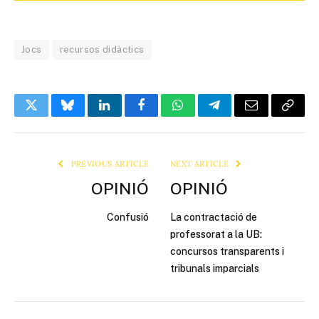
Jocs
recursos didàctics
Twitter
Bluesky
LinkedIn
Facebook
WhatsApp
Telegram
Email
Copy
Link
PREVIOUS ARTICLE
NEXT ARTICLE
OPINIÓ
OPINIÓ
Confusió
La contractació de
professorat a la UB:
concursos transparents i
tribunals imparcials