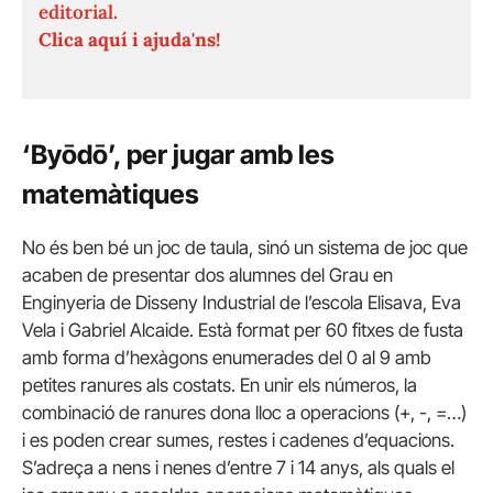
editorial.
Clica aquí i ajuda'ns!
‘Byōdō’, per jugar amb les
matemàtiques
No és ben bé un joc de taula, sinó un sistema de joc que
acaben de presentar dos alumnes del Grau en
Enginyeria de Disseny Industrial de l’escola Elisava, Eva
Vela i Gabriel Alcaide. Està format per 60 fitxes de fusta
amb forma d’hexàgons enumerades del 0 al 9 amb
petites ranures als costats. En unir els números, la
combinació de ranures dona lloc a operacions (+, -, =…)
i es poden crear sumes, restes i cadenes d’equacions.
S’adreça a nens i nenes d’entre 7 i 14 anys, als quals el