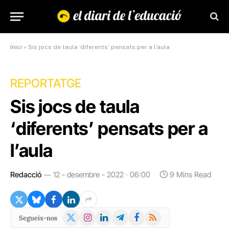
Inici
»
Sis jocs de taula ‘diferents’ pensats per a l’aula
REPORTATGE
Sis jocs de taula
‘diferents’ pensats per a
l’aula
Redacció
12 - desembre - 2022 · 06:00
9 Mins Read
X
Instagram
LinkedIn
Telegram
Facebook
RSS
Segueix-nos
(Twitter)