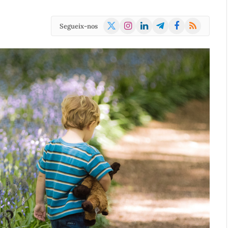
X
Instagram
LinkedIn
Telegram
Facebook
RSS
Segueix-nos
(Twitter)