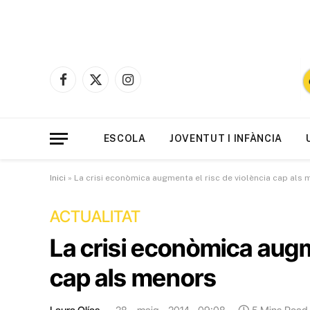
Facebook
X
Instagram
(Twitter)
ESCOLA
JOVENTUT I INFÀNCIA
Inici
»
La crisi econòmica augmenta el risc de violència cap als
ACTUALITAT
La crisi econòmica augm
cap als menors