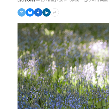
Laura Olías
28 - maig - 2014 · 09:08
5 Mins Read