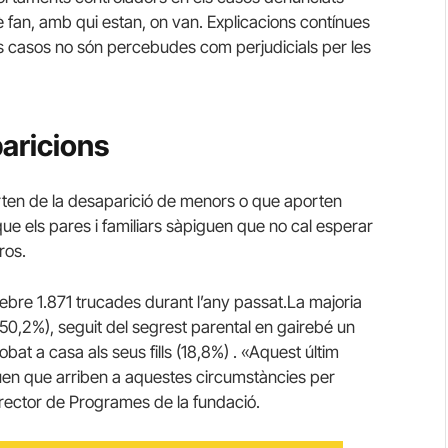
è fan, amb qui estan, on van. Explicacions contínues
ns casos no són percebudes com perjudicials per les
paricions
ten de la desaparició de menors o que aporten
ue els pares i familiars sàpiguen que no cal esperar
ros.
ebre 1.871 trucades durant l’any passat.La majoria
(50,2%), seguit del segrest parental en gairebé un
bat a casa als seus fills (18,8%) . «Aquest últim
uen que arriben a aquestes circumstàncies per
irector de Programes de la fundació.