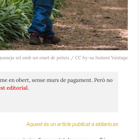
asseja sol amb un osset de peluix / CC by-sa Instant Vantage
me en obert, sense murs de pagament. Però no
st editorial.
Aquest és un article publicat a eldiario.es