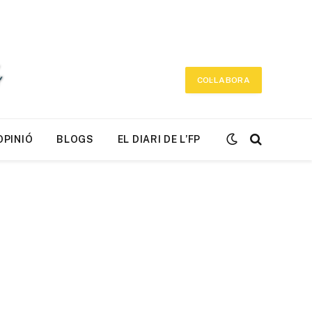
COL·LABORA
OPINIÓ
BLOGS
EL DIARI DE L’FP