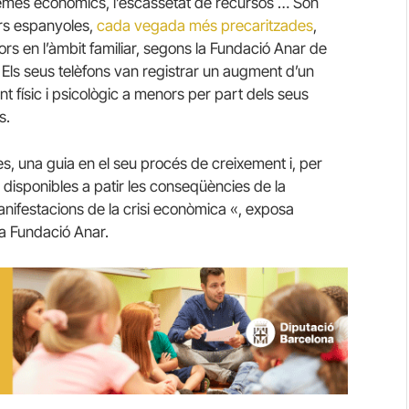
oblemes econòmics, l’escassetat de recursos … Són
rs espanyoles,
cada vegada més precaritzades
,
rs en l’àmbit familiar, segons la Fundació Anar de
. Els seus telèfons van registrar un augment d’un
 físic i psicològic a menors per part dels seus
s.
es, una guia en el seu procés de creixement i, per
s disponibles a patir les conseqüències de la
anifestacions de la crisi econòmica «, exposa
la Fundació Anar.