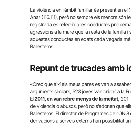
La violència en l’àmbit familiar és present en el
Anar (116.111), però no sempre els menors són les
registrada es refereix a les conductes problemà
agressions a la mare que la resta de la família i
aquestes conductes en edats cada vegada més
Ballesteros.
Repunt de trucades amb i
«Crec que així els meus pares es van a assaben
arguments similars, 523 joves van cridar a la Fu
El
2011, en van rebre menys de la meitat,
201. 
de violència o abusos, però no s’adonen que el
Ballesteros. El director de Programes de l’ONG 
derivacions a serveis externs han possibilitat u