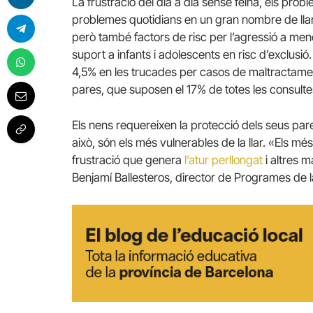
La frustració del dia a dia sense feina, els pr
problemes quotidians en un gran nombre de lla
però també factors de risc per l’agressió a meno
suport a infants i adolescents en risc d’exclusió
4,5% en les trucades per casos de maltractament
pares, que suposen el 17% de totes les consulte
Els nens requereixen la protecció dels seus par
això, són els més vulnerables de la llar. «Els mé
frustració que genera
l’atur perllongat
i altres m
Benjamí Ballesteros, director de Programes de 