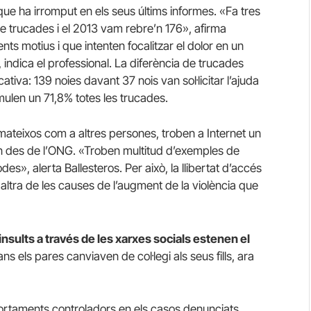
que ha irromput en els seus últims informes. «Fa tres
e trucades i el 2013 vam rebre’n 176», afirma
ts motius i que intenten focalitzar el dolor en un
, indica el professional. La diferència de trucades
tiva: 139 noies davant 37 nois van sol·licitar l’ajuda
umulen un 71,8% totes les trucades.
 mateixos com a altres persones, troben a Internet un
en des de l’ONG. «Troben multitud d’exemples de
, alerta Ballesteros. Per això, la llibertat d’accés
 altra de les causes de l’augment de la violència que
insults a través de les xarxes socials estenen el
s els pares canviaven de col·legi als seus fills, ara
ortaments controladors en els casos denunciats