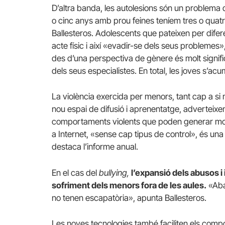
D’altra banda, les autolesions són un problema 
o cinc anys amb prou feines teníem tres o quatr
Ballesteros. Adolescents que pateixen per diferen
acte físic i així «evadir-se dels seus problemes»
des d’una perspectiva de gènere és molt significa
dels seus especialistes. En total, les joves s’ac
La violència exercida per menors, tant cap a si
nou espai de difusió i aprenentatge, adverteix
comportaments violents que poden generar modes»
a Internet, «sense cap tipus de control», és una
destaca l’informe anual.
En el cas del
bullying,
l’expansió dels abusos i 
sofriment dels menors fora de les aules.
«Aban
no tenen escapatòria», apunta Ballesteros.
Les noves tecnologies també faciliten els comp