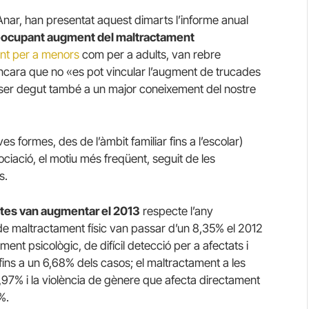
 Anar, han presentat aquest dimarts l’informe anual
eocupant augment del maltractament
tant per a menors
com per a adults, van rebre
cara que no «es pot vincular l’augment de trucades
t ser degut també a un major coneixement del nostre
es formes, des de l’àmbit familiar fins a l’escolar)
ciació, el motiu més freqüent, seguit de les
s.
ntes van augmentar el 2013
respecte l’any
 de maltractament físic van passar d’un 8,35% el 2012
ent psicològic, de difícil detecció per a afectats i
ins a un 6,68% dels casos; el maltractament a les
5,97% i la violència de gènere que afecta directament
%.