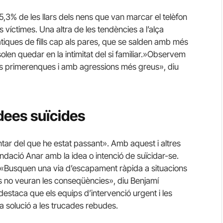
 15,3% de les llars dels nens que van marcar el telèfon
 víctimes. Una altra de les tendències a l’alça
tiques de fills cap als pares, que se salden amb més
 solen quedar en la intimitat del si familiar.»Observem
 primerenques i amb agressions més greus», diu
dees suïcides
tar del que he estat passant». Amb aquest i altres
ndació Anar amb la idea o intenció de suïcidar-se.
«Busquen una via d’escapament ràpida a situacions
ls no veuran les conseqüències», diu Benjamí
destaca que els equips d’intervenció urgent i les
na solució a les trucades rebudes.