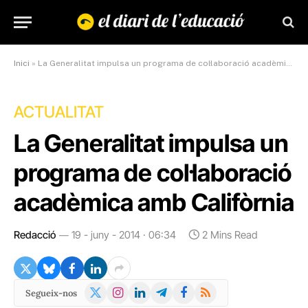
Inici
»
La Generalitat impulsa un programa de col·laboració acadèmica amb Califòrnia
ACTUALITAT
La Generalitat impulsa un
programa de col·laboració
acadèmica amb Califòrnia
Redacció
19 - juny - 2014 · 06:34
2 Mins Read
X
Instagram
LinkedIn
Telegram
Facebook
RSS
Segueix-nos
(Twitter)