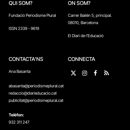
QUI SOM?
ON SOM?
Fundació Periodisme Plural
Carrer Bailén 5, principal.
08010, Barcelona
ISSN 2339 - 9619
El Diari de l'Educació
CONTACTA'NS
CONNECTA
Ana Basanta
X
Instagram
Facebook
RSS
(Twitter)
abasanta@periodismeplural.cat
redaccio@diarieducacio.cat
publicitat@periodismeplural.cat
Telèfon:
932 311 247