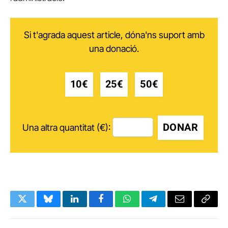
Si t'agrada aquest article, dóna'ns suport amb
una donació.
10€
25€
50€
DONAR
Una altra quantitat (€):
Twitter
Bluesky
LinkedIn
Facebook
WhatsApp
Telegram
Email
Copy
Link