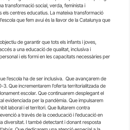
una transformació social, verda, feminista i
s els centres educatius. La mateixa transformació
’escola que fem avui és la llavor de la Catalunya que
ectiu de garantir que tots els infants i joves,
 accés a una educació de qualitat, inclusiva i
ersonal i els formi en les capacitats necessàries per
que l’escola ha de ser inclusiva. Que avançarem de
0-3. Que incrementarem l’oferta territorialitzada de
andonament escolar. Que continuarem desplegant el
gital evidenciada per la pandèmia. Que impulsarem
 laboral i el territori. Que lluitarem contra
revenció a través de la coeducació i l’educació en
la diversitat. I també detectant i donant resposta
 d’abús. Que dedicarem una atenció especial a la