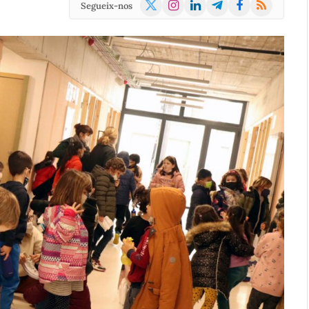
X
Instagram
LinkedIn
Telegram
Facebook
RSS
Segueix-nos
(Twitter)