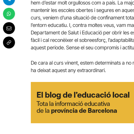
hem d’estar molt orgullosos com a país. La majo
mantenir les escoles obertes i segures en aquest 
curs, veníem d’una situació de confinament total q
l’entorn educatiu. I, contra moltes veus, vam mal
Departament de Salut i Educació per obrir les es
fàcil i cal reconèixer el sobreesforç, l’adaptabilit
aquest període. Sense el seu compromís i actitu
De cara al curs vinent, estem determinats a no 
ha deixat aquest any extraordinari.