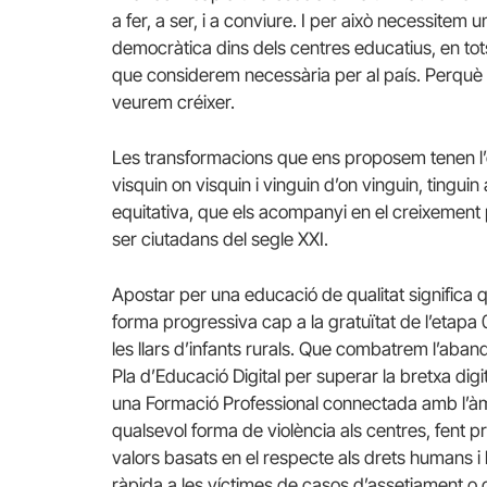
a fer, a ser, i a conviure. I per això necessitem 
democràtica dins dels centres educatius, en tot
que considerem necessària per al país. Perquè l
veurem créixer.
Les transformacions que ens proposem tenen l’obj
visquin on visquin i vinguin d’on vinguin, tinguin
equitativa, que els acompanyi en el creixement p
ser ciutadans del segle XXI.
Apostar per una educació de qualitat significa 
forma progressiva cap a la gratuïtat de l’etapa 
les llars d’infants rurals. Que combatrem l’ab
Pla d’Educació Digital per superar la bretxa di
una Formació Professional connectada amb l’àmbit
qualsevol forma de violència als centres, fent p
valors basats en el respecte als drets humans i 
ràpida a les víctimes de casos d’assetjament o