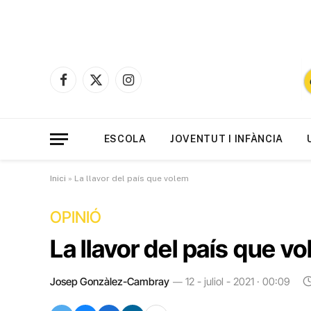
Facebook
X
Instagram
(Twitter)
ESCOLA
JOVENTUT I INFÀNCIA
Inici
»
La llavor del país que volem
OPINIÓ
La llavor del país que v
Josep Gonzàlez-Cambray
12 - juliol - 2021 · 00:09