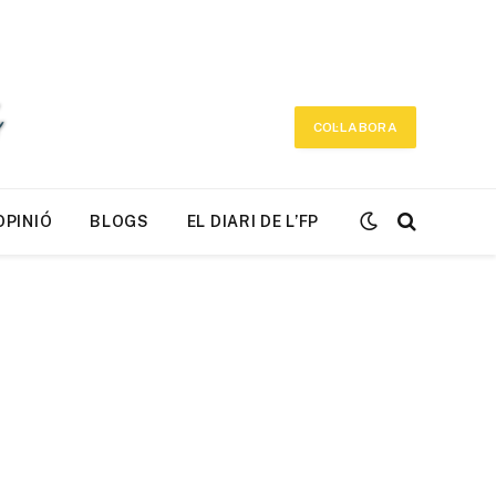
COL·LABORA
OPINIÓ
BLOGS
EL DIARI DE L’FP