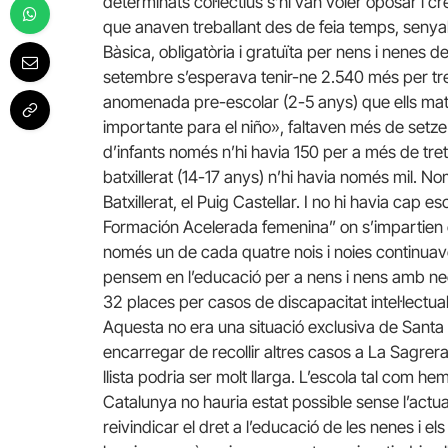
determinats col·lectius s’hi van voler oposar i cr
que anaven treballant des de feia temps, senyal
Bàsica, obligatòria i gratuïta per nens i nenes 
setembre s’esperava tenir-ne 2.540 més per tre
anomenada pre-escolar (2-5 anys) que ells mat
importante para el niño», faltaven més de setze 
d’infants només n’hi havia 150 per a més de tre
batxillerat (14-17 anys) n’hi havia només mil. Nom
Batxillerat, el Puig Castellar. I no hi havia cap
Formación Acelerada femenina” on s’impartien 
només un de cada quatre nois i noies continuav
pensem en l’educació per a nens i nens amb ne
32 places per casos de discapacitat intel·lectual
Aquesta no era una situació exclusiva de Sant
encarregar de recollir altres casos a La Sagrer
llista podria ser molt llarga. L’escola tal com he
Catalunya no hauria estat possible sense l’actu
reivindicar el dret a l’educació de les nenes i els 