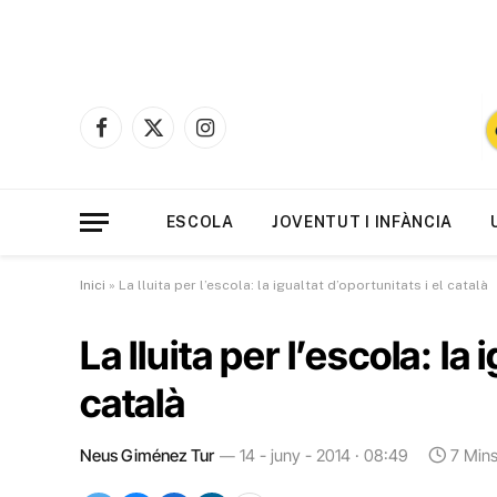
Facebook
X
Instagram
(Twitter)
ESCOLA
JOVENTUT I INFÀNCIA
Inici
»
La lluita per l’escola: la igualtat d’oportunitats i el català
La lluita per l’escola: la 
català
Neus Giménez Tur
14 - juny - 2014 · 08:49
7 Min