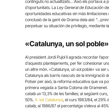
continguts no actualitzats… Això els portava a pl
d’oportunitats. La
Ley General de Educación
dei
oportunidades educativas sin más limitaciones 
conclusió de la gent de Grama deia així: “…preva
perpetuar su situación de privilegio, mediante la 
«Catalunya, un sol poble»
Al president Jordi Pujol li agrada recordar l’apor
d’aquests plantejaments, per fer cohesionar una 
un altre món. «Catalunya, un sol poble» va ser u
Catalunya als barris nascuts de la immigració del
Potser per això, la reforma educativa que va por
primera vegada a Santa Coloma de Gramenet.
català un 13,3% de les famílies; al següent curs,
50%.
A tot Catalunya
, el curs 1983/84, el 29% 
català; al 1986/87 el percentatge s’eleva al 45