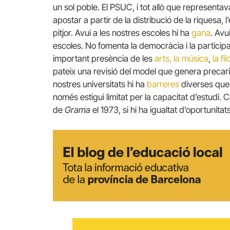
un sol poble. El PSUC, i tot allò que representav
apostar a partir de la distribució de la riquesa, l
pitjor. Avui a les nostres escoles hi ha
gana
. Av
escoles. No fomenta la democràcia i la participa
important presència de les
arts, la música
,
la fi
pateix una revisió del model que genera precariet
nostres universitats hi ha
barreres
diverses que 
només estigui limitat per la capacitat d’estudi.
de
Grama
el 1973, si hi ha igualtat d’oportunitats