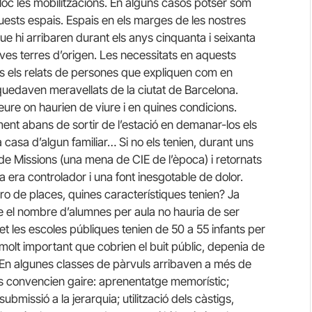
lloc les mobilitzacions. En alguns casos potser som
sts espais. Espais en els marges de les nostres
e hi arribaren durant els anys cinquanta i seixanta
eves terres d’origen. Les necessitats en aquests
lts els relats de persones que expliquen com en
 quedaven meravellats de la ciutat de Barcelona.
ure on haurien de viure i en quines condicions.
ent abans de sortir de l’estació en demanar-los els
 casa d’algun familiar… Si no els tenien, durant uns
ó de Missions (una mena de CIE de l’època) i retornats
ta era controlador i una font inesgotable de dolor.
de places, quines característiques tenien? Ja
 el nombre d’alumnes per aula no hauria de ser
 les escoles públiques tenien de 50 a 55 infants per
molt important que cobrien el buit públic, depenia de
 En algunes classes de pàrvuls arribaven a més de
ls convencien gaire: aprenentatge memorístic;
ubmissió a la jerarquia; utilització dels càstigs,