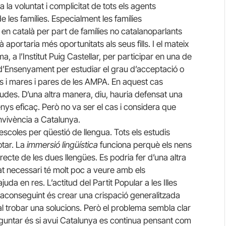
la voluntat i complicitat de tots els agents
e les famílies. Especialment les famílies
 en català per part de famílies no catalanoparlants
portaria més oportunitats als seus fills. I el mateix
, a l’Institut Puig Castellar, per participar en una de
d’Ensenyament per estudiar el grau d’acceptació o
s i mares i pares de les AMPA. En aquest cas
ebudes. D’una altra manera, diu, hauria defensat una
s eficaç. Però no va ser el cas i considera que
vivència a Catalunya.
escoles per qüestió de llengua. Tots els estudis
otar. La
immersió lingüística
funciona perquè els nens
recte de les dues llengües. Es podria fer d’una altra
t necessari té molt poc a veure amb els
a en res. L’actitud del Partit Popular a les Illes
à aconseguint és crear una crispació generalitzada
al trobar una solucions. Però el problema sembla clar
eguntar és si avui Catalunya es continua pensant com