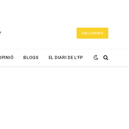
COL·LABORA
OPINIÓ
BLOGS
EL DIARI DE L’FP