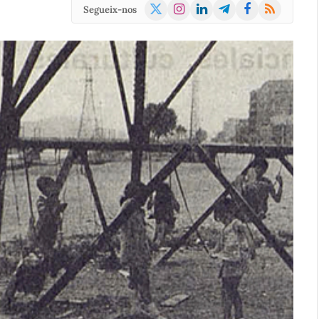
X
Instagram
LinkedIn
Telegram
Facebook
RSS
Segueix-nos
(Twitter)