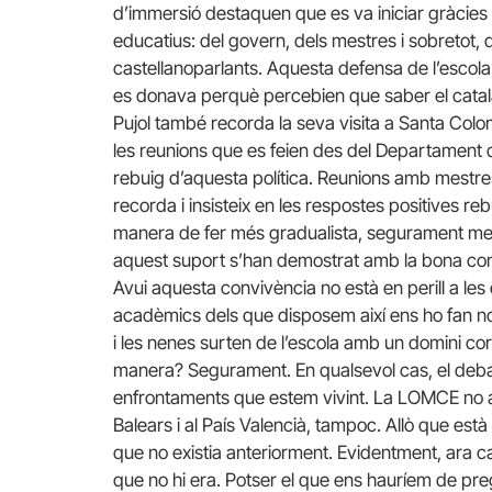
d’immersió destaquen que es va iniciar gràcies a 
educatius: del govern, dels mestres i sobretot, d
castellanoparlants. Aquesta defensa de l’escola
es donava perquè percebien que saber el català a
Pujol també recorda la seva visita a Santa Coloma
les reunions que es feien des del Departament 
rebuig d’aquesta política. Reunions amb mestre
recorda i insisteix en les respostes positives r
manera de fer més gradualista, segurament meny
aquest suport s’han demostrat amb la bona con
Avui aquesta convivència no està en perill a les 
acadèmics dels que disposem així ens ho fan n
i les nenes surten de l’escola amb un domini cor
manera? Segurament. En qualsevol cas, el deba
enfrontaments que estem vivint. La LOMCE no ajud
Balears i al País Valencià, tampoc. Allò que est
que no existia anteriorment. Evidentment, ara c
que no hi era. Potser el que ens hauríem de pr