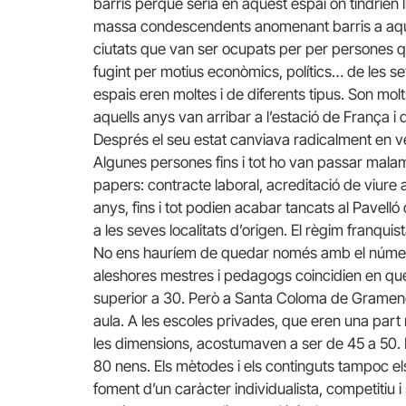
barris perquè seria en aquest espai on tindrien 
massa condescendents anomenant barris a aque
ciutats que van ser ocupats per per persones qu
fugint per motius econòmics, polítics… de les s
espais eren moltes i de diferents tipus. Son mo
aquells anys van arribar a l’estació de França i
Després el seu estat canviava radicalment en ve
Algunes persones fins i tot ho van passar malam
papers: contracte laboral, acreditació de viure a
anys, fins i tot podien acabar tancats al Pavell
a les seves localitats d’origen. El règim franquis
No ens hauríem de quedar només amb el número 
aleshores mestres i pedagogs coincidien en que
superior a 30. Però a Santa Coloma de Gramenet
aula. A les escoles privades, que eren una part 
les dimensions, acostumaven a ser de 45 a 50.
80 nens. Els mètodes i els continguts tampoc e
foment d’un caràcter individualista, competitiu i s