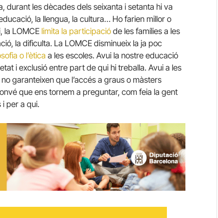
a, durant les dècades dels seixanta i setanta hi va
’educació, la llengua, la cultura… Ho farien millor o
ui, la LOMCE
limita la participació
de les famílies a les
ció, la dificulta. La LOMCE disminueix la ja poc
losofia o l’ètica
a les escoles. Avui la nostre educació
at i exclusió entre part de qui hi treballa. Avui a les
no garanteixen que l’accés a graus o màsters
 Convé que ens tornem a preguntar, com feia la gent
 i per a qui.