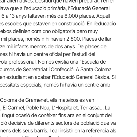
ear alternatives. L’estudi que havien preparat, i en el
ava que a l’educació primària, l’Educació General
de 6 a 13 anys faltaven més de 8.000 places. Aquell
s escoles que estaven en construcció. En l’educació
eixos definien com «no obligatoria pero muy
mil places, només n’hi havien 2.800. Places de llar
tze mil infants menors de dos anys. De places de
és hi havia un centre oficial per l’estudi del
 escola professional. Només existia una “Escuela de
cursos de Secretariat i Confecció. A Santa Coloma
en estudiant en acabar l’Educació General Bàsica. Si
cessitats especials, només hi havia un centre amb
.
a Coloma de Gramenet, ells mateixos es van
a, El Carmel, Poble Nou, L’Hospitalet, Terrassa… La
m tingut ocasió de conèixer fins ara en el conjunt del
ació decisiva de diferents sectors de població que va
nens dels seus barris. I cal insistir en la referència als