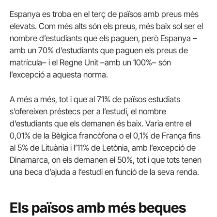
Espanya es troba en el terç de països amb preus més
elevats. Com més alts són els preus, més baix sol ser el
nombre d’estudiants que els paguen, però Espanya –
amb un 70% d’estudiants que paguen els preus de
matrícula– i el Regne Unit –amb un 100%– són
l’excepció a aquesta norma.
A més a més, tot i que al 71% de països estudiats
s’ofereixen préstecs per a l’estudi, el nombre
d’estudiants que els demanen és baix. Varia entre el
0,01% de la Bèlgica francòfona o el 0,1% de França fins
al 5% de Lituània i l’11% de Letònia, amb l’excepció de
Dinamarca, on els demanen el 50%, tot i que tots tenen
una beca d’ajuda a l’estudi en funció de la seva renda.
Els països amb més beques