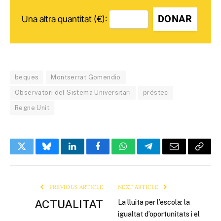
DONAR
Una altra quantitat (€):
beques
Montserrat Gomendio
Observatori del Sistema Universitari
préstec
Regne Unit
Twitter
Bluesky
LinkedIn
Facebook
WhatsApp
Telegram
Email
Copy
Link
PREVIOUS ARTICLE
NEXT ARTICLE
ACTUALITAT
La lluita per l’escola: la
igualtat d’oportunitats i el