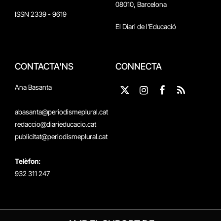
08010, Barcelona
ISSN 2339 - 9619
El Diari de l'Educació
CONTACTA'NS
CONNECTA
Ana Basanta
X
Instagram
Facebook
RSS
(Twitter)
abasanta@periodismeplural.cat
redaccio@diarieducacio.cat
publicitat@periodismeplural.cat
Telèfon:
932 311 247