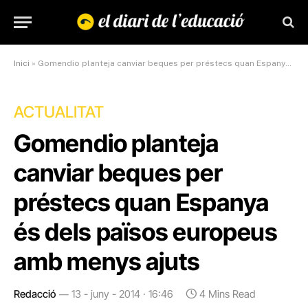
Inici
»
Gomendio planteja canviar beques per préstecs quan Espanya és dels països europeus amb menys ajuts
ACTUALITAT
Gomendio planteja
canviar beques per
préstecs quan Espanya
és dels països europeus
amb menys ajuts
Redacció
13 - juny - 2014 · 16:46
4 Mins Read