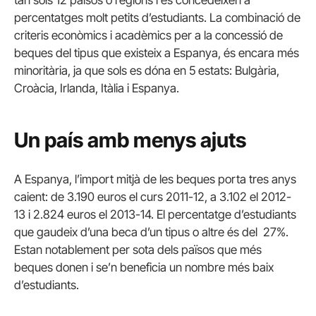
tan sols 12 països o regions i es concedeixen a
percentatges molt petits d’estudiants. La combinació de
criteris econòmics i acadèmics per a la concessió de
beques del tipus que existeix a Espanya, és encara més
minoritària, ja que sols es dóna en 5 estats: Bulgària,
Croàcia, Irlanda, Itàlia i Espanya.
Un país amb menys ajuts
A Espanya, l’import mitjà de les beques porta tres anys
caient: de 3.190 euros el curs 2011-12, a 3.102 el 2012-
13 i 2.824 euros el 2013-14. El percentatge d’estudiants
que gaudeix d’una beca d’un tipus o altre és del 27%.
Estan notablement per sota dels països que més
beques donen i se’n beneficia un nombre més baix
d’estudiants.