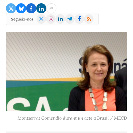
X
Instagram
LinkedIn
Telegram
Facebook
RSS
Segueix-nos
(Twitter)
Montserrat Gomendio durant un acte a Brasil / MECD