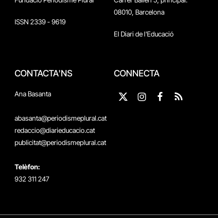
08010, Barcelona
ISSN 2339 - 9619
El Diari de l'Educació
CONTACTA'NS
CONNECTA
Ana Basanta
X
Instagram
Facebook
RSS
(Twitter)
abasanta@periodismeplural.cat
redaccio@diarieducacio.cat
publicitat@periodismeplural.cat
Telèfon:
932 311 247