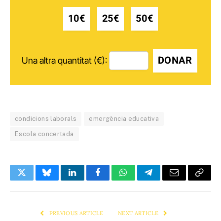
10€
25€
50€
DONAR
Una altra quantitat (€):
condicions laborals
emergència educativa
Escola concertada
Twitter
Bluesky
LinkedIn
Facebook
WhatsApp
Telegram
Email
Copy
Link
PREVIOUS ARTICLE
NEXT ARTICLE