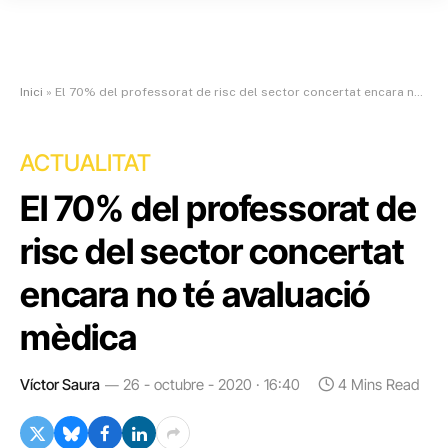
Inici
»
El 70% del professorat de risc del sector concertat encara no té avaluació mèdica
ACTUALITAT
El 70% del professorat de
risc del sector concertat
encara no té avaluació
mèdica
Víctor Saura
26 - octubre - 2020 · 16:40
4 Mins Read