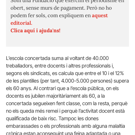
Som una Fundació que exercim el periodisme en
obert, sense murs de pagament. Però no ho
podem fer sols, com expliquem en
aquest
editorial.
Clica aquí i ajuda'ns!
L’escola concertada suma al voltant de 40.000
treballadors, entre docents i altres professionals i,
segons els sindicats, es calcula que entre el 10 i el 12%
de les plantilles (per tant, 4.000-5.000 persones) supera
els 60 anys. Al contrari que a l’escola pública, on els
docents es jubilen majoritàriament als 60, a la
concertada segueixen fent classe, com la resta, perquè
no els queda més remei i perquè l’activitat docent està
qualificada de baix risc. Tampoc les dones
embarassades o els professionals amb alguna malaltia
crònica estan aconseguint una feina adaptada o una