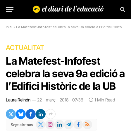
Inici
»
La Matefest-Infofest celebra la seva 9a edició a l’Edifici Històric de la UB
ACTUALITAT
La Matefest-Infofest
celebra la seva 9a edició a
l’Edifici Històric de la UB
Laura Reinón
22 - març - 2018 · 07:36
1 Min Read
X
Instagram
LinkedIn
Telegram
Facebook
RSS
Segueix-nos
(Twitter)