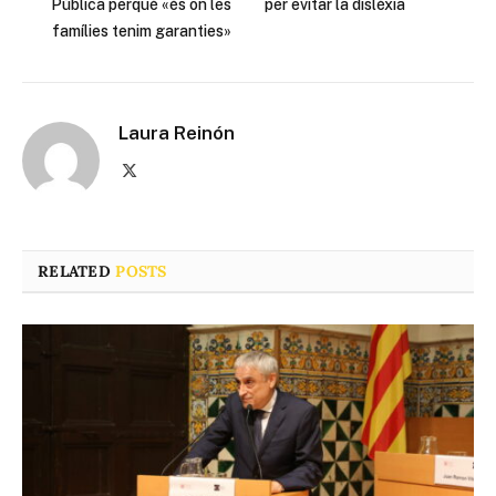
Pública perquè «és on les
per evitar la dislèxia
famílies tenim garanties»
Laura Reinón
X
(Twitter)
RELATED
POSTS