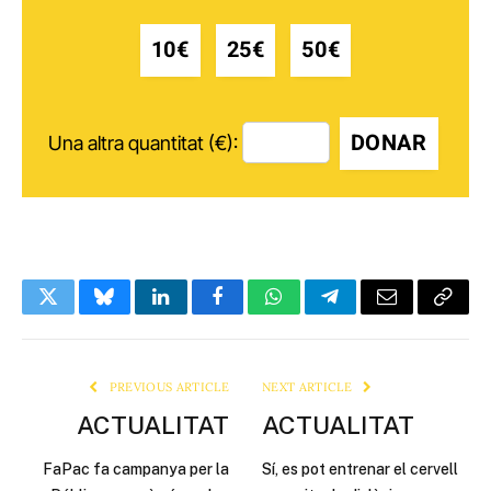
10€
25€
50€
DONAR
Una altra quantitat (€):
Twitter
Bluesky
LinkedIn
Facebook
WhatsApp
Telegram
Email
Copy
Link
PREVIOUS ARTICLE
NEXT ARTICLE
ACTUALITAT
ACTUALITAT
FaPac fa campanya per la
Sí, es pot entrenar el cervell