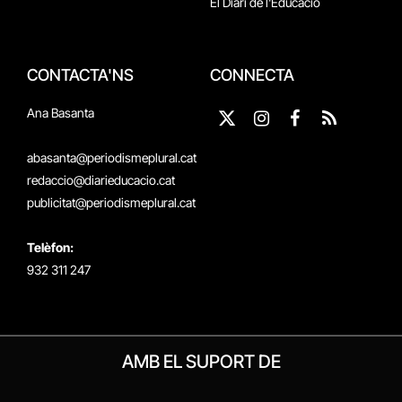
El Diari de l'Educació
CONTACTA'NS
CONNECTA
Ana Basanta
X
Instagram
Facebook
RSS
(Twitter)
abasanta@periodismeplural.cat
redaccio@diarieducacio.cat
publicitat@periodismeplural.cat
Telèfon:
932 311 247
AMB EL SUPORT DE