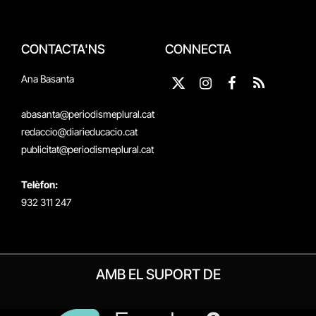
CONTACTA'NS
CONNECTA
Ana Basanta
X
Instagram
Facebook
RSS
(Twitter)
abasanta@periodismeplural.cat
redaccio@diarieducacio.cat
publicitat@periodismeplural.cat
Telèfon:
932 311 247
AMB EL SUPORT DE