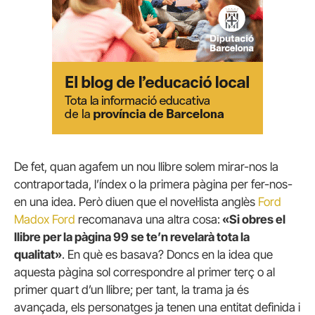
De fet, quan agafem un nou llibre solem mirar-nos la
contraportada, l’índex o la primera pàgina per fer-nos-
en una idea. Però diuen que el novel·lista anglès
Ford
Madox Ford
recomanava una altra cosa:
«Si obres el
llibre per la pàgina 99 se te’n revelarà tota la
qualitat»
. En què es basava? Doncs en la idea que
aquesta pàgina sol correspondre al primer terç o al
primer quart d’un llibre; per tant, la trama ja és
avançada, els personatges ja tenen una entitat definida i