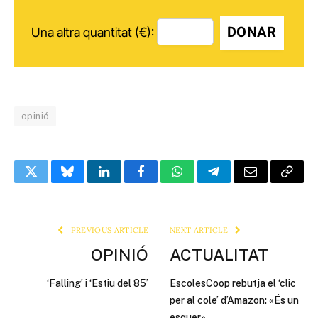
DONAR
Una altra quantitat (€):
opinió
Twitter
Bluesky
LinkedIn
Facebook
WhatsApp
Telegram
Email
Copy
Link
PREVIOUS ARTICLE
NEXT ARTICLE
OPINIÓ
ACTUALITAT
‘Falling’ i ‘Estiu del 85’
EscolesCoop rebutja el ‘clic
per al cole’ d’Amazon: «És un
esquer»