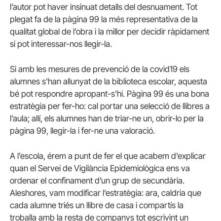
l’autor pot haver insinuat detalls del desnuament. Tot
plegat fa de la pàgina 99 la més representativa de la
qualitat global de l’obra i la millor per decidir ràpidament
si pot interessar-nos llegir-la.
Si amb les mesures de prevenció de la covid19 els
alumnes s’han allunyat de la biblioteca escolar, aquesta
bé pot respondre apropant-s’hi. Pàgina 99 és una bona
estratègia per fer-ho: cal portar una selecció de llibres a
l’aula; allí, els alumnes han de triar-ne un, obrir-lo per la
pàgina 99, llegir-la i fer-ne una valoració.
A l’escola, érem a punt de fer el que acabem d’explicar
quan el Servei de Vigilància Epidemiològica ens va
ordenar el confinament d’un grup de secundària.
Aleshores, vam modificar l’estratègia: ara, caldria que
cada alumne triés un llibre de casa i compartís la
troballa amb la resta de companys tot escrivint un