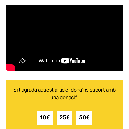
Si t'agrada aquest article, dóna'ns suport amb
una donació.
10€
25€
50€