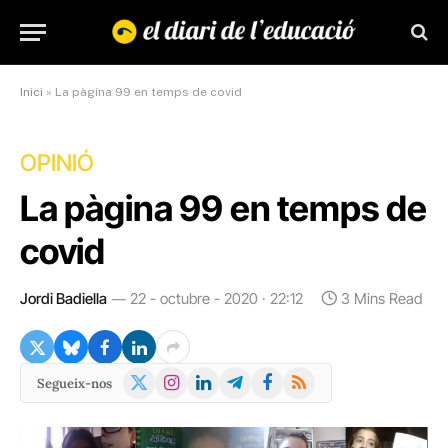
Inici
»
La pàgina 99 en temps de covid
OPINIÓ
La pàgina 99 en temps de
covid
Jordi Badiella
22 - octubre - 2020 · 22:12
3 Mins Read
X
Instagram
LinkedIn
Telegram
Facebook
RSS
Segueix-nos
(Twitter)