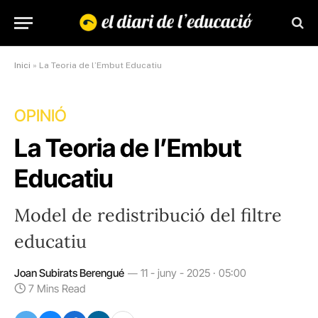
Inici
»
La Teoria de l’Embut Educatiu
OPINIÓ
La Teoria de l’Embut
Educatiu
Model de redistribució del filtre
educatiu
Joan Subirats Berengué
11 - juny - 2025 · 05:00
7 Mins Read