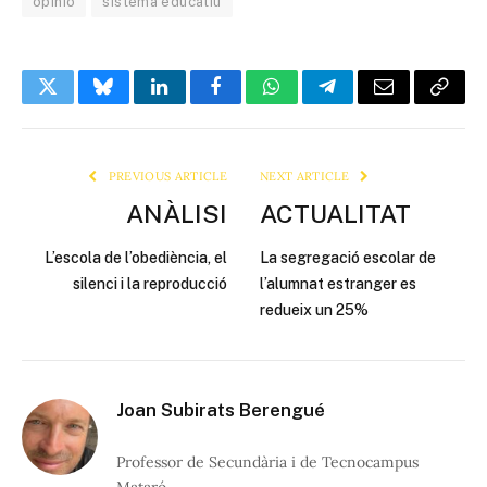
opinió
sistema educatiu
Twitter
Bluesky
LinkedIn
Facebook
WhatsApp
Telegram
Email
Copy
Link
PREVIOUS ARTICLE
NEXT ARTICLE
ANÀLISI
ACTUALITAT
L’escola de l’obediència, el
La segregació escolar de
silenci i la reproducció
l’alumnat estranger es
redueix un 25%
Joan Subirats Berengué
Professor de Secundària i de Tecnocampus
Mataró