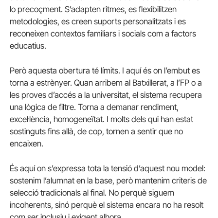
lo precoçment. S’adapten ritmes, es flexibilitzen
metodologies, es creen suports personalitzats i es
reconeixen contextos familiars i socials com a factors
educatius.
Però aquesta obertura té límits. I aquí és on l’embut es
torna a estrènyer. Quan arribem al Batxillerat, a l’FP o a
les proves d’accés a la universitat, el sistema recupera
una lògica de filtre. Torna a demanar rendiment,
excel·lència, homogeneïtat. I molts dels qui han estat
sostinguts fins allà, de cop, tornen a sentir que no
encaixen.
És aquí on s’expressa tota la tensió d’aquest nou model:
sostenim l’alumnat en la base, però mantenim criteris de
selecció tradicionals al final. No perquè siguem
incoherents, sinó perquè el sistema encara no ha resolt
com ser inclusiu i exigent alhora.