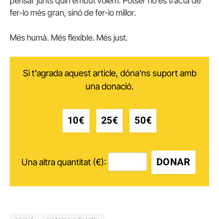
pensar junts quin embut volem. Potser no es tracta de
fer-lo més gran, sinó de fer-lo millor.
Més humà. Més flexible. Més just.
Si t'agrada aquest article, dóna'ns suport amb
una donació.
10€
25€
50€
DONAR
Una altra quantitat (€):