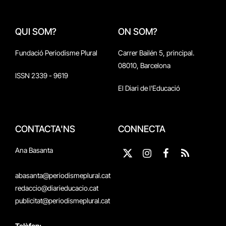
QUI SOM?
ON SOM?
Fundació Periodisme Plural
Carrer Bailén 5, principal.
08010, Barcelona
ISSN 2339 - 9619
El Diari de l'Educació
CONTACTA'NS
CONNECTA
Ana Basanta
X
Instagram
Facebook
RSS
(Twitter)
abasanta@periodismeplural.cat
redaccio@diarieducacio.cat
publicitat@periodismeplural.cat
Telèfon: