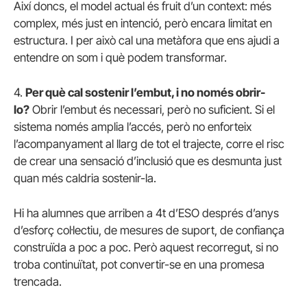
Així doncs, el model actual és fruit d’un context: més
complex, més just en intenció, però encara limitat en
estructura. I per això cal una metàfora que ens ajudi a
entendre on som i què podem transformar.
4.
Per què cal sostenir l’embut, i no només obrir-
lo?
Obrir l’embut és necessari, però no suficient. Si el
sistema només amplia l’accés, però no enforteix
l’acompanyament al llarg de tot el trajecte, corre el risc
de crear una sensació d’inclusió que es desmunta just
quan més caldria sostenir-la.
Hi ha alumnes que arriben a 4t d’ESO després d’anys
d’esforç col·lectiu, de mesures de suport, de confiança
construïda a poc a poc. Però aquest recorregut, si no
troba continuïtat, pot convertir-se en una promesa
trencada.