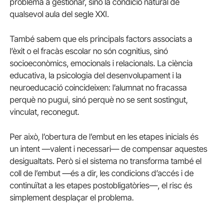
problema a gestionar, sinó la condició natural de
qualsevol aula del segle XXI.
També sabem que els principals factors associats a
l’èxit o el fracàs escolar no són cognitius, sinó
socioeconòmics, emocionals i relacionals. La ciència
educativa, la psicologia del desenvolupament i la
neuroeducació coincideixen: l’alumnat no fracassa
perquè no pugui, sinó perquè no se sent sostingut,
vinculat, reconegut.
Per això, l’obertura de l’embut en les etapes inicials és
un intent —valent i necessari— de compensar aquestes
desigualtats. Però si el sistema no transforma també el
coll de l’embut —és a dir, les condicions d’accés i de
continuïtat a les etapes postobligatòries—, el risc és
simplement desplaçar el problema.