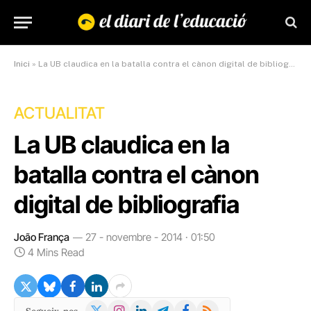
Inici
»
La UB claudica en la batalla contra el cànon digital de bibliografia
ACTUALITAT
La UB claudica en la
batalla contra el cànon
digital de bibliografia
João França
27 - novembre - 2014 · 01:50
4 Mins Read
X
Instagram
LinkedIn
Telegram
Facebook
RSS