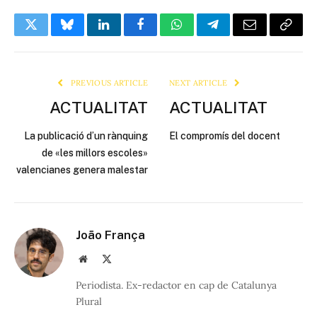
Twitter
Bluesky
LinkedIn
Facebook
WhatsApp
Telegram
Email
Copy
Link
PREVIOUS ARTICLE
NEXT ARTICLE
ACTUALITAT
ACTUALITAT
La publicació d’un rànquing
El compromís del docent
de «les millors escoles»
valencianes genera malestar
João França
Website
X
(Twitter)
Periodista. Ex-redactor en cap de Catalunya
Plural