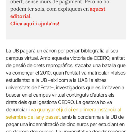
obert, sense murs de pagament. Però no ho
podem fer sols, com expliquem en
aquest
editorial.
Clica aquí i ajuda'ns!
La UB pagarà un cànon per penjar bibliografia al seu
campus virtual. Amb aquesta victòria de CEDRO, entitat
de gestió de drets reprogràfics, s’acaba una batalla que
va començar el 2010, quan l’entitat va matricular «falsos
estudiants» a la UB –així com a la UAB i a altres
universitats de l’Estat–, investigadors que es limitaven a
buscar en el campus virtual continguts d’autors els
drets dels qual gestiona CEDRO. La gestora ho va
denunciar i
va guanyar el judici en primera instància al
setembre de l’any passat,
amb la condemna a la UB de
pagar una indemnització de cinc euros per estudiant en
els darrers dos cursos. La universitat va decidir recórrer