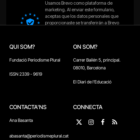
QUI SOM?
ON SOM?
Fundació Periodisme Plural
Carrer Bailén 5, principal.
08010, Barcelona
ISSN 2339 - 9619
El Diari de l'Educació
CONTACTA'NS
CONNECTA
Ana Basanta
X
Instagram
Facebook
RSS
(Twitter)
abasanta@periodismeplural.cat