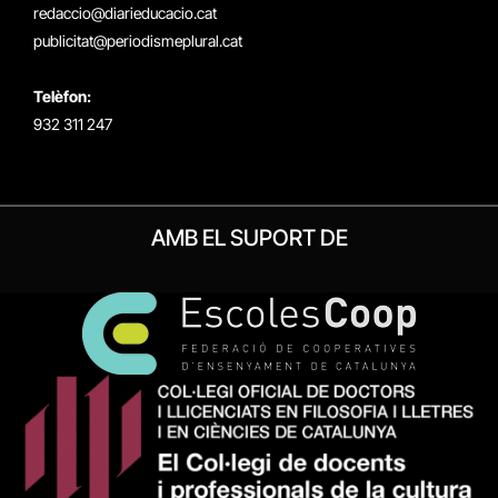
redaccio@diarieducacio.cat
publicitat@periodismeplural.cat
Telèfon:
932 311 247
AMB EL SUPORT DE