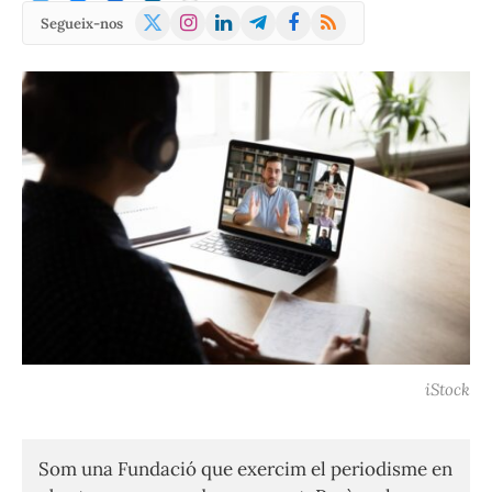
X
Instagram
LinkedIn
Telegram
Facebook
RSS
Segueix-nos
(Twitter)
iStock
Som una Fundació que exercim el periodisme en