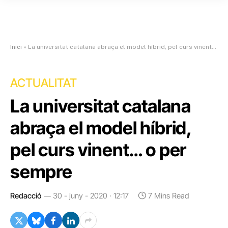
Inici
»
La universitat catalana abraça el model híbrid, pel curs vinent… o per sempre
ACTUALITAT
La universitat catalana
abraça el model híbrid,
pel curs vinent… o per
sempre
Redacció
30 - juny - 2020 · 12:17
7 Mins Read