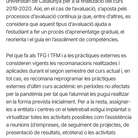
universitari de Catalunya per a la finalització del curs
2019-2020. Així, en el cas de l’avaluació, s’aposta pels
processos d’avaluació contínua ja que, entre d’altres, es
considera que aquest tipus d’avaluació ajuda a
l’estudiant a fer un procés d’aprenentatge gradual, el
reorienta i el guia en l’assoliment de competències.
Pel que fa als TFG I TFM i a les pràctiques externes es
consideren vigents les recomanacions realitzades i
aplicades durant el segon semestre del curs actual i, en
tot cas, es recomana reprogramar les pràctiques
externes d’últim curs acadèmic en períodes no afectats
per la pandèmia per tal que l’alumnat les pugui realitzar
en la forma prevista inicialment. Per a la resta, assignar-
les a entitats i centres on el teletreball estigui implantat o
virtualitzar totes les activitats possibles com l’assistència
a reunions (d’empreses, de seguiment de projectes, de
presentació de resultats, etcètera) o les activitats