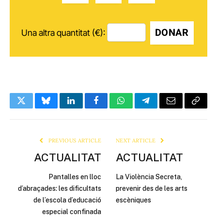
DONAR
Una altra quantitat (€):
Twitter
Bluesky
LinkedIn
Facebook
WhatsApp
Telegram
Email
Copy
Link
PREVIOUS ARTICLE
NEXT ARTICLE
ACTUALITAT
ACTUALITAT
Pantalles en lloc
La Violència Secreta,
d’abraçades: les dificultats
prevenir des de les arts
de l’escola d’educació
escèniques
especial confinada