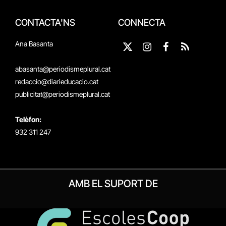
CONTACTA'NS
CONNECTA
Ana Basanta
X
Instagram
Facebook
RSS
(Twitter)
abasanta@periodismeplural.cat
redaccio@diarieducacio.cat
publicitat@periodismeplural.cat
Telèfon:
932 311 247
AMB EL SUPORT DE