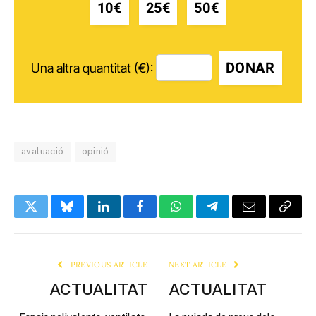
10€
25€
50€
DONAR
Una altra quantitat (€):
avaluació
opinió
Twitter
Bluesky
LinkedIn
Facebook
WhatsApp
Telegram
Email
Copy
Link
PREVIOUS ARTICLE
NEXT ARTICLE
ACTUALITAT
ACTUALITAT