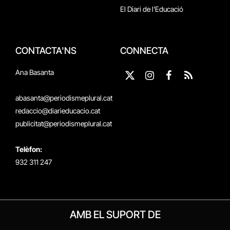
El Diari de l'Educació
CONTACTA'NS
CONNECTA
Ana Basanta
X
Instagram
Facebook
RSS
(Twitter)
abasanta@periodismeplural.cat
redaccio@diarieducacio.cat
publicitat@periodismeplural.cat
Telèfon:
932 311 247
AMB EL SUPORT DE