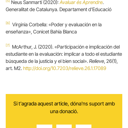
[5]
Neus Sanmartí (2020):
Avaluar és Aprendre
.
Generalitat de Catalunya. Departament d’Educació
[6]
Virginia Corbella: «Poder y evaluación en la
enseñanza», Conicet Bahía Blanca
[7]
McArthur, J. (2020). «Participación e implicación del
estudiante en la evaluación: implicar a todo el estudiante
búsqueda de la justicia y el bien social».
Relieve
, 26(1),
art. M2.
http://doi.org/10.7203/relieve.26.1.17089
Si t'agrada aquest article, dóna'ns suport amb
una donació.