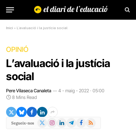
Inici
»
L’avaluació i la justícia social
OPINIÓ
L’avaluació i la justícia
social
Pere Vilaseca Canaleta
4 - maig - 2022 · 05:00
8 Mins Read
X
Instagram
LinkedIn
Telegram
Facebook
RSS
Segueix-nos
(Twitter)