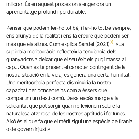
millorar. És en aquest procés on s’engendra un
aprenentatge profund i perdurable.
Pensar que podem fer-ho tot bé, i fer-ho tot bé sempre,
ens allunya de la realitat i ens fa creure que podem ser
[1]
més que els altres. Com explica Sandel (2021)
: «La
supèrbia meritocràcia reflecteix la tendència dels
guanyadors a deixar que el seu èxit els pugi massa al
cap… Quan es té present el caràcter contingent de la
nostra situació en la vida, es genera una certa humilitat.
Una meritocràcia perfecta disminuiria la nostra
capacitat per concebre’ns com a éssers que
compartim un destí comú. Deixa escàs marge a la
solidaritat que pot sorgir quan reflexionem sobre la
naturalesa atzarosa de les nostres aptituds i fortunes.
Això és el que fa que el mèrit sigui una espècie de tirania
o de govern injust.»