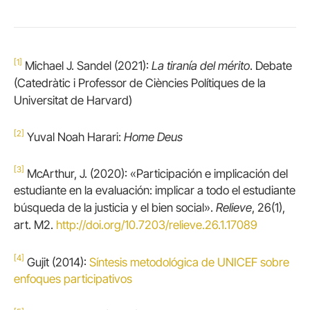
[1]
Michael J. Sandel (2021):
La tiranía del mérito
. Debate
(Catedràtic i Professor de Ciències Polítiques de la
Universitat de Harvard)
[2]
Yuval Noah Harari:
Home Deus
[3]
McArthur, J. (2020): «Participación e implicación del
estudiante en la evaluación: implicar a todo el estudiante
búsqueda de la justicia y el bien social».
Relieve
, 26(1),
art. M2.
http://doi.org/10.7203/relieve.26.1.17089
[4]
Gujit (2014):
Síntesis metodológica de UNICEF sobre
enfoques participativos