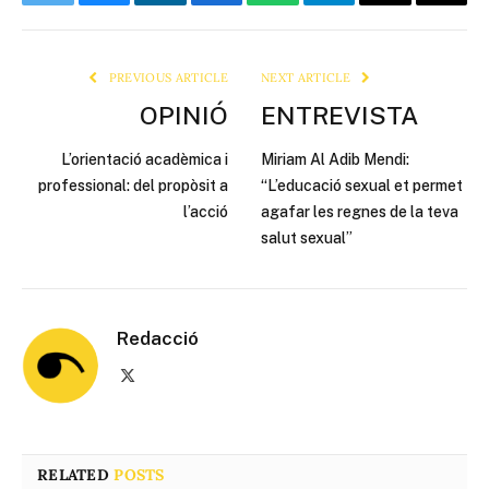
Twitter
Bluesky
LinkedIn
Facebook
WhatsApp
Telegram
Email
Copy
Link
PREVIOUS ARTICLE
NEXT ARTICLE
OPINIÓ
ENTREVISTA
L’orientació acadèmica i
Miriam Al Adib Mendi:
professional: del propòsit a
“L’educació sexual et permet
l’acció
agafar les regnes de la teva
salut sexual”
Redacció
X
(Twitter)
RELATED
POSTS