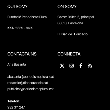
QUI SOM?
ON SOM?
Fundació Periodisme Plural
Carrer Bailén 5, principal.
08010, Barcelona
ISSN 2339 - 9619
El Diari de l'Educació
CONTACTA'NS
CONNECTA
Ana Basanta
X
Instagram
Facebook
RSS
(Twitter)
abasanta@periodismeplural.cat
redaccio@diarieducacio.cat
publicitat@periodismeplural.cat
Telèfon:
932 311 247