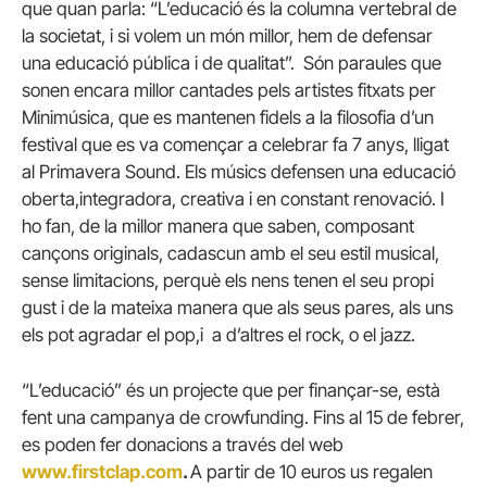
que quan parla: “L’educació és la columna vertebral de
la societat, i si volem un món millor, hem de defensar
una educació pública i de qualitat”. Són paraules que
sonen encara millor cantades pels artistes fitxats per
Minimúsica, que es mantenen fidels a la filosofia d’un
festival que es va començar a celebrar fa 7 anys, lligat
al Primavera Sound. Els músics defensen una educació
oberta,integradora, creativa i en constant renovació. I
ho fan, de la millor manera que saben, composant
cançons originals, cadascun amb el seu estil musical,
sense limitacions, perquè els nens tenen el seu propi
gust i de la mateixa manera que als seus pares, als uns
els pot agradar el pop,i a d’altres el rock, o el jazz.
“L’educació” és un projecte que per finançar-se, està
fent una campanya de crowfunding. Fins al 15 de febrer,
es poden fer donacions a través del web
www.firstclap.com
.
A partir de 10 euros us regalen