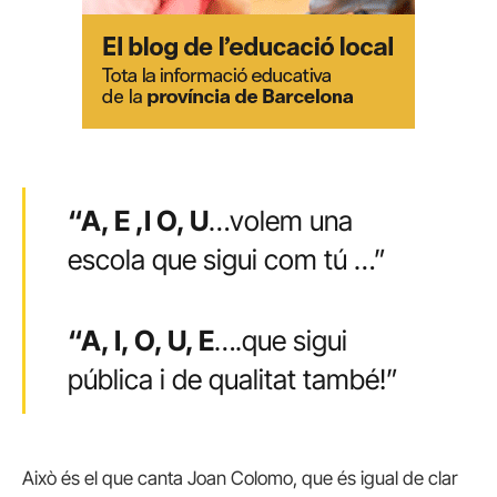
“A, E ,I O, U
…volem una
escola que sigui com tú …”
“A, I, O, U, E
….que sigui
pública i de qualitat també!”
Això és el que canta Joan Colomo, que és igual de clar