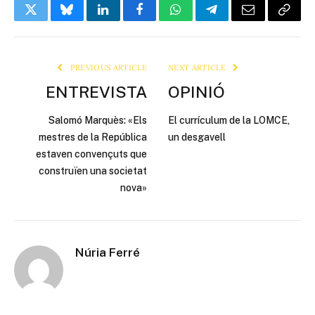
Twitter
Bluesky
LinkedIn
Facebook
WhatsApp
Telegram
Email
Copy
Link
PREVIOUS ARTICLE
NEXT ARTICLE
ENTREVISTA
OPINIÓ
Salomó Marquès: «Els
El currículum de la LOMCE,
mestres de la República
un desgavell
estaven convençuts que
construïen una societat
nova»
Núria Ferré