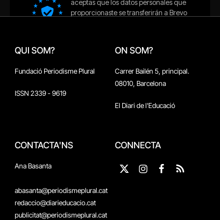
QUI SOM?
ON SOM?
Fundació Periodisme Plural
Carrer Bailén 5, principal.
08010, Barcelona
ISSN 2339 - 9619
El Diari de l'Educació
CONTACTA'NS
CONNECTA
Ana Basanta
X
Instagram
Facebook
RSS
(Twitter)
abasanta@periodismeplural.cat
redaccio@diarieducacio.cat
publicitat@periodismeplural.cat