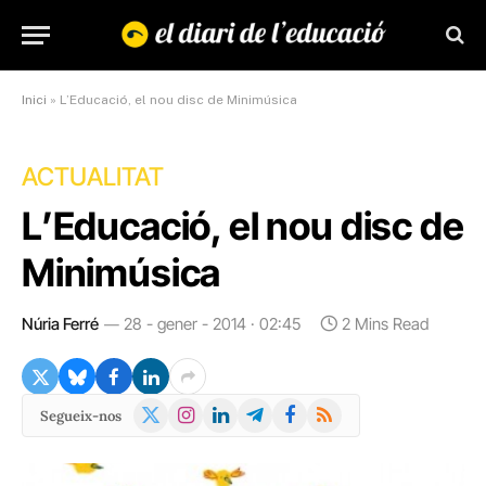
Inici
»
L’Educació, el nou disc de Minimúsica
ACTUALITAT
L’Educació, el nou disc de
Minimúsica
Núria Ferré
28 - gener - 2014 · 02:45
2 Mins Read
X
Instagram
LinkedIn
Telegram
Facebook
RSS
Segueix-nos
(Twitter)