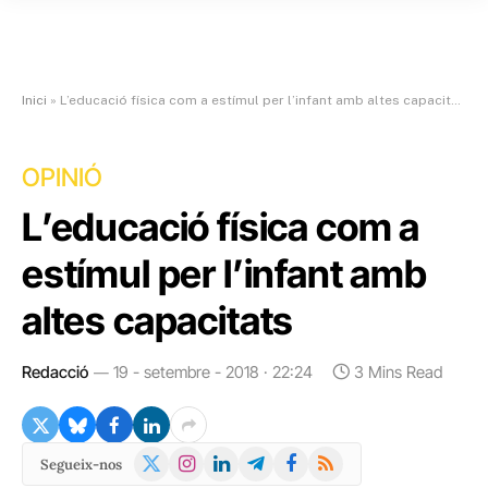
Inici
»
L’educació física com a estímul per l’infant amb altes capacitats
OPINIÓ
L’educació física com a
estímul per l’infant amb
altes capacitats
Redacció
19 - setembre - 2018 · 22:24
3 Mins Read
X
Instagram
LinkedIn
Telegram
Facebook
RSS
Segueix-nos
(Twitter)