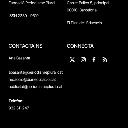
Fundació Periodisme Plural
Carrer Bailén 5, principal.
08010, Barcelona
ISSN 2339 - 9619
El Diari de l'Educació
CONTACTA'NS
CONNECTA
Ana Basanta
X
Instagram
Facebook
RSS
(Twitter)
abasanta@periodismeplural.cat
redaccio@diarieducacio.cat
publicitat@periodismeplural.cat
Telèfon:
932 311 247