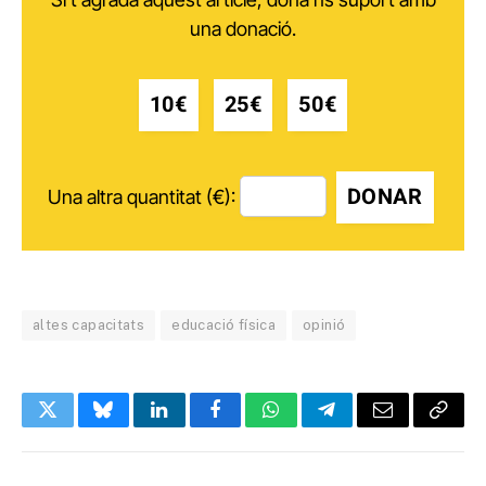
una donació.
10€
25€
50€
DONAR
Una altra quantitat (€):
altes capacitats
educació física
opinió
Twitter
Bluesky
LinkedIn
Facebook
WhatsApp
Telegram
Email
Copy
Link