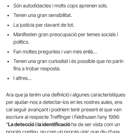
Són autodidactes i molts cops aprenen sols.
Tenen una gran sensibilitat.
La justícia per davant de tot.
Manifesten gran preocupació per temes socials i
polítics.
Fan moltes preguntes i van més enllà…
Tenen una gran curiositat i és possible que no parin
fins a trobar resposta.
I altres…
Ara que ja tenim una definició i algunes característiques
per ajudar-nos a detectar-los en les nostres aules, ens
cal seguir avançant i podríem tenir present el que van
escriure al respecte Treffinger i Feldhusen l’any 1996:
“
La detecció i la identificació
ha de ser vista com un
procés continu, no com un procés únic que diu d’una