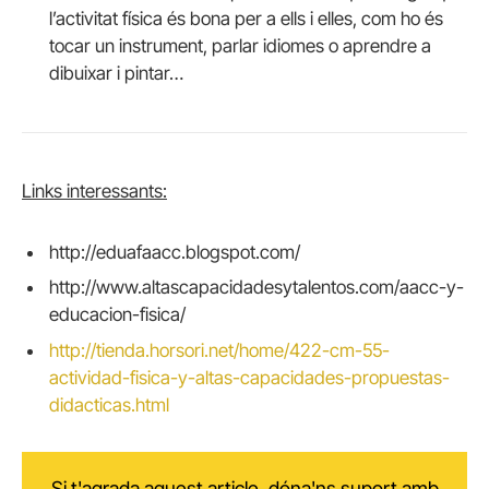
l’activitat física és bona per a ells i elles, com ho és
tocar un instrument, parlar idiomes o aprendre a
dibuixar i pintar…
Links interessants:
http://eduafaacc.blogspot.com/
http://www.altascapacidadesytalentos.com/aacc-y-
educacion-fisica/
http://tienda.horsori.net/home/422-cm-55-
actividad-fisica-y-altas-capacidades-propuestas-
didacticas.html
Si t'agrada aquest article, dóna'ns suport amb