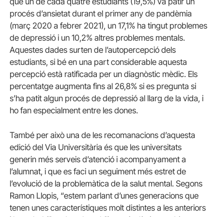
que un de cada quatre estudiants (19,5%) va patir un
procés d’ansietat durant el primer any de pandèmia
(març 2020 a febrer 2021), un 17,1% ha tingut problemes
de depressió i un 10,2% altres problemes mentals.
Aquestes dades surten de l’autopercepció dels
estudiants, si bé en una part considerable aquesta
percepció està ratificada per un diagnòstic mèdic. Els
percentatge augmenta fins al 26,8% si es pregunta si
s’ha patit algun procés de depressió al llarg de la vida, i
ho fan especialment entre les dones.
També per això una de les recomanacions d’aquesta
edició del Via Universitària és que les universitats
generin més serveis d’atenció i acompanyament a
l’alumnat, i que es faci un seguiment més estret de
l’evolució de la problemàtica de la salut mental. Segons
Ramon Llopis, “estem parlant d’unes generacions que
tenen unes característiques molt distintes a les anteriors