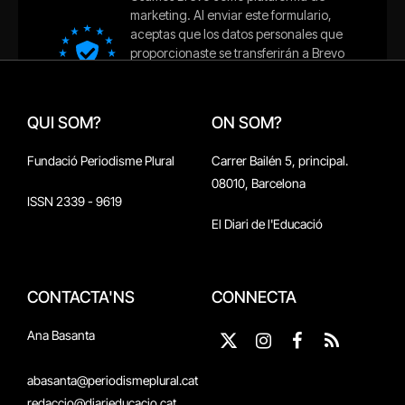
QUI SOM?
ON SOM?
Fundació Periodisme Plural
Carrer Bailén 5, principal.
08010, Barcelona
ISSN 2339 - 9619
El Diari de l'Educació
CONTACTA'NS
CONNECTA
Ana Basanta
X
Instagram
Facebook
RSS
(Twitter)
abasanta@periodismeplural.cat
redaccio@diarieducacio.cat