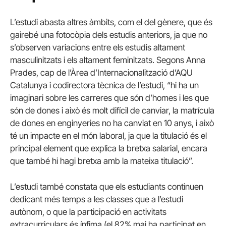
L’estudi abasta altres àmbits, com el del gènere, que és
gairebé una fotocòpia dels estudis anteriors, ja que no
s’observen variacions entre els estudis altament
masculinitzats i els altament feminitzats. Segons Anna
Prades, cap de l’Àrea d’Internacionalització d’AQU
Catalunya i codirectora tècnica de l’estudi, “hi ha un
imaginari sobre les carreres que són d’homes i les que
són de dones i això és molt difícil de canviar, la matrícula
de dones en enginyeries no ha canviat en 10 anys, i això
té un impacte en el món laboral, ja que la titulació és el
principal element que explica la bretxa salarial, encara
que també hi hagi bretxa amb la mateixa titulació”.
L’estudi també constata que els estudiants continuen
dedicant més temps a les classes que a l’estudi
autònom, o que la participació en activitats
extracurriculars és ínfima (el 82% mai ha participat en