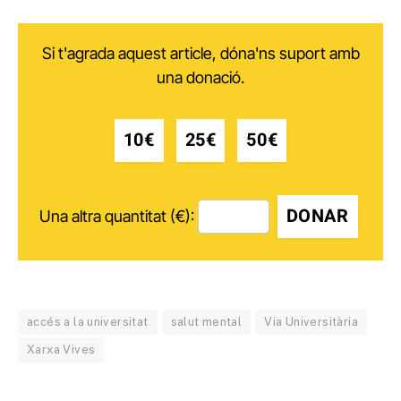
Si t'agrada aquest article, dóna'ns suport amb
una donació.
10€
25€
50€
DONAR
Una altra quantitat (€):
accés a la universitat
salut mental
Via Universitària
Xarxa Vives