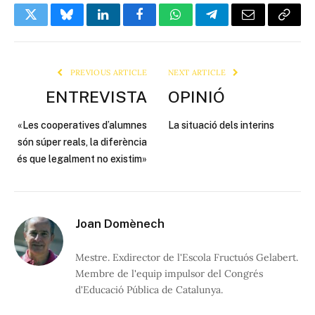
Twitter
Bluesky
LinkedIn
Facebook
WhatsApp
Telegram
Email
Copy
Link
PREVIOUS ARTICLE
NEXT ARTICLE
ENTREVISTA
OPINIÓ
«Les cooperatives d’alumnes
La situació dels interins
són súper reals, la diferència
és que legalment no existim»
Joan Domènech
Mestre. Exdirector de l'Escola Fructuós Gelabert.
Membre de l'equip impulsor del Congrés
d'Educació Pública de Catalunya.