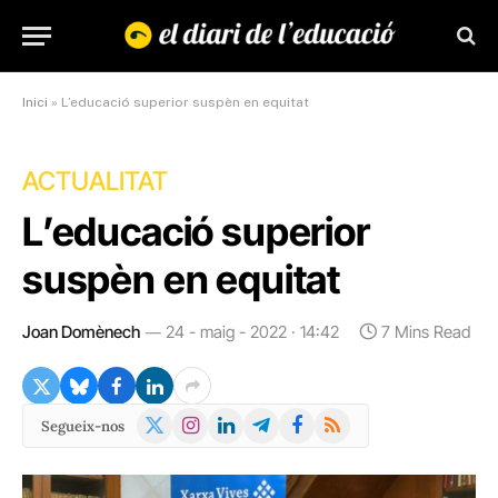
Inici
»
L’educació superior suspèn en equitat
ACTUALITAT
L’educació superior
suspèn en equitat
Joan Domènech
24 - maig - 2022 · 14:42
7 Mins Read
X
Instagram
LinkedIn
Telegram
Facebook
RSS
Segueix-nos
(Twitter)