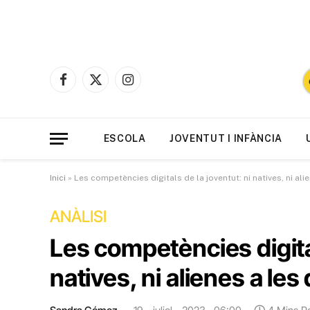
Facebook
X
Instagram
(Twitter)
ESCOLA
JOVENTUT I INFÀNCIA
Inici
»
Les competències digitals de la joventut: ni natives, ni ali
ANÀLISI
Les competències digital
natives, ni alienes a les