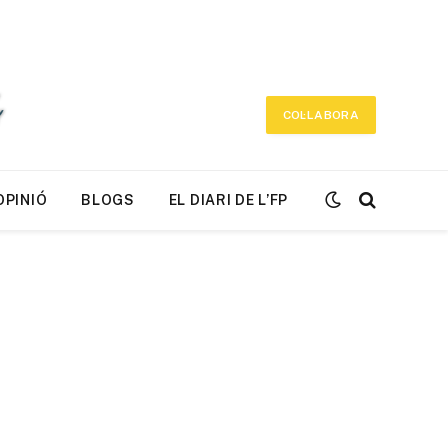
COL·LABORA
OPINIÓ
BLOGS
EL DIARI DE L’FP