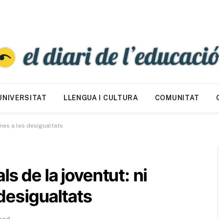
UNIVERSITAT
LLENGUA I CULTURA
COMUNITAT
enes a les desigualtats
s de la joventut: ni
 desigualtats