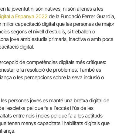
en la joventut ni són natives, ni són alienes a les
Digital a Espanya 2022
de la Fundació Ferrer Guardia,
millor capacitació digital que les persones de major
ies segons el nivell d’estudis, si treballen o
sona jove amb estudis primaris, inactiva o amb poca
citació digital.
ercepció de competències digitals més crítiques:
 benestar o la resolució de problemes. També es
iança o les percepcions sobre la seva inclusió o
 les persones joves es manté una bretxa digital de
l’escletxa pel que fa a l’accés i l’ús de les
tats entre nois i noies pel que fa a les actituds
ue tenen menys capacitats i habilitats digitals que
nfiança.