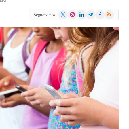
ead
X
Instagram
LinkedIn
Telegram
Facebook
RSS
Segueix-nos
(Twitter)