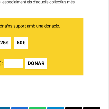
, especialment els d’aquells col·lectius més
 dóna'ns suport amb una donació.
25€
50€
DONAR
):