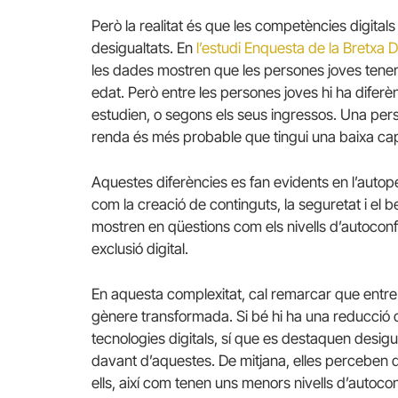
Però la realitat és que les competències digitals 
desigualtats. En
l’estudi Enquesta de la Bretxa 
les dades mostren que les persones joves tenen 
edat. Però entre les persones joves hi ha diferènc
estudien, o segons els seus ingressos. Una per
renda és més probable que tingui una baixa capa
Aquestes diferències es fan evidents en l’autop
com la creació de continguts, la seguretat i el
mostren en qüestions com els nivells d’autoconf
exclusió digital.
En aquesta complexitat, cal remarcar que entre
gènere transformada. Si bé hi ha una reducció de 
tecnologies digitals, sí que es destaquen desigual
davant d’aquestes. De mitjana, elles perceben q
ells, així com tenen uns menors nivells d’autoco