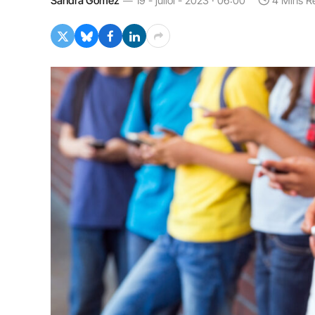
Sandra Gómez
19 - juliol - 2023 · 06:00
4 Mins R