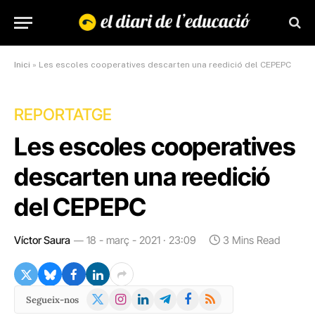
Inici
»
Les escoles cooperatives descarten una reedició del CEPEPC
REPORTATGE
Les escoles cooperatives
descarten una reedició
del CEPEPC
Víctor Saura
18 - març - 2021 · 23:09
3 Mins Read
X
Instagram
LinkedIn
Telegram
Facebook
RSS
Segueix-nos
(Twitter)