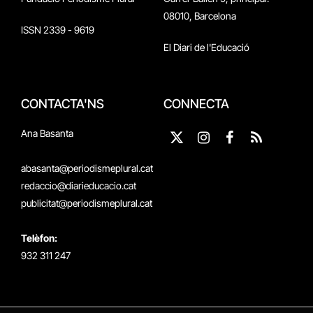
08010, Barcelona
ISSN 2339 - 9619
El Diari de l'Educació
CONTACTA'NS
CONNECTA
Ana Basanta
X
Instagram
Facebook
RSS
(Twitter)
abasanta@periodismeplural.cat
redaccio@diarieducacio.cat
publicitat@periodismeplural.cat
Telèfon:
932 311 247