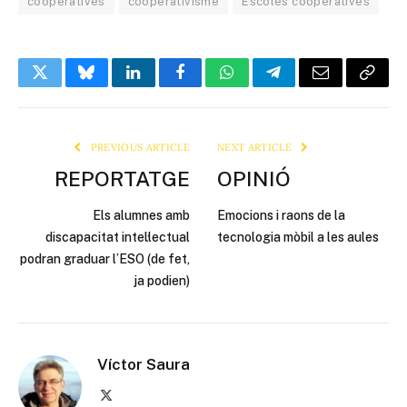
cooperatives
cooperativisme
Escoles cooperatives
Twitter
Bluesky
LinkedIn
Facebook
WhatsApp
Telegram
Email
Copy
Link
PREVIOUS ARTICLE
NEXT ARTICLE
REPORTATGE
OPINIÓ
Els alumnes amb
Emocions i raons de la
discapacitat intel·lectual
tecnologia mòbil a les aules
podran graduar l’ESO (de fet,
ja podien)
Víctor Saura
X