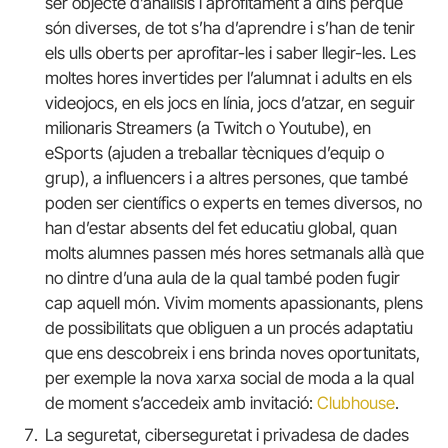
ser objecte d’anàlisis i aprofitament a dins perquè
són diverses, de tot s’ha d’aprendre i s’han de tenir
els ulls oberts per aprofitar-les i saber llegir-les. Les
moltes hores invertides per l’alumnat i adults en els
videojocs, en els jocs en línia, jocs d’atzar, en seguir
milionaris Streamers (a Twitch o Youtube), en
eSports (ajuden a treballar tècniques d’equip o
grup), a influencers i a altres persones, que també
poden ser científics o experts en temes diversos, no
han d’estar absents del fet educatiu global, quan
molts alumnes passen més hores setmanals allà que
no dintre d’una aula de la qual també poden fugir
cap aquell món. Vivim moments apassionants, plens
de possibilitats que obliguen a un procés adaptatiu
que ens descobreix i ens brinda noves oportunitats,
per exemple la nova xarxa social de moda a la qual
de moment s’accedeix amb invitació:
Clubhouse
.
La seguretat, ciberseguretat i privadesa de dades