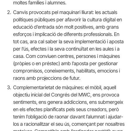
moltes famílies i alumnes.
Canvis provocats pel maquinari lliurat: les actuals
polítiques públiques per afavorir la cultura digital en
educació d’entrada són molt positives, amb grans
esforços i implicació de diferents professionals. En
tot cas, ara cal saber la seva implementació i aposta
per l’ús, efectes i la seva continuïtat en les aules i a
casa. Com conviuen centres, persones i màquines
(pròpies o en préstec) amb l’aposta per gestionar
compromisos, coneixements, habilitats, emocions i
raons amb projeccions de futur.
Complementarietat de màquines: el mòbil, aquell
objectiu inicial del Congrés del MWC, ens provoca
sentiments, ens genera addiccions, ens submergeix
en els efectes planificats pels seus creadors, però
tenim l’obligació de raonar davant l’alumnat i ajudar-
los a racionalitzar el seu ús, començant per nosaltres