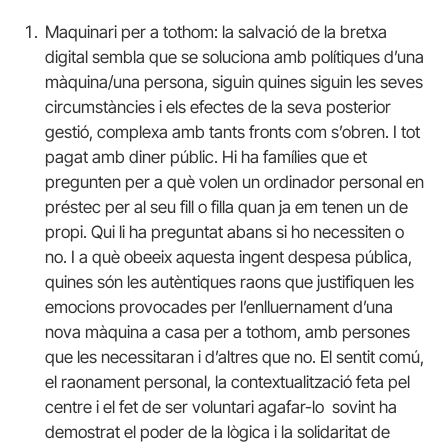
Maquinari per a tothom: la salvació de la bretxa
digital sembla que se soluciona amb polítiques d’una
màquina/una persona, siguin quines siguin les seves
circumstàncies i els efectes de la seva posterior
gestió, complexa amb tants fronts com s’obren. I tot
pagat amb diner públic. Hi ha famílies que et
pregunten per a què volen un ordinador personal en
préstec per al seu fill o filla quan ja em tenen un de
propi. Qui li ha preguntat abans si ho necessiten o
no. I a què obeeix aquesta ingent despesa pública,
quines són les autèntiques raons que justifiquen les
emocions provocades per l’enlluernament d’una
nova màquina a casa per a tothom, amb persones
que les necessitaran i d’altres que no. El sentit comú,
el raonament personal, la contextualització feta pel
centre i el fet de ser voluntari agafar-lo sovint ha
demostrat el poder de la lògica i la solidaritat de