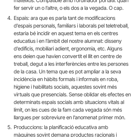
mateixos. Compatible amb l’ordinador portàtil: quan
fer servir un o l’altre, o els dos a la vegada. O cap.
Espais: ara que es parla tant de modificacions
d’espais personals, familiars i laborals pel teletreball,
estaria bé incidir en aquest tema en els centres
educatius i en l’àmbit del nostre alumnat: disseny
d’edificis, mobiliari adient, ergonomia, etc. Alguns
ens deien que havien convertit el llit en centre de
treball, degut a les interferències entre les persones
de la casa. Un tema que es pot ampliar a la seva
incidència en hàbits formals i informals en roba,
higiene i habilitats socials, aquestes sovint més
virtuals que presencials. Sense oblidar els efectes en
determinats espais socials amb situacions vitals al
límit, on les cues de la fam cada vegada són més
llargues per sobreviure en l’anomenat primer món.
Produccions: la planificació educativa amb
màquines sovint demana productes racionals i