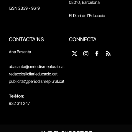
08010, Barcelona
ISSN 2339 - 9619
El Diari de l'Educació
CONTACTA'NS
CONNECTA
Ana Basanta
X
Instagram
Facebook
RSS
(Twitter)
abasanta@periodismeplural.cat
redaccio@diarieducacio.cat
publicitat@periodismeplural.cat
Telèfon:
932 311 247