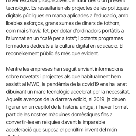
haver escoltat prospectives del futur des d’un present
tecnològic. Es ressaltarien els projectes de les polítiques
digitals públiques en marxa aplicades a l’educació, amb
lloables esforços, grans sumes de diners de tothom,
com mai s’havia fet, per dotar d’ordinadors portàtils a
l’alumnat en un “cafè per a tots”; i potents programes
formadors dedicats a la cultura digital en educació. El
reconeixement públic és més que evident.
Mentre les empreses han seguit enviant informacions
sobre novetats i projectes als que habitualment hem
assistit al MWC, la pandèmia de la covid19 ens ha anat
dibuixant un marc tecnològic accelerat per la necessitat.
Aquells avenços de la darrera edició, el 2019, ja deuen
figurar en un capítol de la història antiga, i haver format
part de les nostres màquines domèstiques fins a
convertir-les en relíquies davant la imparable
acceleració que suposa el penúltim invent del món