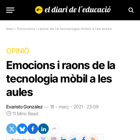
Inici
»
Emocions i raons de la tecnologia mòbil a les aules
OPINIÓ
Emocions i raons de la
tecnologia mòbil a les
aules
Evaristo González
18 - març - 2021 · 23:09
11 Mins Read
X
Instagram
LinkedIn
Telegram
Facebook
RSS