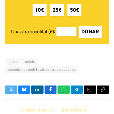
10€
25€
50€
DONAR
Una altra quantitat (€):
mòbils
opinió
tecnologies mòbils als centres educatius
Twitter
Bluesky
LinkedIn
Facebook
WhatsApp
Telegram
Email
Copy
Link
PREVIOUS ARTICLE
NEXT ARTICLE