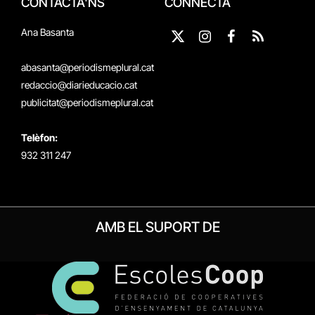
CONTACTA'NS
CONNECTA
Ana Basanta
X
Instagram
Facebook
RSS
(Twitter)
abasanta@periodismeplural.cat
redaccio@diarieducacio.cat
publicitat@periodismeplural.cat
Telèfon:
932 311 247
AMB EL SUPORT DE