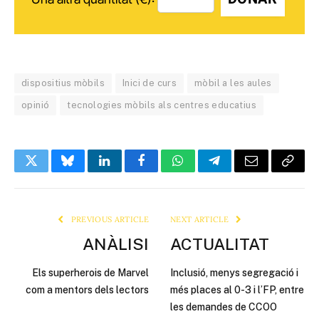
dispositius mòbils
Inici de curs
mòbil a les aules
opinió
tecnologies mòbils als centres educatius
Twitter
Bluesky
LinkedIn
Facebook
WhatsApp
Telegram
Email
Copy
Link
PREVIOUS ARTICLE
NEXT ARTICLE
ANÀLISI
ACTUALITAT
Els superherois de Marvel
Inclusió, menys segregació i
com a mentors dels lectors
més places al 0-3 i l’FP, entre
les demandes de CCOO