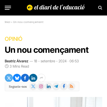
Inici
»
Un nou començament
OPINIÓ
Un nou començament
Beatriz Álvarez
18 - setembre - 2024 · 06:53
3 Mins Read
X
Instagram
LinkedIn
Telegram
Facebook
RSS
Segueix-nos
(Twitter)