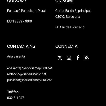
QUI SOM?
ON SOM?
Fundació Periodisme Plural
Carrer Bailén 5, principal.
08010, Barcelona
ISSN 2339 - 9619
El Diari de l'Educació
CONTACTA'NS
CONNECTA
Ana Basanta
X
Instagram
Facebook
RSS
(Twitter)
abasanta@periodismeplural.cat
redaccio@diarieducacio.cat
publicitat@periodismeplural.cat
Telèfon:
932 311 247