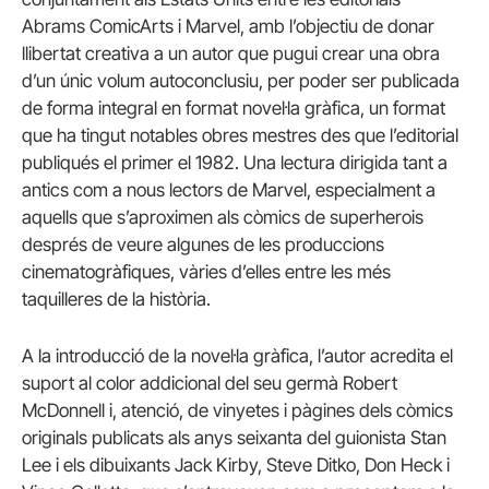
Abrams ComicArts i Marvel, amb l’objectiu de donar
llibertat creativa a un autor que pugui crear una obra
d’un únic volum autoconclusiu, per poder ser publicada
de forma integral en format novel·la gràfica, un format
que ha tingut notables obres mestres des que l’editorial
publiqués el primer el 1982. Una lectura dirigida tant a
antics com a nous lectors de Marvel, especialment a
aquells que s’aproximen als còmics de superherois
després de veure algunes de les produccions
cinematogràfiques, vàries d’elles entre les més
taquilleres de la història.
A la introducció de la novel·la gràfica, l’autor acredita el
suport al color addicional del seu germà Robert
McDonnell i, atenció, de vinyetes i pàgines dels còmics
originals publicats als anys seixanta del guionista Stan
Lee i els dibuixants Jack Kirby, Steve Ditko, Don Heck i