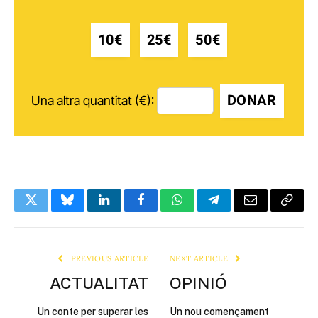
10€
25€
50€
DONAR
Una altra quantitat (€):
Twitter
Bluesky
LinkedIn
Facebook
WhatsApp
Telegram
Email
Copy
Link
PREVIOUS ARTICLE
NEXT ARTICLE
ACTUALITAT
OPINIÓ
Un conte per superar les
Un nou començament