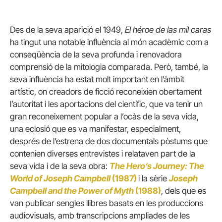
Des de la seva aparició el 1949,
El héroe de las mil caras
ha tingut una notable influència al món acadèmic com a
conseqüència de la seva profunda i renovadora
comprensió de la mitologia comparada. Però, també, la
seva influència ha estat molt important en l’àmbit
artístic, on creadors de ficció reconeixien obertament
l’autoritat i les aportacions del científic, que va tenir un
gran reconeixement popular a l’ocàs de la seva vida,
una eclosió que es va manifestar, especialment,
després de l’estrena de dos documentals pòstums que
contenien diverses entrevistes i relataven part de la
seva vida i de la seva obra:
The Hero’s Journey: The
World of Joseph Campbell
(1987)
i la sèrie
Joseph
Campbell and the Power of Myth
(1988)
, dels que es
van publicar sengles llibres basats en les produccions
audiovisuals, amb transcripcions ampliades de les