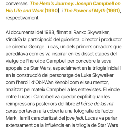
converses:
The Hero’s Journey: Joseph Campbell on
His Life and Work
(1990
)
, i
The Power of Myth
(1991)
,
respectivament.
Al documental del 1988, filmat al Ranxo Skywalker,
s’incloïa la participació del guionista, director i productor
de cinema George Lucas, un dels primers creadors que
acreditava com es va inspirar en les disset etapes del
viatge de l’heroi de Campbell per concebre la seva
epopeia de Star Wars, especialment en la trilogia inicial i
en la construcció del personatge de Luke Skywalker
com l’heroi i d’Obi-Wan Kenobi com el seu mentor,
analitzat pel mateix Campbell a les entrevistes. El vincle
entre Lucas i Campbell va quedar explícit quan les
reimpressions posteriors del llibre
El héroe de las mil
caras
portaven a la coberta una fotografia de l’actor
Mark Hamill caracteritzat del jove
jedi
. Lucas va parlar
extensament de la influència en la trilogia de Star Wars