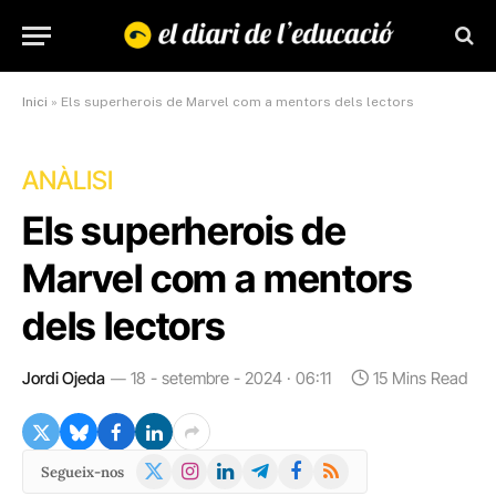
Inici
»
Els superherois de Marvel com a mentors dels lectors
ANÀLISI
Els superherois de
Marvel com a mentors
dels lectors
Jordi Ojeda
18 - setembre - 2024 · 06:11
15 Mins Read
X
Instagram
LinkedIn
Telegram
Facebook
RSS
Segueix-nos
(Twitter)