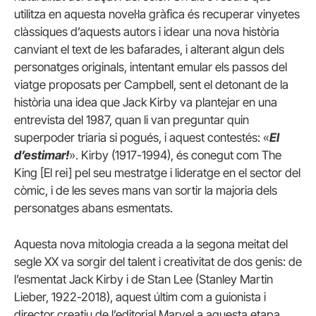
utilitza en aquesta novel·la gràfica és recuperar vinyetes
clàssiques d’aquests autors i idear una nova història
canviant el text de les bafarades, i alterant algun dels
personatges originals, intentant emular els passos del
viatge proposats per Campbell, sent el detonant de la
història una idea que Jack Kirby va plantejar en una
entrevista del 1987, quan li van preguntar quin
superpoder triaria si pogués, i aquest contestés: «
El
d’estimar!
». Kirby (1917-1994), és conegut com The
King [El rei] pel seu mestratge i lideratge en el sector del
còmic, i de les seves mans van sortir la majoria dels
personatges abans esmentats.
Aquesta nova mitologia creada a la segona meitat del
segle XX va sorgir del talent i creativitat de dos genis: de
l’esmentat Jack Kirby i de Stan Lee (Stanley Martin
Lieber, 1922-2018), aquest últim com a guionista i
director creatiu de l’editorial Marvel a aquesta etapa