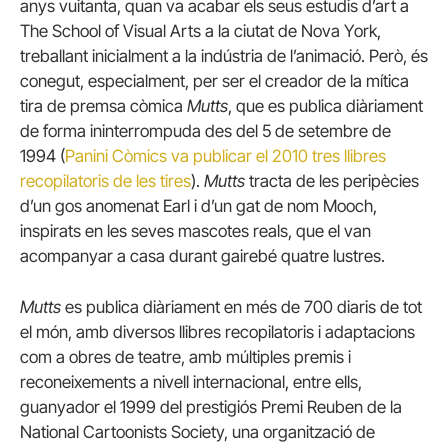
anys vuitanta, quan va acabar els seus estudis d’art a
The School of Visual Arts a la ciutat de Nova York,
treballant inicialment a la indústria de l’animació. Però, és
conegut, especialment, per ser el creador de la mítica
tira de premsa còmica
Mutts
, que es publica diàriament
de forma ininterrompuda des del 5 de setembre de
1994 (
Panini Còmics va publicar el 2010 tres llibres
recopilatoris de les tires
).
Mutts
tracta de les peripècies
d’un gos anomenat Earl i d’un gat de nom Mooch,
inspirats en les seves mascotes reals, que el van
acompanyar a casa durant gairebé quatre lustres.
Mutts
es publica diàriament en més de 700 diaris de tot
el món, amb diversos llibres recopilatoris i adaptacions
com a obres de teatre, amb múltiples premis i
reconeixements a nivell internacional, entre ells,
guanyador el 1999 del prestigiós Premi Reuben de la
National Cartoonists Society, una organització de