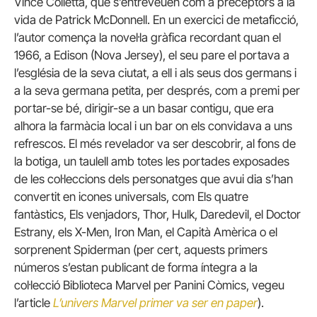
Vince Colletta, que s’entreveuen com a preceptors a la
vida de Patrick McDonnell. En un exercici de metaficció,
l’autor comença la novel·la gràfica recordant quan el
1966, a Edison (Nova Jersey), el seu pare el portava a
l’església de la seva ciutat, a ell i als seus dos germans i
a la seva germana petita, per després, com a premi per
portar-se bé, dirigir-se a un basar contigu, que era
alhora la farmàcia local i un bar on els convidava a uns
refrescos. El més revelador va ser descobrir, al fons de
la botiga, un taulell amb totes les portades exposades
de les col·leccions dels personatges que avui dia s’han
convertit en icones universals, com Els quatre
fantàstics, Els venjadors, Thor, Hulk, Daredevil, el Doctor
Estrany, els X-Men, Iron Man, el Capità Amèrica o el
sorprenent Spiderman (per cert, aquests primers
números s’estan publicant de forma íntegra a la
col·lecció Biblioteca Marvel per Panini Còmics, vegeu
l’article
L’univers Marvel primer va ser en paper
).