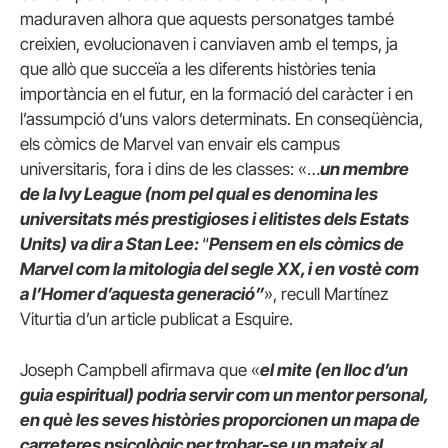
maduraven alhora que aquests personatges també
creixien, evolucionaven i canviaven amb el temps, ja
que allò que succeïa a les diferents històries tenia
importància en el futur, en la formació del caràcter i en
l’assumpció d’uns valors determinats. En conseqüència,
els còmics de Marvel van envair els campus
universitaris, fora i dins de les classes: «…
un membre
de la Ivy League (nom pel qual es denomina les
universitats més prestigioses i elitistes dels Estats
Units) va dir a Stan Lee:
“
Pensem en els còmics de
Marvel com la mitologia del segle XX, i en vostè com
a l’Homer d’aquesta generació”
», recull Martínez
Viturtia d’un article publicat a Esquire.
Joseph Campbell afirmava que «
el mite (en lloc d’un
guia espiritual) podria servir com un mentor personal,
en què les seves històries proporcionen un mapa de
carreteres psicològic per trobar-se un mateix al