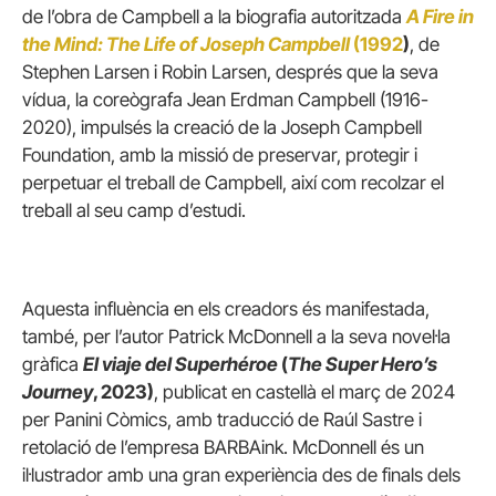
de l’obra de Campbell a la biografia autoritzada
A Fire in
the Mind: The Life of Joseph Campbell
(1992
)
, de
Stephen Larsen i Robin Larsen, després que la seva
vídua, la coreògrafa Jean Erdman Campbell (1916-
2020), impulsés la creació de la
Joseph Campbell
Foundation
, amb la missió de preservar, protegir i
perpetuar el treball de Campbell, així com recolzar el
treball al seu camp d’estudi.
Aquesta influència en els creadors és manifestada,
també, per l’autor Patrick McDonnell a la seva novel·la
gràfica
El viaje del Superhéroe
(
The Super Hero’s
Journey
, 2023)
, publicat en castellà el març de 2024
per Panini Còmics, amb traducció de Raúl Sastre i
retolació de l’empresa BARBAink. McDonnell és un
il·lustrador amb una gran experiència des de finals dels