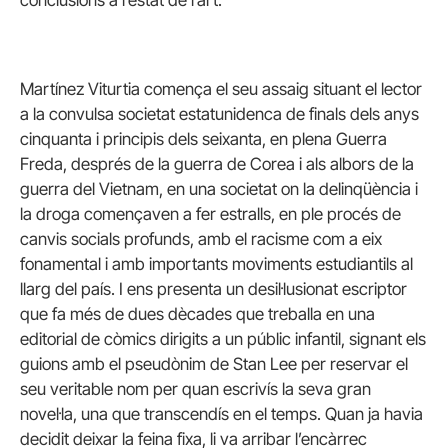
conclusions a l’estat de l’art.
Martínez Viturtia comença el seu assaig situant el lector
a la convulsa societat estatunidenca de finals dels anys
cinquanta i principis dels seixanta, en plena Guerra
Freda, després de la guerra de Corea i als albors de la
guerra del Vietnam, en una societat on la delinqüència i
la droga començaven a fer estralls, en ple procés de
canvis socials profunds, amb el racisme com a eix
fonamental i amb importants moviments estudiantils al
llarg del país. I ens presenta un desil·lusionat escriptor
que fa més de dues dècades que treballa en una
editorial de còmics dirigits a un públic infantil, signant els
guions amb el pseudònim de Stan Lee per reservar el
seu veritable nom per quan escrivís la seva gran
novel·la, una que transcendís en el temps. Quan ja havia
decidit deixar la feina fixa, li va arribar l’encàrrec