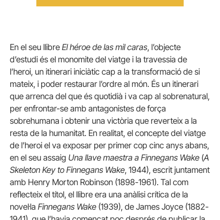
En el seu llibre
El héroe de las mil caras
, l’objecte
d’estudi és el monomite del viatge i la travessia de
l’heroi, un itinerari iniciàtic cap a la transformació de si
mateix, i poder restaurar l’ordre al món. És un itinerari
que arrenca del que és quotidià i va cap al sobrenatural,
per enfrontar-se amb antagonistes de força
sobrehumana i obtenir una victòria que reverteix a la
resta de la humanitat. En realitat, el concepte del viatge
de l’heroi el va exposar per primer cop cinc anys abans,
en el seu assaig
Una llave maestra a Finnegans Wake
(
A
Skeleton Key to Finnegans Wake
, 1944), escrit juntament
amb Henry Morton Robinson (1898-1961). Tal com
reflecteix el títol, el llibre era una anàlisi crítica de la
novel·la
Finnegans Wake
(1939), de James Joyce (1882-
1941), que l’havia començat poc després de publicar la