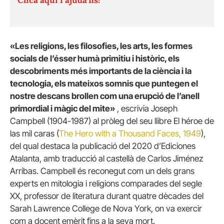
«Les religions, les filosofies, les arts, les formes
socials de l’ésser humà primitiu i històric, els
descobriments més importants de la ciència i la
tecnologia, els mateixos somnis que puntegen el
nostre descans brollen com una erupció de l’anell
primordial i màgic del mite»
, escrivia Joseph
Campbell (1904-1987) al pròleg del seu llibre El héroe de
las mil caras (
The Hero with a Thousand Faces, 1949
),
del qual destaca la publicació del 2020 d’Ediciones
Atalanta, amb traducció al castellà de Carlos Jiménez
Arribas. Campbell és reconegut com un dels grans
experts en mitologia i religions comparades del segle
XX, professor de literatura durant quatre dècades del
Sarah Lawrence College de Nova York, on va exercir
com a docent emèrit fins a la seva mort.