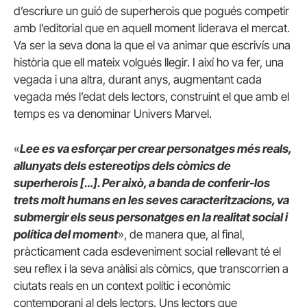
d’escriure un guió de superherois que pogués competir
amb l’editorial que en aquell moment liderava el mercat.
Va ser la seva dona la que el va animar que escrivís una
història que ell mateix volgués llegir. I així ho va fer, una
vegada i una altra, durant anys, augmentant cada
vegada més l’edat dels lectors, construint el que amb el
temps es va denominar Univers Marvel.
«
Lee es va esforçar per crear personatges més reals,
allunyats dels estereotips dels còmics de
superherois […]. Per això, a banda de conferir-los
trets molt humans en les seves caracteritzacions, va
submergir els seus personatges en la realitat social i
política del moment
», de manera que, al final,
pràcticament cada esdeveniment social rellevant té el
seu reflex i la seva anàlisi als còmics, que transcorrien a
ciutats reals en un context polític i econòmic
contemporani al dels lectors. Uns lectors que