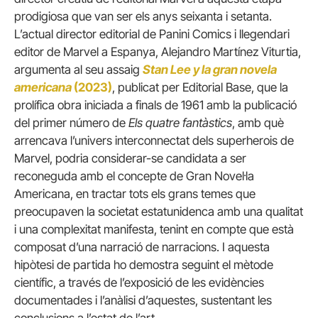
prodigiosa que van ser els anys seixanta i setanta.
L’actual director editorial de Panini Comics i llegendari
editor de Marvel a Espanya, Alejandro Martínez Viturtia,
argumenta al seu assaig
Stan Lee y la gran novela
americana
(2023)
, publicat per Editorial Base, que la
prolífica obra iniciada a finals de 1961 amb la publicació
del primer número de
Els quatre fantàstics
, amb què
arrencava l’univers interconnectat dels superherois de
Marvel, podria considerar-se candidata a ser
reconeguda amb el concepte de Gran Novel·la
Americana, en tractar tots els grans temes que
preocupaven la societat estatunidenca amb una qualitat
i una complexitat manifesta, tenint en compte que està
composat d’una narració de narracions. I aquesta
hipòtesi de partida ho demostra seguint el mètode
científic, a través de l’exposició de les evidències
documentades i l’anàlisi d’aquestes, sustentant les