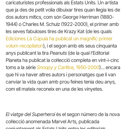
caricaturistes professionals als Estats Units. Un artista
que ja des de petit volia dibuixar tires quan llegia les de
dos autors mítics, com són George Herriman (1880-
1944) o Charles M. Schulz (1922-2000), el primer amb
les seves fabuloses tires de Krazy Kat (de les quals
Ediciones La Cúpula ha publicat un magnífic primer
volum recopilatori
), i el segon amb els seus cinquanta
anys publicant la tira
Peanuts
(de la qual l’Editorial
Planeta ha publicat la col·lecció completa en vint-i-cinc
toms a la sèrie
Snoopy y Carlitos
, 1950-2000
)… encara
que hi va haver altres autors i personatges que li van
canviar la vida quan amb prou feines tenia deu anys,
com ell mateix reconeix en una de les vinyetes.
El viatge del Superheroi
és el segon número de la nova
col·lecció anomenada Marvel Arts, publicada
conjuntament als Estats Units entre les editorials