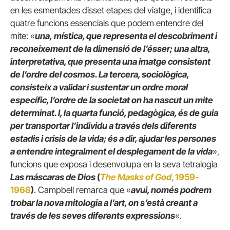
en les esmentades disset etapes del viatge, i identifica
quatre funcions essencials que podem entendre del
mite: «
una,
mística, que representa el descobriment i
reconeixement de la dimensió de l’ésser; una altra,
interpretativa, que presenta una imatge consistent
de l’ordre del cosmos. La tercera, sociològica,
consisteix a validar i sustentar un ordre moral
específic, l’ordre de la societat on ha nascut un mite
determinat. I, la quarta funció, pedagògica, és de guia
per transportar l’individu a través dels diferents
estadis i crisis de la vida; és a dir, ajudar les persones
a entendre integralment el desplegament de la vida
»,
funcions que exposa i desenvolupa en la seva tetralogia
Las máscaras de Dios
(
The Masks of God
, 1959-
1968
)
. Campbell remarca que «
avui, només podrem
trobar la nova mitologia a l’art, on s’està creant a
través de les seves diferents expressions
«.