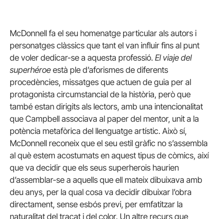
McDonnell fa el seu homenatge particular als autors i
personatges clàssics que tant el van influir fins al punt
de voler dedicar-se a aquesta professió.
El viaje del
superhéroe
està ple d’aforismes de diferents
procedències, missatges que actuen de guia per al
protagonista circumstancial de la història, però que
també estan dirigits als lectors, amb una intencionalitat
que Campbell associava al paper del mentor, unit a la
potència metafòrica del llenguatge artístic. Això sí,
McDonnell reconeix que el seu estil gràfic no s’assembla
al què estem acostumats en aquest tipus de còmics, així
que va decidir que els seus superherois haurien
d’assemblar-se a aquells que ell mateix dibuixava amb
deu anys, per la qual cosa va decidir dibuixar l’obra
directament, sense esbós previ, per emfatitzar la
naturalitat del traçat i del color. Un altre recurs que