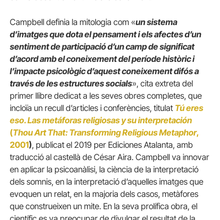
Campbell definia la mitologia com «
un sistema
d’imatges que dota el pensament i els afectes d’un
sentiment de participació d’un camp de significat
d’acord amb el coneixement del període històric i
l’impacte psicològic d’aquest coneixement difós a
través de les estructures socials
», cita extreta del
primer llibre dedicat a les seves obres completes, que
incloïa un recull d’articles i conferències, titulat
Tú eres
eso. Las metáforas religiosas y su interpretación
(
Thou Art That: Transforming Religious Metaphor
,
2001
)
, publicat el 2019 per Ediciones Atalanta, amb
traducció al castellà de César Aira. Campbell va innovar
en aplicar la psicoanàlisi, la ciència de la interpretació
dels somnis, en la interpretació d’aquelles imatges que
evoquen un relat, en la majoria dels casos, metàfores
que construeixen un mite. En la seva prolífica obra, el
científic es va preocupar de divulgar el resultat de la