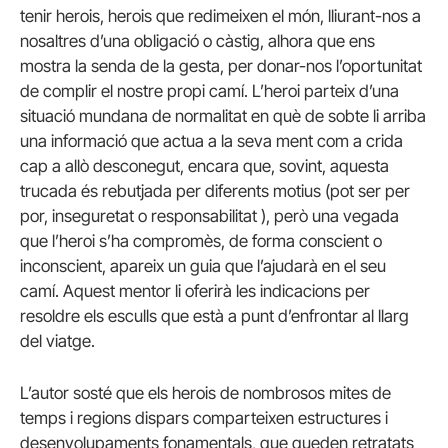
tenir herois, herois que redimeixen el món, lliurant-nos a
nosaltres d’una obligació o càstig, alhora que ens
mostra la senda de la gesta, per donar-nos l’oportunitat
de complir el nostre propi camí. L’heroi parteix d’una
situació mundana de normalitat en què de sobte li arriba
una informació que actua a la seva ment com a crida
cap a allò desconegut, encara que, sovint, aquesta
trucada és rebutjada per diferents motius (pot ser per
por, inseguretat o responsabilitat ), però una vegada
que l’heroi s’ha compromès, de forma conscient o
inconscient, apareix un guia que l’ajudarà en el seu
camí. Aquest mentor li oferirà les indicacions per
resoldre els esculls que està a punt d’enfrontar al llarg
del viatge.
L’autor sosté que els herois de nombrosos mites de
temps i regions dispars comparteixen estructures i
desenvolupaments fonamentals, que queden retratats