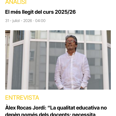
ANÀLISI
El més llegit del curs 2025/26
31 - juliol - 2026 · 04:00
ENTREVISTA
Àlex Rocas Jordi: “La qualitat educativa no
depèn només dels docents; necessita