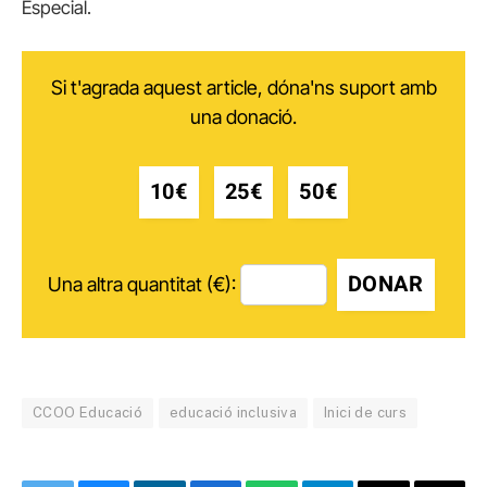
Especial.
Si t'agrada aquest article, dóna'ns suport amb
una donació.
10€
25€
50€
DONAR
Una altra quantitat (€):
CCOO Educació
educació inclusiva
Inici de curs