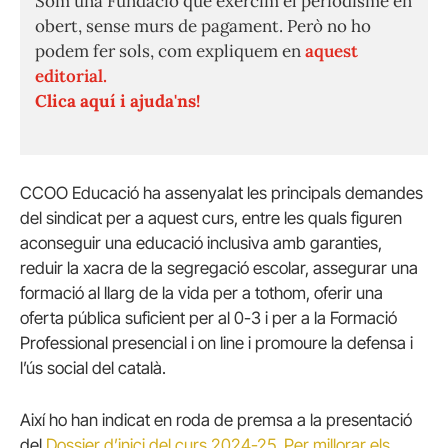
Som una Fundació que exercim el periodisme en
obert, sense murs de pagament. Però no ho
podem fer sols, com expliquem en
aquest
editorial.
Clica aquí i ajuda'ns!
CCOO Educació ha assenyalat les principals demandes
del sindicat per a aquest curs, entre les quals figuren
aconseguir una educació inclusiva amb garanties,
reduir la xacra de la segregació escolar, assegurar una
formació al llarg de la vida per a tothom, oferir una
oferta pública suficient per al 0-3 i per a la Formació
Professional presencial i on line i promoure la defensa i
l’ús social del català.
Així ho han indicat en roda de premsa a la presentació
del
Dossier d’inici del curs 2024-25. Per millorar els