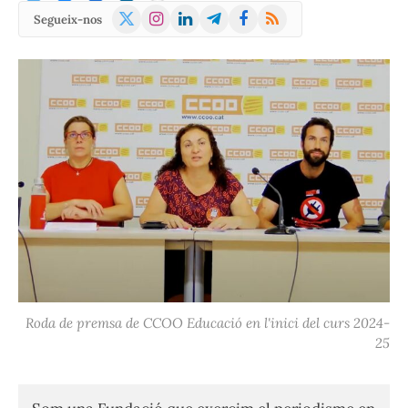
X
Instagram
LinkedIn
Telegram
Facebook
RSS
Segueix-nos
(Twitter)
Roda de premsa de CCOO Educació en l'inici del curs 2024-
25