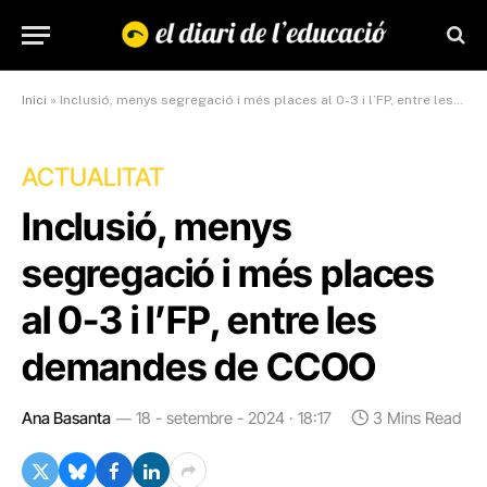
Inici
»
Inclusió, menys segregació i més places al 0-3 i l’FP, entre les demandes de CCOO
ACTUALITAT
Inclusió, menys
segregació i més places
al 0-3 i l’FP, entre les
demandes de CCOO
Ana Basanta
18 - setembre - 2024 · 18:17
3 Mins Read