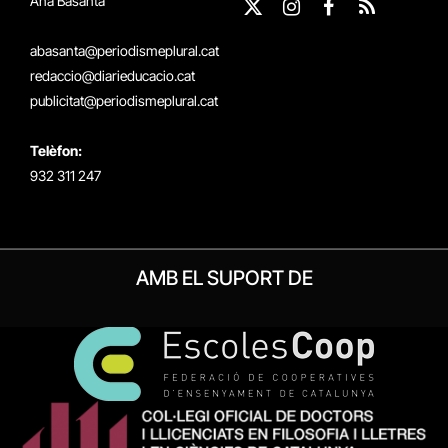
Ana Basanta
X
Instagram
Facebook
RSS
(Twitter)
abasanta@periodismeplural.cat
redaccio@diarieducacio.cat
publicitat@periodismeplural.cat
Telèfon:
932 311 247
AMB EL SUPORT DE