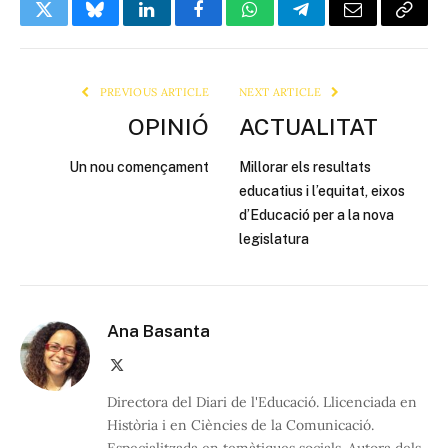
Twitter
Bluesky
LinkedIn
Facebook
WhatsApp
Telegram
Email
Copy
Link
PREVIOUS ARTICLE
NEXT ARTICLE
OPINIÓ
ACTUALITAT
Un nou començament
Millorar els resultats
educatius i l’equitat, eixos
d’Educació per a la nova
legislatura
Ana Basanta
X
(Twitter)
Directora del Diari de l'Educació. Llicenciada en
Història i en Ciències de la Comunicació.