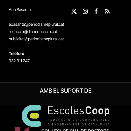
Ana Basanta
X
Instagram
Facebook
RSS
(Twitter)
abasanta@periodismeplural.cat
redaccio@diarieducacio.cat
publicitat@periodismeplural.cat
Telèfon:
932 311 247
AMB EL SUPORT DE