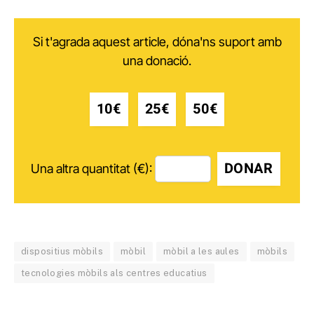
Si t'agrada aquest article, dóna'ns suport amb
una donació.
10€
25€
50€
DONAR
Una altra quantitat (€):
dispositius mòbils
mòbil
mòbil a les aules
mòbils
tecnologies mòbils als centres educatius