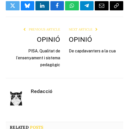
Twitter
Bluesky
LinkedIn
Facebook
WhatsApp
Telegram
Email
Copy
Link
PREVIOUS ARTICLE
NEXT ARTICLE
OPINIÓ
OPINIÓ
PISA. Qualitat de
De capdavanters a la cua
l’ensenyament i sistema
pedagògic
Redacció
RELATED
POSTS