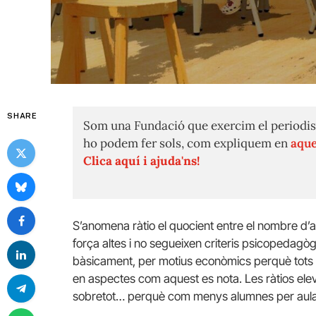
SHARE
Som una Fundació que exercim el periodis
ho podem fer sols, com expliquem en
aque
Clica aquí i ajuda'ns!
S’anomena ràtio el quocient entre el nombre d’al
força altes i no segueixen criteris psicopedagòg
bàsicament, per motius econòmics perquè tots s
en aspectes com aquest es nota. Les ràtios ele
sobretot… perquè com menys alumnes per aula,