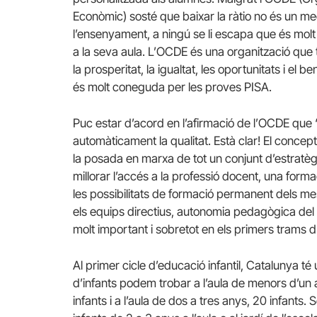
Econòmic) sosté que baixar la ràtio no és un me
l’ensenyament, a ningú se li escapa que és molt
a la seva aula. L’OCDE és una organització que 
la prosperitat, la igualtat, les oportunitats i el 
és molt coneguda per les proves PISA.
Puc estar d’acord en l’afirmació de l’OCDE que
automàticament la qualitat. Està clar! El concep
la posada en marxa de tot un conjunt d’estratèg
millorar l’accés a la professió docent, una form
les possibilitats de formació permanent dels mest
els equips directius, autonomia pedagògica del ce
molt important i sobretot en els primers trams d
Al primer cicle d’educació infantil, Catalunya té
d’infants podem trobar a l’aula de menors d’un an
infants i a l’aula de dos a tres anys, 20 infant