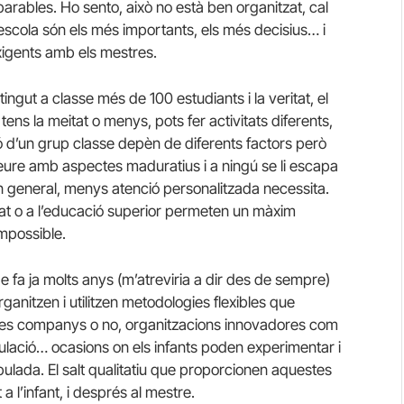
parables. Ho sento, això no està ben organitzat, cal
d’escola són els més importants, els més decisius… i
igents amb els mestres.
 tingut a classe més de 100 estudiants i la veritat, el
ens la meitat o menys, pots fer activitats diferents,
ió d’un grup classe depèn de diferents factors però
 veure amb aspectes maduratius i a ningú se li escapa
 general, menys atenció personalitzada necessita.
itat o a l’educació superior permeten un màxim
mpossible.
e fa ja molts anys (m’atreviria a dir des de sempre)
ganitzen i utilitzen metodologies flexibles que
res companys o no, organitzacions innovadores com
rculació… ocasions on els infants poden experimentar i
pulada. El salt qualitatiu que proporcionen aquestes
a l’infant, i després al mestre.