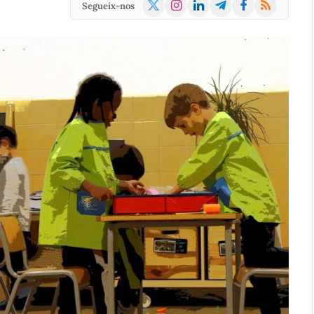
X
Instagram
LinkedIn
Telegram
Facebook
RSS
Segueix-nos
(Twitter)