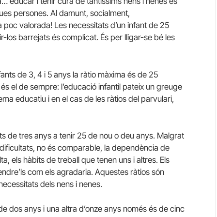
ola… educar i tenir cura de tantíssims nens i nenes és
ques persones. Al damunt, socialment,
poc valorada! Les necessitats d’un infant de 25
r-los barrejats és complicat. És per lligar-se bé les
nfants de 3, 4 i 5 anys la ràtio màxima és de 25
s el de sempre: l’educació infantil pateix un greuge
ma educatiu i en el cas de les ràtios del parvulari,
s de tres anys a tenir 25 de nou o deu anys. Malgrat
 dificultats, no és comparable, la dependència de
ta, els hàbits de treball que tenen uns i altres. Els
atendre’ls com els agradaria. Aquestes ràtios són
ecessitats dels nens i nenes.
de dos anys i una altra d’onze anys només és de cinc