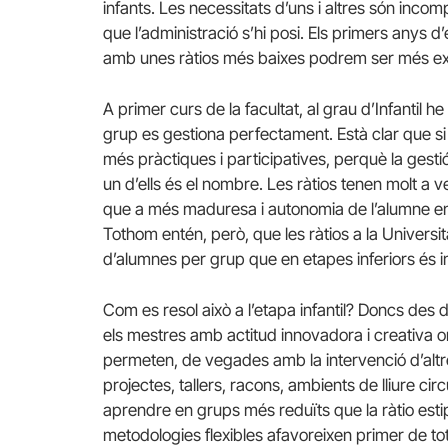
infants. Les necessitats d’uns i altres són incom
que l’administració s’hi posi. Els primers anys 
amb unes ràtios més baixes podrem ser més ex
A primer curs de la facultat, al grau d’Infantil he
grup es gestiona perfectament. Està clar que si t
més pràctiques i participatives, perquè la gest
un d’ells és el nombre. Les ràtios tenen molt a
que a més maduresa i autonomia de l’alumne en
Tothom entén, però, que les ràtios a la Univers
d’alumnes per grup que en etapes inferiors és i
Com es resol això a l’etapa infantil? Doncs des d
els mestres amb actitud innovadora i creativa or
permeten, de vegades amb la intervenció d’alt
projectes, tallers, racons, ambients de lliure ci
aprendre en grups més reduïts que la ràtio esti
metodologies flexibles afavoreixen primer de tot 