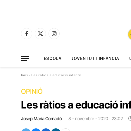
Facebook
X
Instagram
(Twitter)
ESCOLA
JOVENTUT I INFÀNCIA
Inici
»
Les ràtios a educació infantil
OPINIÓ
Les ràtios a educació inf
Josep Maria Cornadó
8 - novembre - 2020 · 23:02