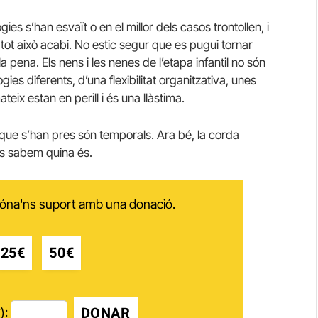
s s’han esvaït o en el millor dels casos trontollen, i
ot això acabi. No estic segur que es pugui tornar
 la pena. Els nens i les nenes de l’etapa infantil no són
es diferents, d’una flexibilitat organitzativa, unes
eix estan en perill i és una llàstima.
 que s’han pres són temporals. Ara bé, la corda
ns sabem quina és.
 dóna'ns suport amb una donació.
25€
50€
DONAR
):