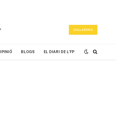
COL·LABORA
OPINIÓ
BLOGS
EL DIARI DE L’FP