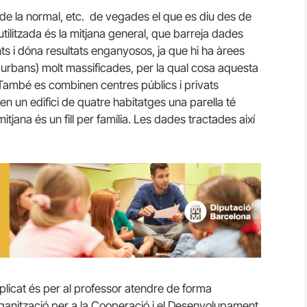
, de la normal, etc. de vegades el que es diu des de
utilitzada és la mitjana general, que barreja dades
s i dóna resultats enganyosos, ja que hi ha àrees
s urbans) molt massificades, per la qual cosa aquesta
. També es combinen centres públics i privats
i en un edifici de quatre habitatges una parella té
 mitjana és un fill per família. Les dades tractades així
plicat és per al professor atendre de forma
ganització per a la Cooperació i el Desenvolupament