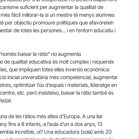
canisme suficient per augmentar la qualitat de
 més fàcil millorar-la si un mestre té menys alumnes
té per objectiu promoure polítiques que afavoreixin
benestar de totes les persones… i en l’entorn educatiu i
 “només baixar la ràtio” no augmenta
te de qualitat educativa és molt complex i requereix
ies, que impliquen totes elles inversió econòmica:
ació inicial universitària més competencial, augmentar
res, optimitzar l’ús d’espais i materials, lideratge en
ntre, etc. però insisteixo, baixar la ràtio també és
’edat.
 una de les ràtios més altes d’Europa. A una llar
y fins a 8 infants, a l’aula d’un a dos anys, 13
s. Sembla increïble, oi? Una educadora (sola) amb 20