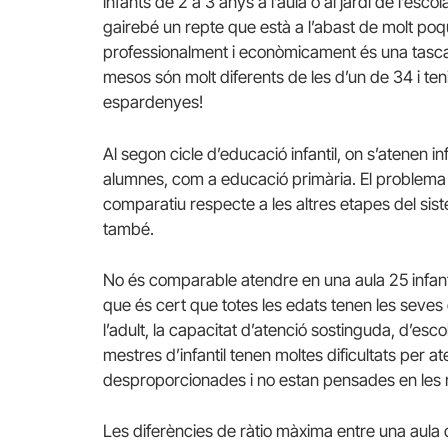
infants de 2 a 3 anys a l’aula o al jardí de l’esc
gairebé un repte que està a l’abast de molt po
professionalment i econòmicament és una tasca 
mesos són molt diferents de les d’un de 34 i teni
espardenyes!
Al segon cicle d’educació infantil, on s’atenen i
alumnes, com a educació primària. El problema é
comparatiu respecte a les altres etapes del siste
també.
No és comparable atendre en una aula 25 infant
que és cert que totes les edats tenen les seves
l’adult, la capacitat d’atenció sostinguda, d’escol
mestres d’infantil tenen moltes dificultats per 
desproporcionades i no estan pensades en les n
Les diferències de ràtio màxima entre una aula 