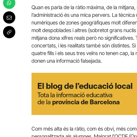
Quan es parla de la ràtio màxima, de la mitjana
l’administració és una mica pervers. La tècnica 
numèriques de zones geogràfiques molt diferent
molt despoblades i altres (sobretot grans nucli
mitjana dona xifres reals però no significatives
concertats, i les realitats també són distintes. S
quatre fills i els seus tres veïns no tenen cap, la
donen una informació falsejada.
Com més alta és la ràtio, com és obvi, més com
personalitzada als alumnes. Malgrat l’OCDE (Or