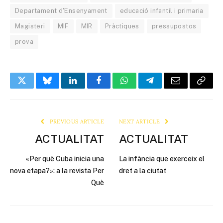
Departament d'Ensenyament
educació infantil i primaria
Magisteri
MIF
MIR
Pràctiques
pressupostos
prova
Twitter
Bluesky
LinkedIn
Facebook
WhatsApp
Telegram
Email
Copy
Link
PREVIOUS ARTICLE
NEXT ARTICLE
ACTUALITAT
ACTUALITAT
«Per què Cuba inicia una
La infància que exerceix el
nova etapa?»: a la revista Per
dret a la ciutat
Què