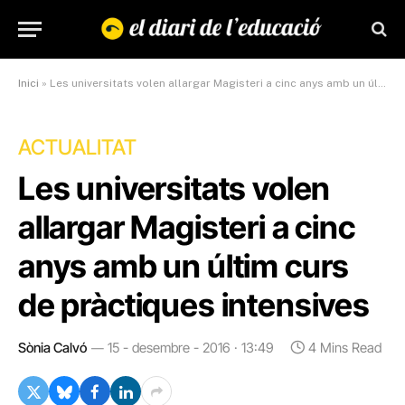
Inici
»
Les universitats volen allargar Magisteri a cinc anys amb un últim curs de pràctiques intensives
ACTUALITAT
Les universitats volen
allargar Magisteri a cinc
anys amb un últim curs
de pràctiques intensives
Sònia Calvó
15 - desembre - 2016 · 13:49
4 Mins Read