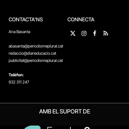
CONTACTA'NS
CONNECTA
Ana Basanta
X
Instagram
Facebook
RSS
(Twitter)
abasanta@periodismeplural.cat
redaccio@diarieducacio.cat
publicitat@periodismeplural.cat
Telèfon:
932 311 247
AMB EL SUPORT DE