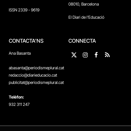
08010, Barcelona
ISSN 2339 - 9619
El Diari de l'Educació
CONTACTA'NS
CONNECTA
Ana Basanta
X
Instagram
Facebook
RSS
(Twitter)
abasanta@periodismeplural.cat
redaccio@diarieducacio.cat
publicitat@periodismeplural.cat
Telèfon:
932 311 247