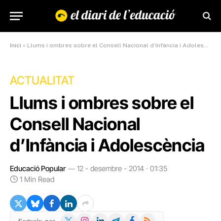
Inici
»
Llums i ombres sobre el Consell Nacional d’Infància i Adolescència
ACTUALITAT
Llums i ombres sobre el
Consell Nacional
d’Infància i Adolescència
Educació Popular
12 - desembre - 2014 · 01:35
1 Min Read
X
Instagram
LinkedIn
Telegram
Facebook
RSS