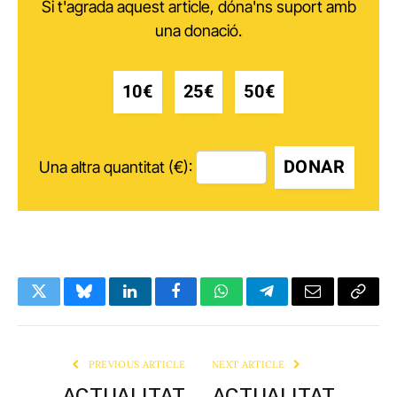
Si t'agrada aquest article, dóna'ns suport amb
una donació.
10€
25€
50€
DONAR
Una altra quantitat (€):
Twitter
Bluesky
LinkedIn
Facebook
WhatsApp
Telegram
Email
Copy
Link
PREVIOUS ARTICLE
NEXT ARTICLE
ACTUALITAT
ACTUALITAT