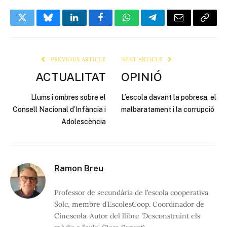
Twitter
Bluesky
LinkedIn
Facebook
WhatsApp
Telegram
Email
Copy
Link
PREVIOUS ARTICLE
NEXT ARTICLE
ACTUALITAT
OPINIÓ
Llums i ombres sobre el
L’escola davant la pobresa, el
Consell Nacional d’Infància i
malbaratament i la corrupció
Adolescència
Ramon Breu
Professor de secundària de l’escola cooperativa
Solc, membre d’EscolesCoop. Coordinador de
Cinescola. Autor del llibre 'Desconstruint els