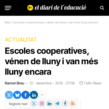
Inici
»
Escoles cooperatives, vénen de lluny i van més lluny encara
ACTUALITAT
Escoles cooperatives,
vénen de lluny i van més
lluny encara
Ramon Breu
12 - desembre - 2014 · 07:58
1 Min Read
X
Instagram
LinkedIn
Telegram
Facebook
RSS
Segueix-nos
(Twitter)