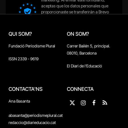
QUI SOM?
ON SOM?
Fundació Periodisme Plural
Carrer Bailén 5, principal.
08010, Barcelona
ISSN 2339 - 9619
El Diari de l'Educació
CONTACTA'NS
CONNECTA
Ana Basanta
X
Instagram
Facebook
RSS
(Twitter)
abasanta@periodismeplural.cat
redaccio@diarieducacio.cat