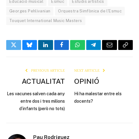
Educació musical
Esmuc
Estudis artístics
Georges Pehlivanian
Orquestra Simfònica de l'Esmuc
Touquet International Music Masters
Twitter
Bluesky
LinkedIn
Facebook
WhatsApp
Telegram
Email
Copy
Link
PREVIOUS ARTICLE
NEXT ARTICLE
ACTUALITAT
OPINIÓ
Les vacunes salven cada any
Hi ha malestar entre els
entre dos i tres milions
docents?
d’infants (però no tots)
Pau Rodríguez