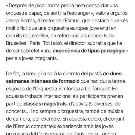
«Després de picar molta pedra hem consolidat una
orquestra capaç de sortir a l’estranger», valora orgullós
Josep Borràs, director de l’Esmuc, que destaca que «és
molt difícil que una orquestra europea jove entri en
circuits no juvenils», en referència als concerts de
Brusel·les i París. Tot i això, el director subratlla que ha
de ser sobretot «una
experiència de tipus pedagògic
»
per als joves integrants.
De fet, la breu gira serà la cirereta del pastís de
dues
setmanes intenses de formació
que han dut a terme
els joves de l’Orquestra Simfònica a Le Touquet. En
aquesta trobada internacional els participants prenen
part de
classes magistrals
, d’activitats diverses, de
concerts… i no sempre d’orquestra, també de música
de cambra, per exemple. En aquesta edició, el conjunt
de l’Esmuc comparteix experiència amb les joves
promeses del Conservatori de París i de la London