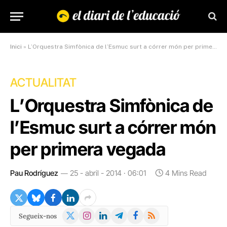
Inici
»
L’Orquestra Simfònica de l’Esmuc surt a córrer món per primera vegada
ACTUALITAT
L’Orquestra Simfònica de
l’Esmuc surt a córrer món
per primera vegada
Pau Rodríguez
25 - abril - 2014 · 06:01
4 Mins Read
X
Instagram
LinkedIn
Telegram
Facebook
RSS
Segueix-nos
(Twitter)