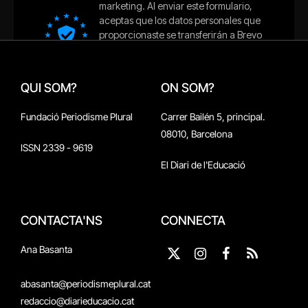
QUI SOM?
ON SOM?
Fundació Periodisme Plural
Carrer Bailén 5, principal.
08010, Barcelona
ISSN 2339 - 9619
El Diari de l'Educació
CONTACTA'NS
CONNECTA
Ana Basanta
X
Instagram
Facebook
RSS
(Twitter)
abasanta@periodismeplural.cat
redaccio@diarieducacio.cat