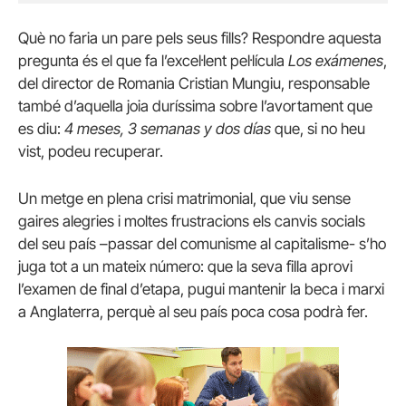
Què no faria un pare pels seus fills? Respondre aquesta
pregunta és el que fa l’excel·lent pel·lícula
Los exámenes
,
del director de Romania Cristian Mungiu, responsable
també d’aquella joia duríssima sobre l’avortament que
es diu:
4 meses, 3 semanas y dos días
que, si no heu
vist, podeu recuperar.
Un metge en plena crisi matrimonial, que viu sense
gaires alegries i moltes frustracions els canvis socials
del seu país –passar del comunisme al capitalisme- s’ho
juga tot a un mateix número: que la seva filla aprovi
l’examen de final d’etapa, pugui mantenir la beca i marxi
a Anglaterra, perquè al seu país poca cosa podrà fer.