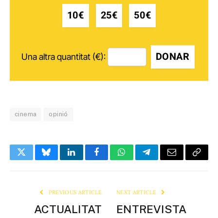
10€
25€
50€
DONAR
Una altra quantitat (€):
cinema
opinió
Twitter
Bluesky
LinkedIn
Facebook
WhatsApp
Telegram
Email
Copy
Link
PREVIOUS ARTICLE
NEXT ARTICLE
ACTUALITAT
ENTREVISTA