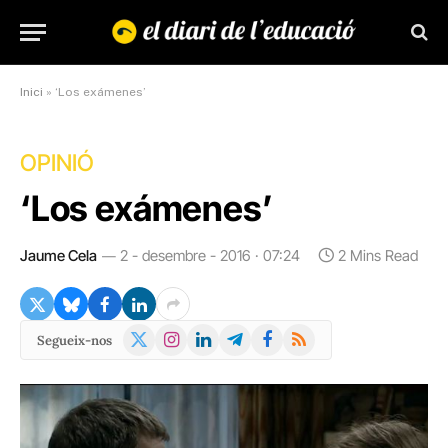
Inici
»
‘Los exámenes’
OPINIÓ
‘Los exámenes’
Jaume Cela
2 - desembre - 2016 · 07:24
2 Mins Read
X
Instagram
LinkedIn
Telegram
Facebook
RSS
Segueix-nos
(Twitter)