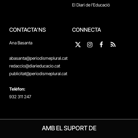
El Diari de l'Educació
CONTACTA'NS
CONNECTA
Ana Basanta
X
Instagram
Facebook
RSS
(Twitter)
abasanta@periodismeplural.cat
redaccio@diarieducacio.cat
publicitat@periodismeplural.cat
Telèfon:
932 311 247
AMB EL SUPORT DE